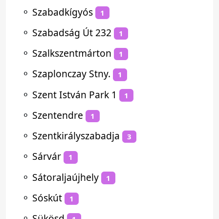
⚬
Szabadkígyós
1
⚬
Szabadság Út 232
1
⚬
Szalkszentmárton
1
⚬
Szaplonczay Stny.
1
⚬
Szent István Park 1
1
⚬
Szentendre
1
⚬
Szentkirályszabadja
3
⚬
Sárvár
1
⚬
Sátoraljaújhely
1
⚬
Sóskút
1
⚬
Sükösd