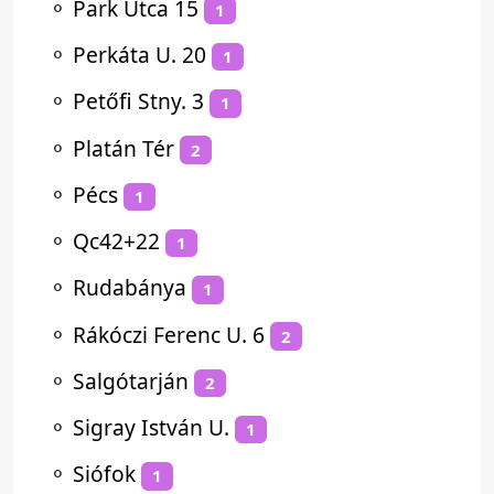
⚬
Park Utca 15
1
⚬
Perkáta U. 20
1
⚬
Petőfi Stny. 3
1
⚬
Platán Tér
2
⚬
Pécs
1
⚬
Qc42+22
1
⚬
Rudabánya
1
⚬
Rákóczi Ferenc U. 6
2
⚬
Salgótarján
2
⚬
Sigray István U.
1
⚬
Siófok
1