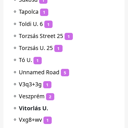
1
⚬
Tapolca
1
⚬
Toldi U. 6
1
⚬
Torzsás Street 25
1
⚬
Torzsás U. 25
1
⚬
Tó U.
1
⚬
Unnamed Road
5
⚬
V3q3+3g
1
⚬
Veszprém
2
⚬
Vitorlás U.
⚬
Vxg8+wv
1