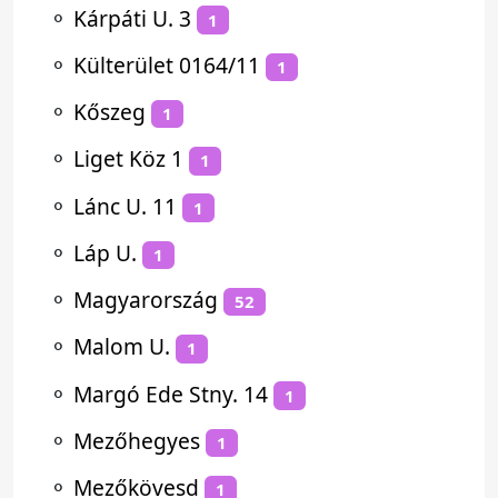
⚬
Kárpáti U. 3
1
⚬
Külterület 0164/11
1
⚬
Kőszeg
1
⚬
Liget Köz 1
1
⚬
Lánc U. 11
1
⚬
Láp U.
1
⚬
Magyarország
52
⚬
Malom U.
1
⚬
Margó Ede Stny. 14
1
⚬
Mezőhegyes
1
⚬
Mezőkövesd
1