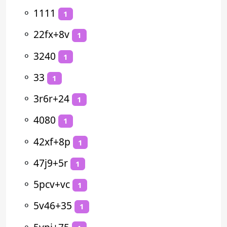
⚬
1111
1
⚬
22fx+8v
1
⚬
3240
1
⚬
33
1
⚬
3r6r+24
1
⚬
4080
1
⚬
42xf+8p
1
⚬
47j9+5r
1
⚬
5pcv+vc
1
⚬
5v46+35
1