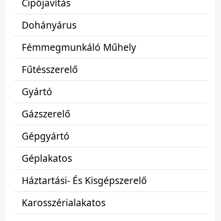
Cipőjavítás
Dohányárus
Fémmegmunkáló Műhely
Fűtésszerelő
Gyártó
Gázszerelő
Gépgyártó
Géplakatos
Háztartási- És Kisgépszerelő
Karosszérialakatos