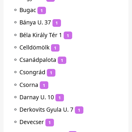
⚬
Bugac
1
⚬
Bánya U. 37
1
⚬
Béla Király Tér 1
1
⚬
Celldömölk
1
⚬
Csanádpalota
1
⚬
Csongrád
1
⚬
Csorna
1
⚬
Darnay U. 10
1
⚬
Derkovits Gyula U. 7
1
⚬
Devecser
1