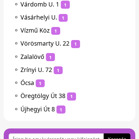
⚬
Várdomb U. 1
1
⚬
Vásárhelyi U.
1
⚬
Vízmű Köz
1
⚬
Vörösmarty U. 22
1
⚬
Zalalövő
1
⚬
Zrínyi U. 72
1
⚬
Ócsa
1
⚬
Öregtölgy Út 38
1
⚬
Újhegyi Út 8
1