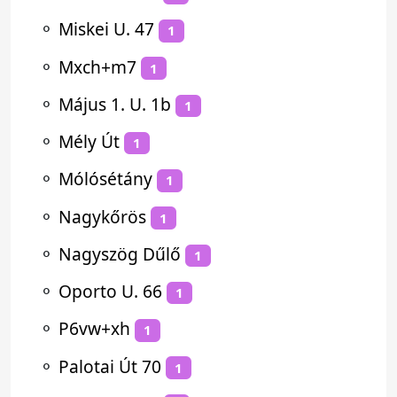
⚬
Miskei U. 47
1
⚬
Mxch+m7
1
⚬
Május 1. U. 1b
1
⚬
Mély Út
1
⚬
Mólósétány
1
⚬
Nagykőrös
1
⚬
Nagyszög Dűlő
1
⚬
Oporto U. 66
1
⚬
P6vw+xh
1
⚬
Palotai Út 70
1