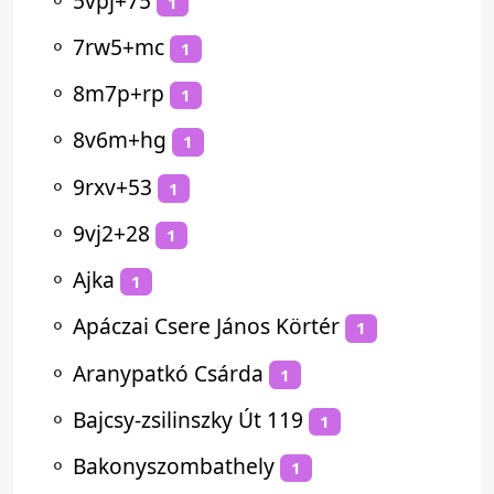
⚬
5vpj+75
1
⚬
7rw5+mc
1
⚬
8m7p+rp
1
⚬
8v6m+hg
1
⚬
9rxv+53
1
⚬
9vj2+28
1
⚬
Ajka
1
⚬
Apáczai Csere János Körtér
1
⚬
Aranypatkó Csárda
1
⚬
Bajcsy-zsilinszky Út 119
1
⚬
Bakonyszombathely
1