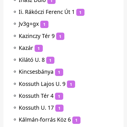
1
⚬
Ii. Rákóczi Ferenc Út 1
1
⚬
Jv3g+gx
1
⚬
Kazinczy Tér 9
1
⚬
Kazár
1
⚬
Kilátó U. 8
1
⚬
Kincsesbánya
1
⚬
Kossuth Lajos U. 9
1
⚬
Kossuth Tér 4
1
⚬
Kossuth U. 17
1
⚬
Kálmán-forrás Köz 6
1