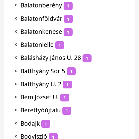
⚬
Balatonberény
1
⚬
Balatonföldvár
1
⚬
Balatonkenese
1
⚬
Balatonlelle
1
⚬
Balásházy János U. 28
1
⚬
Batthyány Sor 5
1
⚬
Batthyány U. 2
1
⚬
Bem József U.
1
⚬
Berettyóújfalu
1
⚬
Bodajk
1
⚬
Bogyiszló
1