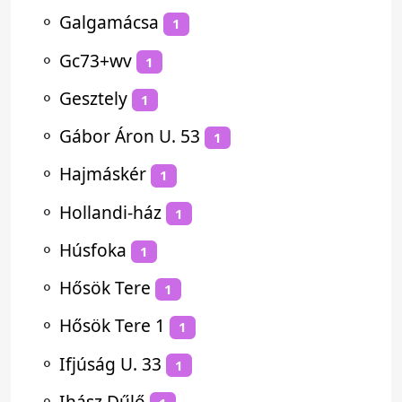
⚬
Galgamácsa
1
⚬
Gc73+wv
1
⚬
Gesztely
1
⚬
Gábor Áron U. 53
1
⚬
Hajmáskér
1
⚬
Hollandi-ház
1
⚬
Húsfoka
1
⚬
Hősök Tere
1
⚬
Hősök Tere 1
1
⚬
Ifjúság U. 33
1
⚬
Ihász Dűlő