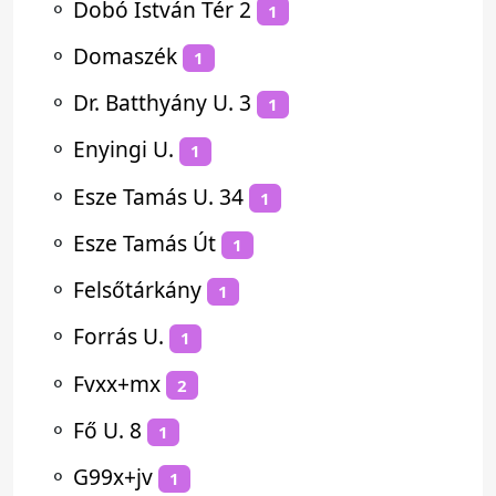
⚬
Dobó István Tér 2
1
⚬
Domaszék
1
⚬
Dr. Batthyány U. 3
1
⚬
Enyingi U.
1
⚬
Esze Tamás U. 34
1
⚬
Esze Tamás Út
1
⚬
Felsőtárkány
1
⚬
Forrás U.
1
⚬
Fvxx+mx
2
⚬
Fő U. 8
1
⚬
G99x+jv
1