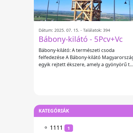
Dátum: 2025. 07. 15. - Találatok: 394
Bábony-kilátó - 5Pcv+Vc
Bábony-kilátó: A természeti csoda
felfedezése A Bábony-kilátó Magyarország
egyik rejtett ékszere, amely a gyönyörű tá
mellett lenyűgöző panorámával várja
KATEGÓRIÁK
⚬
1111
1