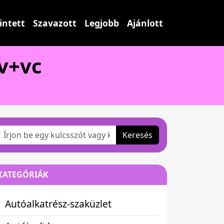
intett
Szavazott
Legjobb
Ajánlott
v+vc
Keresés
KATEGÓRIÁK
Autóalkatrész-szaküzlet