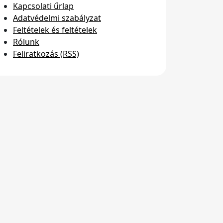
Kapcsolati űrlap
Adatvédelmi szabályzat
Feltételek és feltételek
Rólunk
Feliratkozás (RSS)