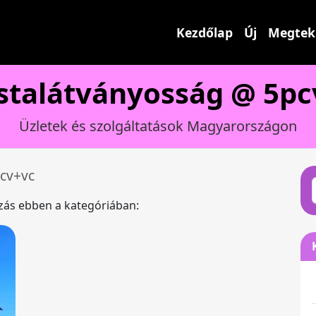
Kezdőlap
Új
Megtek
istalátványosság @ 5pc
Üzletek és szolgáltatások Magyarországon
cv+vc
ázás ebben a kategóriában: