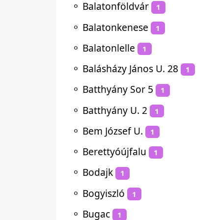
⚬
Balatonföldvár
1
⚬
Balatonkenese
1
⚬
Balatonlelle
1
⚬
Balásházy János U. 28
1
⚬
Batthyány Sor 5
1
⚬
Batthyány U. 2
1
⚬
Bem József U.
1
⚬
Berettyóújfalu
1
⚬
Bodajk
1
⚬
Bogyiszló
1
⚬
Bugac
1