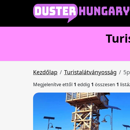
Tur
Kezdőlap
Turistalátványosság
5p
Megjelenítve ettől
1
eddig
1
összesen
1
list