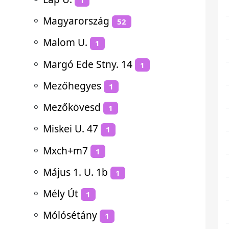
⚬
Magyarország
52
⚬
Malom U.
1
⚬
Margó Ede Stny. 14
1
⚬
Mezőhegyes
1
⚬
Mezőkövesd
1
⚬
Miskei U. 47
1
⚬
Mxch+m7
1
⚬
Május 1. U. 1b
1
⚬
Mély Út
1
⚬
Mólósétány
1