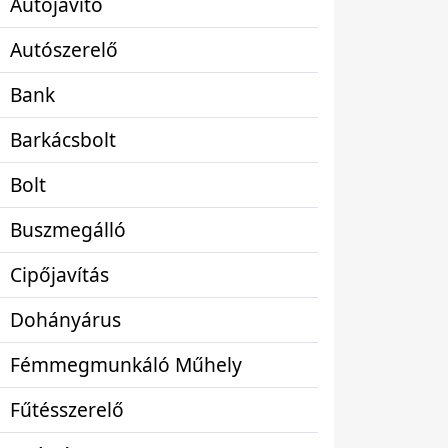
Autójavító
Autószerelő
Bank
Barkácsbolt
Bolt
Buszmegálló
Cipőjavítás
Dohányárus
Fémmegmunkáló Műhely
Fűtésszerelő