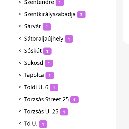
⚬
Szentendre
1
⚬
Szentkirályszabadja
3
⚬
Sárvár
1
⚬
Sátoraljaújhely
1
⚬
Sóskút
1
⚬
Sükösd
1
⚬
Tapolca
1
⚬
Toldi U. 6
1
⚬
Torzsás Street 25
1
⚬
Torzsás U. 25
1
⚬
Tó U.
1