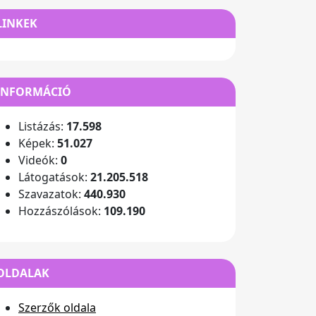
LINKEK
INFORMÁCIÓ
Listázás:
17.598
Képek:
51.027
Videók:
0
Látogatások:
21.205.518
Szavazatok:
440.930
Hozzászólások:
109.190
OLDALAK
Szerzők oldala