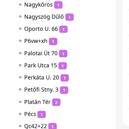
⚬
Nagykőrös
1
⚬
Nagyszög Dűlő
1
⚬
Oporto U. 66
1
⚬
P6vw+xh
1
⚬
Palotai Út 70
1
⚬
Park Utca 15
1
⚬
Perkáta U. 20
1
⚬
Petőfi Stny. 3
1
⚬
Platán Tér
2
⚬
Pécs
1
⚬
Qc42+22
1