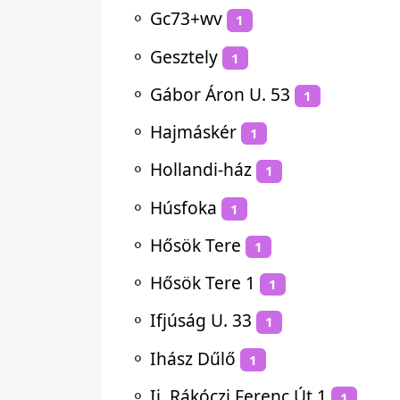
⚬
Gc73+wv
1
⚬
Gesztely
1
⚬
Gábor Áron U. 53
1
⚬
Hajmáskér
1
⚬
Hollandi-ház
1
⚬
Húsfoka
1
⚬
Hősök Tere
1
⚬
Hősök Tere 1
1
⚬
Ifjúság U. 33
1
⚬
Ihász Dűlő
1
⚬
Ii. Rákóczi Ferenc Út 1
1