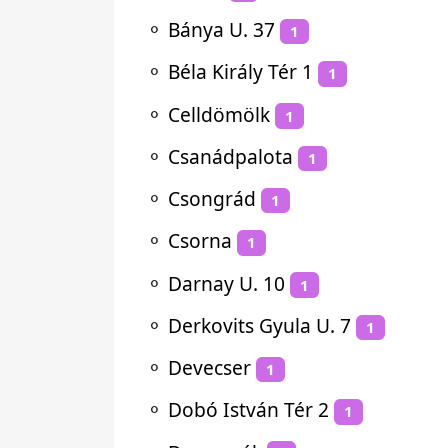
⚬
Bánya U. 37
1
⚬
Béla Király Tér 1
1
⚬
Celldömölk
1
⚬
Csanádpalota
1
⚬
Csongrád
1
⚬
Csorna
1
⚬
Darnay U. 10
1
⚬
Derkovits Gyula U. 7
1
⚬
Devecser
1
⚬
Dobó István Tér 2
1