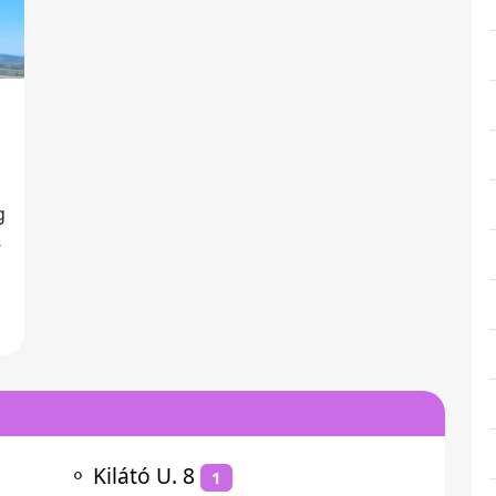
j
⚬
Kilátó U. 8
1