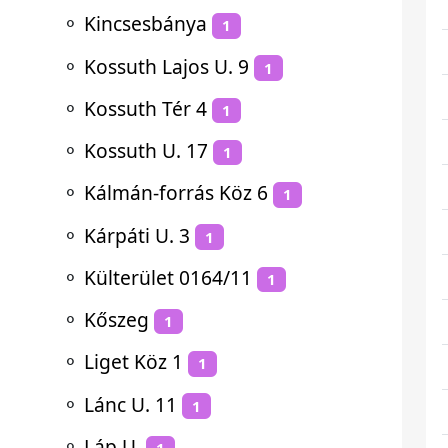
⚬
Kincsesbánya
1
⚬
Kossuth Lajos U. 9
1
⚬
Kossuth Tér 4
1
⚬
Kossuth U. 17
1
⚬
Kálmán-forrás Köz 6
1
⚬
Kárpáti U. 3
1
⚬
Külterület 0164/11
1
⚬
Kőszeg
1
⚬
Liget Köz 1
1
⚬
Lánc U. 11
1
⚬
Láp U.
1