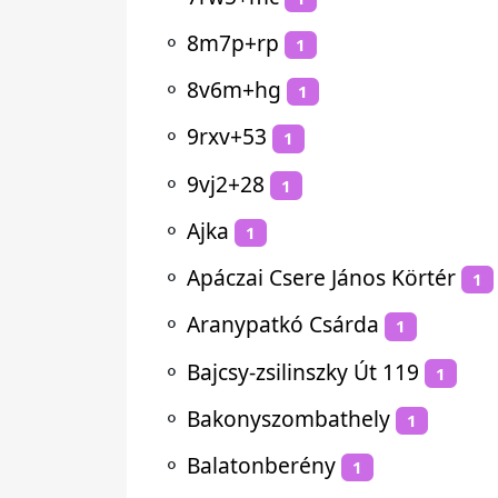
⚬
8m7p+rp
1
⚬
8v6m+hg
1
⚬
9rxv+53
1
⚬
9vj2+28
1
⚬
Ajka
1
⚬
Apáczai Csere János Körtér
1
⚬
Aranypatkó Csárda
1
⚬
Bajcsy-zsilinszky Út 119
1
⚬
Bakonyszombathely
1
⚬
Balatonberény
1