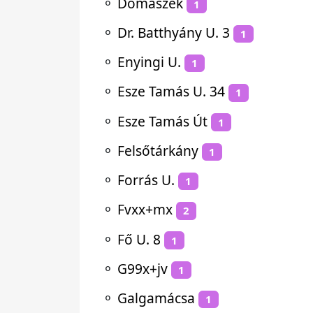
⚬
Domaszék
1
⚬
Dr. Batthyány U. 3
1
⚬
Enyingi U.
1
⚬
Esze Tamás U. 34
1
⚬
Esze Tamás Út
1
⚬
Felsőtárkány
1
⚬
Forrás U.
1
⚬
Fvxx+mx
2
⚬
Fő U. 8
1
⚬
G99x+jv
1
⚬
Galgamácsa
1