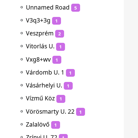
⚬
Unnamed Road
5
⚬
V3q3+3g
1
⚬
Veszprém
2
⚬
Vitorlás U.
1
⚬
Vxg8+wv
1
⚬
Várdomb U. 1
1
⚬
Vásárhelyi U.
1
⚬
Vízmű Köz
1
⚬
Vörösmarty U. 22
1
⚬
Zalalövő
1
⚬
Zrínyi U. 72
1