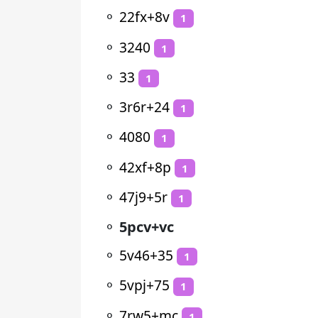
⚬
22fx+8v
1
⚬
3240
1
⚬
33
1
⚬
3r6r+24
1
⚬
4080
1
⚬
42xf+8p
1
⚬
47j9+5r
1
⚬
5pcv+vc
⚬
5v46+35
1
⚬
5vpj+75
1
⚬
7rw5+mc
1