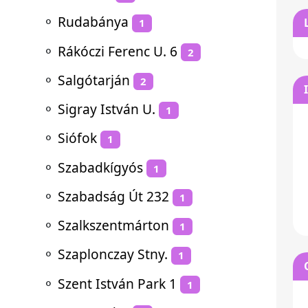
⚬
Rudabánya
1
⚬
Rákóczi Ferenc U. 6
2
⚬
Salgótarján
2
⚬
Sigray István U.
1
⚬
Siófok
1
⚬
Szabadkígyós
1
⚬
Szabadság Út 232
1
⚬
Szalkszentmárton
1
⚬
Szaplonczay Stny.
1
⚬
Szent István Park 1
1