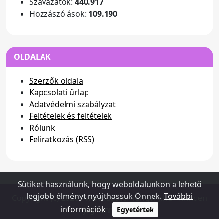
Szavazatok:
440.917
Hozzászólások:
109.190
OLDALAK
Szerzők oldala
Kapcsolati űrlap
Adatvédelmi szabályzat
Feltételek és feltételek
Rólunk
Feliratkozás (RSS)
Sütiket használunk, hogy weboldalunkon a lehető
legjobb élményt nyújthassuk Önnek.
További
Copyright (c) 2026 - www.dusterhungary.hu - Minden
információk
jog fenntartva
Egyetértek