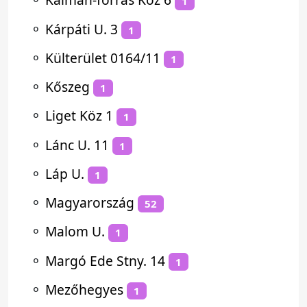
1
⚬
Kárpáti U. 3
1
⚬
Külterület 0164/11
1
⚬
Kőszeg
1
⚬
Liget Köz 1
1
⚬
Lánc U. 11
1
⚬
Láp U.
1
⚬
Magyarország
52
⚬
Malom U.
1
⚬
Margó Ede Stny. 14
1
⚬
Mezőhegyes
1