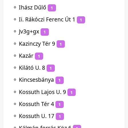
⚬
Ihász Dűlő
1
⚬
Ii. Rákóczi Ferenc Út 1
1
⚬
Jv3g+gx
1
⚬
Kazinczy Tér 9
1
⚬
Kazár
1
⚬
Kilátó U. 8
1
⚬
Kincsesbánya
1
⚬
Kossuth Lajos U. 9
1
⚬
Kossuth Tér 4
1
⚬
Kossuth U. 17
1
⚬
Kálmán-forrás Köz 6