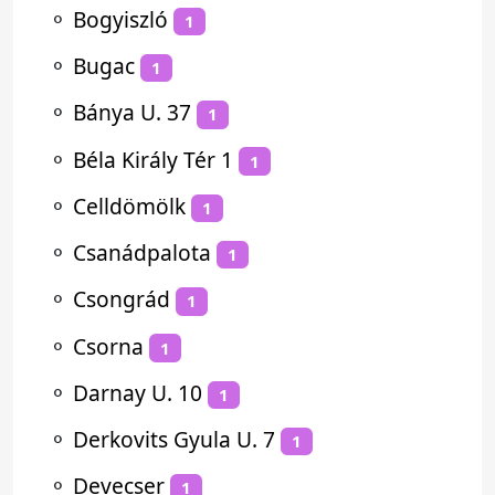
⚬
Bogyiszló
1
⚬
Bugac
1
⚬
Bánya U. 37
1
⚬
Béla Király Tér 1
1
⚬
Celldömölk
1
⚬
Csanádpalota
1
⚬
Csongrád
1
⚬
Csorna
1
⚬
Darnay U. 10
1
⚬
Derkovits Gyula U. 7
1
⚬
Devecser
1