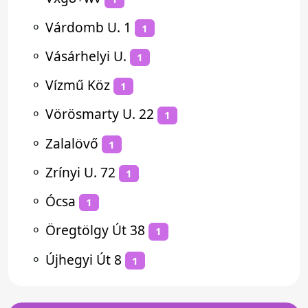
⚬
Várdomb U. 1
1
⚬
Vásárhelyi U.
1
⚬
Vízmű Köz
1
⚬
Vörösmarty U. 22
1
⚬
Zalalövő
1
⚬
Zrínyi U. 72
1
⚬
Ócsa
1
⚬
Öregtölgy Út 38
1
⚬
Újhegyi Út 8
1