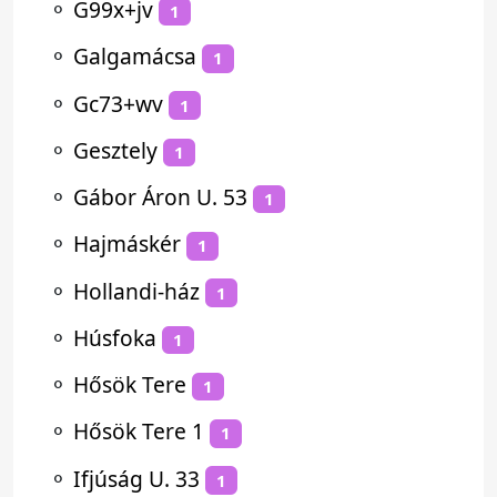
⚬
G99x+jv
1
⚬
Galgamácsa
1
⚬
Gc73+wv
1
⚬
Gesztely
1
⚬
Gábor Áron U. 53
1
⚬
Hajmáskér
1
⚬
Hollandi-ház
1
⚬
Húsfoka
1
⚬
Hősök Tere
1
⚬
Hősök Tere 1
1
⚬
Ifjúság U. 33
1