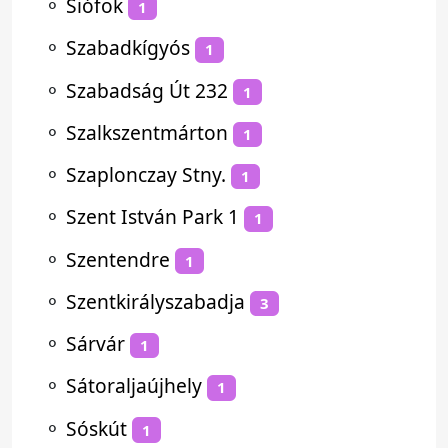
⚬
Siófok
1
⚬
Szabadkígyós
1
⚬
Szabadság Út 232
1
⚬
Szalkszentmárton
1
⚬
Szaplonczay Stny.
1
⚬
Szent István Park 1
1
⚬
Szentendre
1
⚬
Szentkirályszabadja
3
⚬
Sárvár
1
⚬
Sátoraljaújhely
1
⚬
Sóskút
1