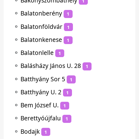
⚬
Bakonyszombathely
1
⚬
Balatonberény
1
⚬
Balatonföldvár
1
⚬
Balatonkenese
1
⚬
Balatonlelle
1
⚬
Balásházy János U. 28
1
⚬
Batthyány Sor 5
1
⚬
Batthyány U. 2
1
⚬
Bem József U.
1
⚬
Berettyóújfalu
1
⚬
Bodajk
1