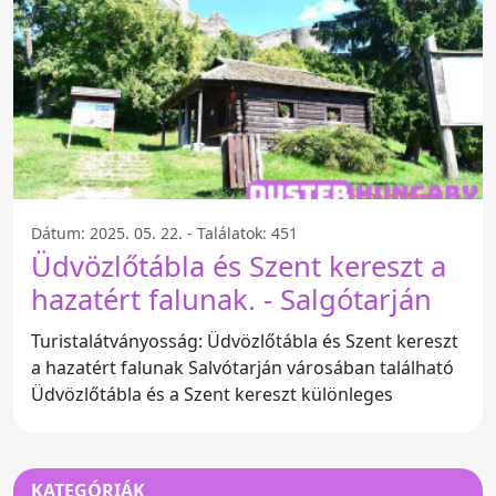
Dátum: 2025. 05. 22. - Találatok: 451
Üdvözlőtábla és Szent kereszt a
hazatért falunak. - Salgótarján
Turistalátványosság: Üdvözlőtábla és Szent kereszt
a hazatért falunak Salvótarján városában található
Üdvözlőtábla és a Szent kereszt különleges
KATEGÓRIÁK