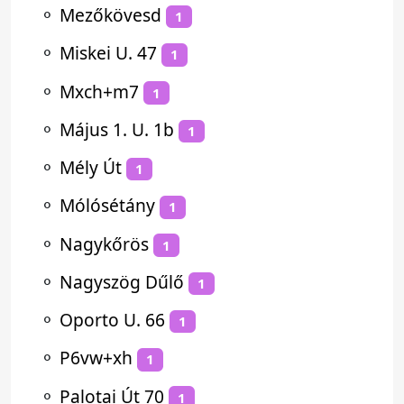
⚬
Mezőkövesd
1
⚬
Miskei U. 47
1
⚬
Mxch+m7
1
⚬
Május 1. U. 1b
1
⚬
Mély Út
1
⚬
Mólósétány
1
⚬
Nagykőrös
1
⚬
Nagyszög Dűlő
1
⚬
Oporto U. 66
1
⚬
P6vw+xh
1
⚬
Palotai Út 70
1