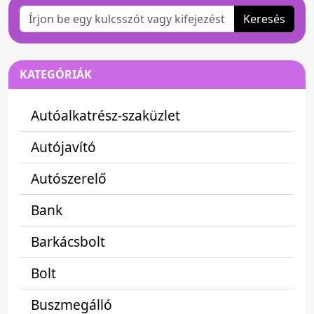
Keresés
KATEGÓRIÁK
Autóalkatrész-szaküzlet
Autójavító
Autószerelő
Bank
Barkácsbolt
Bolt
Buszmegálló