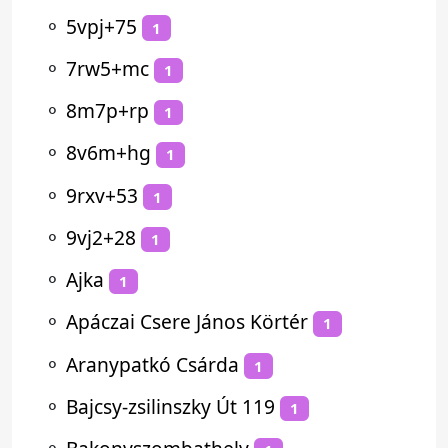
⚬
5vpj+75
1
⚬
7rw5+mc
1
⚬
8m7p+rp
1
⚬
8v6m+hg
1
⚬
9rxv+53
1
⚬
9vj2+28
1
⚬
Ajka
1
⚬
Apáczai Csere János Körtér
1
⚬
Aranypatkó Csárda
1
⚬
Bajcsy-zsilinszky Út 119
1