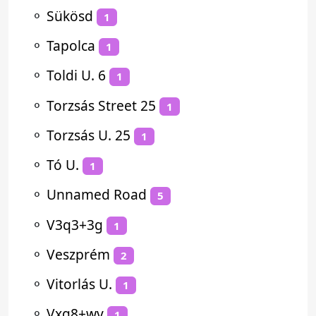
⚬
Sükösd
1
⚬
Tapolca
1
⚬
Toldi U. 6
1
⚬
Torzsás Street 25
1
⚬
Torzsás U. 25
1
⚬
Tó U.
1
⚬
Unnamed Road
5
⚬
V3q3+3g
1
⚬
Veszprém
2
⚬
Vitorlás U.
1
⚬
Vxg8+wv
1