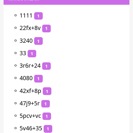
⚬
1111
1
⚬
22fx+8v
1
⚬
3240
1
⚬
33
1
⚬
3r6r+24
1
⚬
4080
1
⚬
42xf+8p
1
⚬
47j9+5r
1
⚬
5pcv+vc
1
⚬
5v46+35
1