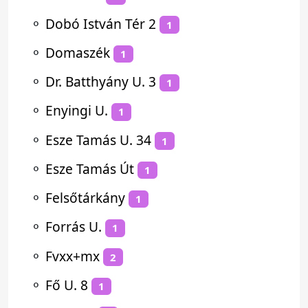
⚬
Dobó István Tér 2
1
⚬
Domaszék
1
⚬
Dr. Batthyány U. 3
1
⚬
Enyingi U.
1
⚬
Esze Tamás U. 34
1
⚬
Esze Tamás Út
1
⚬
Felsőtárkány
1
⚬
Forrás U.
1
⚬
Fvxx+mx
2
⚬
Fő U. 8
1