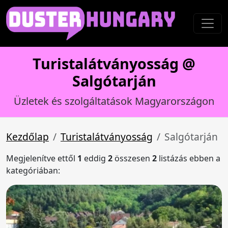
Turistalátványosság @
Salgótarján
Üzletek és szolgáltatások Magyarországon
Kezdőlap
Turistalátványosság
Salgótarján
Megjelenítve ettől
1
eddig
2
összesen
2
listázás ebben a
kategóriában: