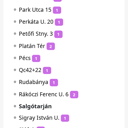
⚬
Park Utca 15
1
⚬
Perkáta U. 20
1
⚬
Petőfi Stny. 3
1
⚬
Platán Tér
2
⚬
Pécs
1
⚬
Qc42+22
1
⚬
Rudabánya
1
⚬
Rákóczi Ferenc U. 6
2
⚬
Salgótarján
⚬
Sigray István U.
1