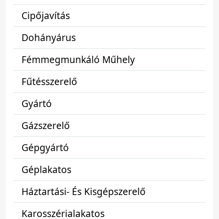
Cipőjavítás
Dohányárus
Fémmegmunkáló Műhely
Fűtésszerelő
Gyártó
Gázszerelő
Gépgyártó
Géplakatos
Háztartási- És Kisgépszerelő
Karosszérialakatos