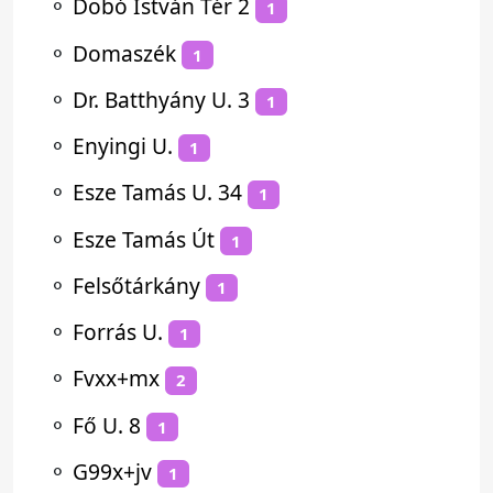
⚬
Dobó István Tér 2
1
⚬
Domaszék
1
⚬
Dr. Batthyány U. 3
1
⚬
Enyingi U.
1
⚬
Esze Tamás U. 34
1
⚬
Esze Tamás Út
1
⚬
Felsőtárkány
1
⚬
Forrás U.
1
⚬
Fvxx+mx
2
⚬
Fő U. 8
1
⚬
G99x+jv
1