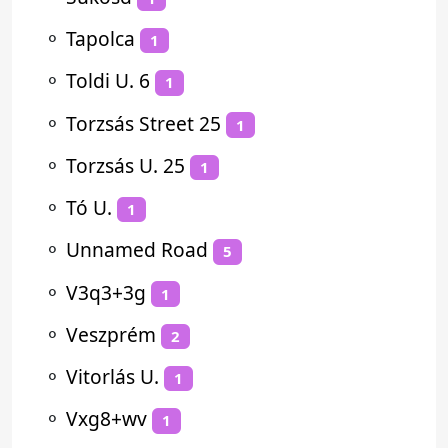
⚬
Tapolca
1
⚬
Toldi U. 6
1
⚬
Torzsás Street 25
1
⚬
Torzsás U. 25
1
⚬
Tó U.
1
⚬
Unnamed Road
5
⚬
V3q3+3g
1
⚬
Veszprém
2
⚬
Vitorlás U.
1
⚬
Vxg8+wv
1