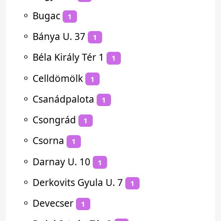
⚬
Bugac
1
⚬
Bánya U. 37
1
⚬
Béla Király Tér 1
1
⚬
Celldömölk
1
⚬
Csanádpalota
1
⚬
Csongrád
1
⚬
Csorna
1
⚬
Darnay U. 10
1
⚬
Derkovits Gyula U. 7
1
⚬
Devecser
1