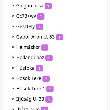
⚬
Galgamácsa
1
⚬
Gc73+wv
1
⚬
Gesztely
1
⚬
Gábor Áron U. 53
1
⚬
Hajmáskér
1
⚬
Hollandi-ház
1
⚬
Húsfoka
1
⚬
Hősök Tere
1
⚬
Hősök Tere 1
1
⚬
Ifjúság U. 33
1
⚬
Ihász Dűlő
1