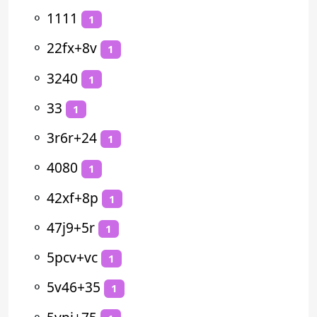
⚬
1111
1
⚬
22fx+8v
1
⚬
3240
1
⚬
33
1
⚬
3r6r+24
1
⚬
4080
1
⚬
42xf+8p
1
⚬
47j9+5r
1
⚬
5pcv+vc
1
⚬
5v46+35
1