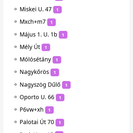
⚬
Miskei U. 47
1
⚬
Mxch+m7
1
⚬
Május 1. U. 1b
1
⚬
Mély Út
1
⚬
Mólósétány
1
⚬
Nagykőrös
1
⚬
Nagyszög Dűlő
1
⚬
Oporto U. 66
1
⚬
P6vw+xh
1
⚬
Palotai Út 70
1