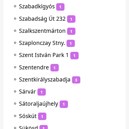
⚬
Szabadkígyós
1
⚬
Szabadság Út 232
1
⚬
Szalkszentmárton
1
⚬
Szaplonczay Stny.
1
⚬
Szent István Park 1
1
⚬
Szentendre
1
⚬
Szentkirályszabadja
3
⚬
Sárvár
1
⚬
Sátoraljaújhely
1
⚬
Sóskút
1
⚬
Sükösd
1