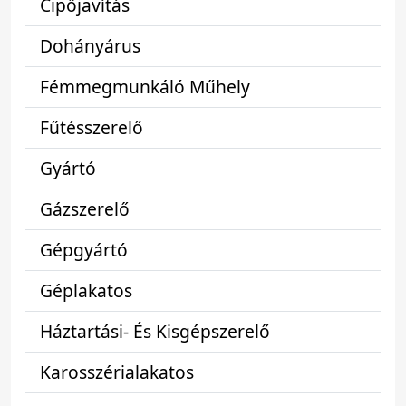
Cipőjavítás
Dohányárus
Fémmegmunkáló Műhely
Fűtésszerelő
Gyártó
Gázszerelő
Gépgyártó
Géplakatos
Háztartási- És Kisgépszerelő
Karosszérialakatos