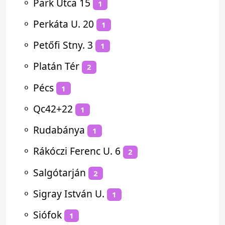
⚬
Park Utca 15
1
⚬
Perkáta U. 20
1
⚬
Petőfi Stny. 3
1
⚬
Platán Tér
2
⚬
Pécs
1
⚬
Qc42+22
1
⚬
Rudabánya
1
⚬
Rákóczi Ferenc U. 6
2
⚬
Salgótarján
2
⚬
Sigray István U.
1
⚬
Siófok
1