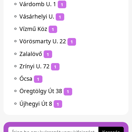
⚬
Várdomb U. 1
1
⚬
Vásárhelyi U.
1
⚬
Vízmű Köz
1
⚬
Vörösmarty U. 22
1
⚬
Zalalövő
1
⚬
Zrínyi U. 72
1
⚬
Ócsa
1
⚬
Öregtölgy Út 38
1
⚬
Újhegyi Út 8
1