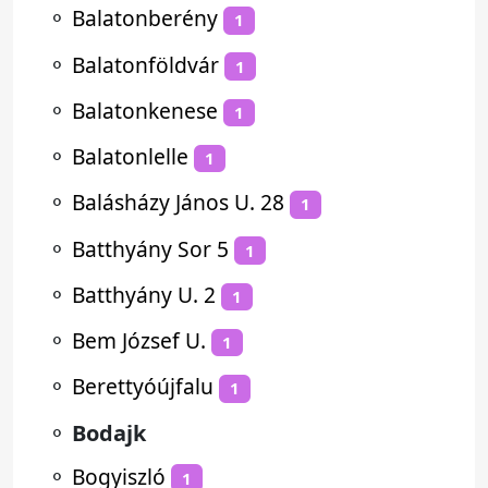
⚬
Balatonberény
1
⚬
Balatonföldvár
1
⚬
Balatonkenese
1
⚬
Balatonlelle
1
⚬
Balásházy János U. 28
1
⚬
Batthyány Sor 5
1
⚬
Batthyány U. 2
1
⚬
Bem József U.
1
⚬
Berettyóújfalu
1
⚬
Bodajk
⚬
Bogyiszló
1