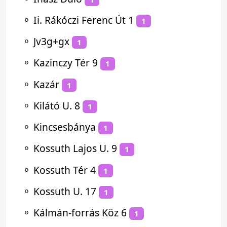
⚬
Ii. Rákóczi Ferenc Út 1
1
⚬
Jv3g+gx
1
⚬
Kazinczy Tér 9
1
⚬
Kazár
1
⚬
Kilátó U. 8
1
⚬
Kincsesbánya
1
⚬
Kossuth Lajos U. 9
1
⚬
Kossuth Tér 4
1
⚬
Kossuth U. 17
1
⚬
Kálmán-forrás Köz 6
1