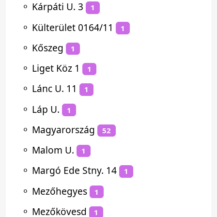
⚬
Kárpáti U. 3
1
⚬
Külterület 0164/11
1
⚬
Kőszeg
1
⚬
Liget Köz 1
1
⚬
Lánc U. 11
1
⚬
Láp U.
1
⚬
Magyarország
52
⚬
Malom U.
1
⚬
Margó Ede Stny. 14
1
⚬
Mezőhegyes
1
⚬
Mezőkövesd
1