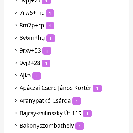
⚬
5vpj+75
1
⚬
7rw5+mc
1
⚬
8m7p+rp
1
⚬
8v6m+hg
1
⚬
9rxv+53
1
⚬
9vj2+28
1
⚬
Ajka
1
⚬
Apáczai Csere János Körtér
1
⚬
Aranypatkó Csárda
1
⚬
Bajcsy-zsilinszky Út 119
1
⚬
Bakonyszombathely
1