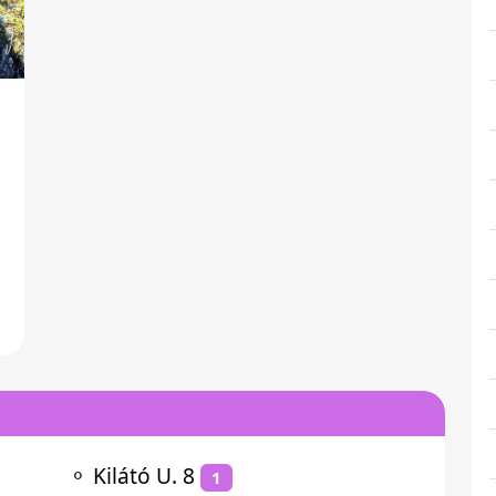
,
⚬
Kilátó U. 8
1