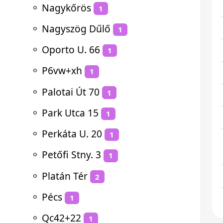
⚬
Nagykőrös
1
⚬
Nagyszög Dűlő
1
⚬
Oporto U. 66
1
⚬
P6vw+xh
1
⚬
Palotai Út 70
1
⚬
Park Utca 15
1
⚬
Perkáta U. 20
1
⚬
Petőfi Stny. 3
1
⚬
Platán Tér
2
⚬
Pécs
1
⚬
Qc42+22
1