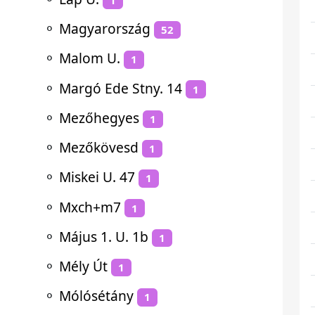
⚬
Magyarország
52
⚬
Malom U.
1
⚬
Margó Ede Stny. 14
1
⚬
Mezőhegyes
1
⚬
Mezőkövesd
1
⚬
Miskei U. 47
1
⚬
Mxch+m7
1
⚬
Május 1. U. 1b
1
⚬
Mély Út
1
⚬
Mólósétány
1