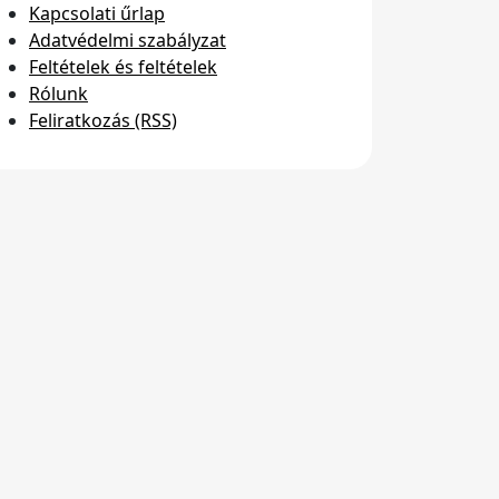
Kapcsolati űrlap
Adatvédelmi szabályzat
Feltételek és feltételek
Rólunk
Feliratkozás (RSS)