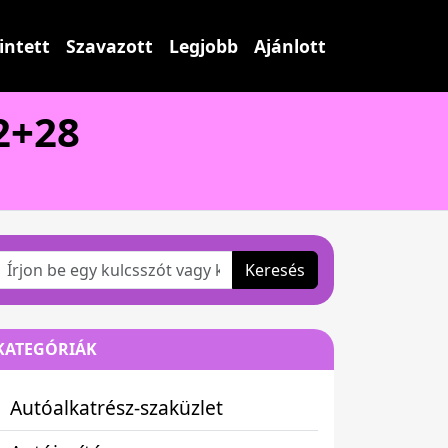
intett
Szavazott
Legjobb
Ajánlott
2+28
Keresés
KATEGÓRIÁK
Autóalkatrész-szaküzlet