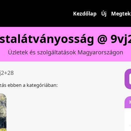
Kezdőlap
Új
Megtek
istalátványosság @ 9vj
Üzletek és szolgáltatások Magyarországon
j2+28
ázás ebben a kategóriában: