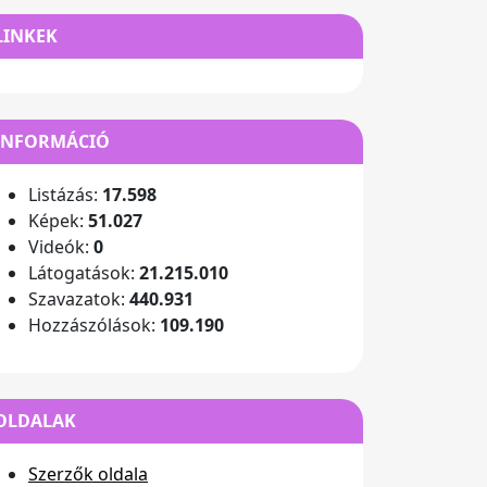
LINKEK
INFORMÁCIÓ
Listázás:
17.598
Képek:
51.027
Videók:
0
Látogatások:
21.215.010
Szavazatok:
440.931
Hozzászólások:
109.190
OLDALAK
Szerzők oldala