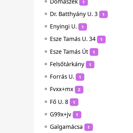
⚬
Domaszék
1
⚬
Dr. Batthyány U. 3
1
⚬
Enyingi U.
1
⚬
Esze Tamás U. 34
1
⚬
Esze Tamás Út
1
⚬
Felsőtárkány
1
⚬
Forrás U.
1
⚬
Fvxx+mx
2
⚬
Fő U. 8
1
⚬
G99x+jv
1
⚬
Galgamácsa
1