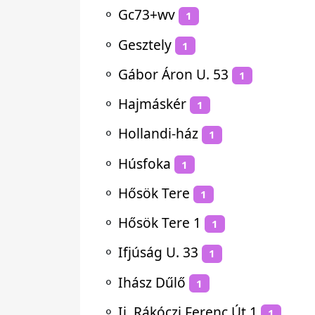
⚬
Gc73+wv
1
⚬
Gesztely
1
⚬
Gábor Áron U. 53
1
⚬
Hajmáskér
1
⚬
Hollandi-ház
1
⚬
Húsfoka
1
⚬
Hősök Tere
1
⚬
Hősök Tere 1
1
⚬
Ifjúság U. 33
1
⚬
Ihász Dűlő
1
⚬
Ii. Rákóczi Ferenc Út 1
1