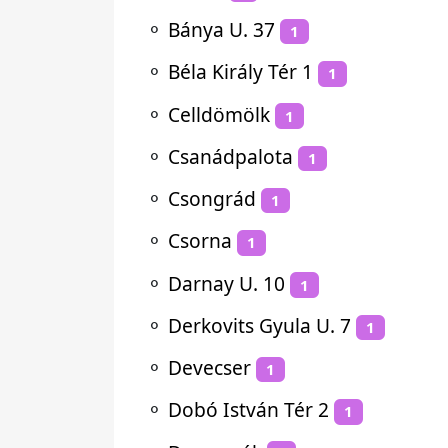
⚬
Bánya U. 37
1
⚬
Béla Király Tér 1
1
⚬
Celldömölk
1
⚬
Csanádpalota
1
⚬
Csongrád
1
⚬
Csorna
1
⚬
Darnay U. 10
1
⚬
Derkovits Gyula U. 7
1
⚬
Devecser
1
⚬
Dobó István Tér 2
1