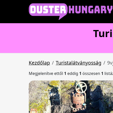
Tur
Kezdőlap
Turistalátványosság
9v
Megjelenítve ettől
1
eddig
1
összesen
1
list