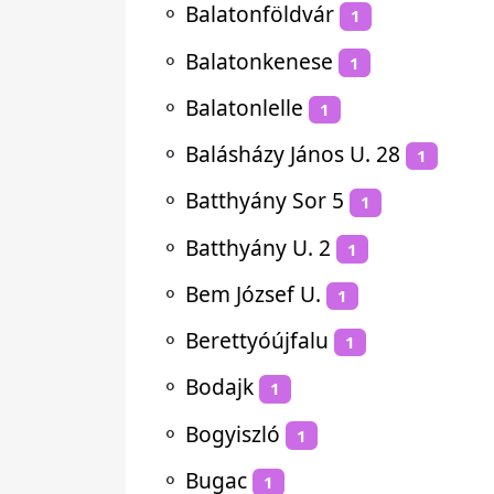
⚬
Balatonföldvár
1
⚬
Balatonkenese
1
⚬
Balatonlelle
1
⚬
Balásházy János U. 28
1
⚬
Batthyány Sor 5
1
⚬
Batthyány U. 2
1
⚬
Bem József U.
1
⚬
Berettyóújfalu
1
⚬
Bodajk
1
⚬
Bogyiszló
1
⚬
Bugac
1