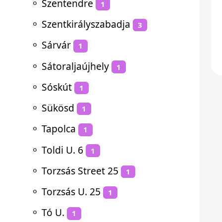
⚬
Szentendre
1
⚬
Szentkirályszabadja
3
⚬
Sárvár
1
⚬
Sátoraljaújhely
1
⚬
Sóskút
1
⚬
Sükösd
1
⚬
Tapolca
1
⚬
Toldi U. 6
1
⚬
Torzsás Street 25
1
⚬
Torzsás U. 25
1
⚬
Tó U.
1