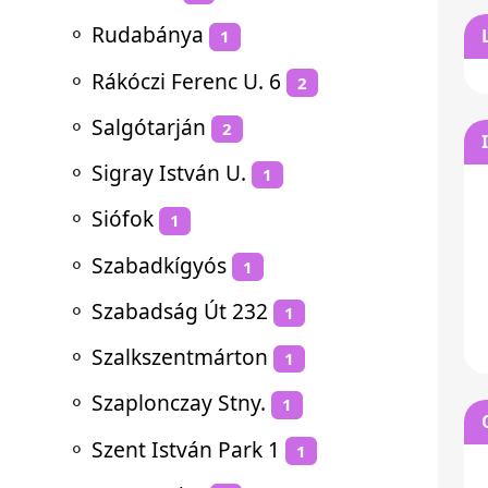
⚬
Rudabánya
1
⚬
Rákóczi Ferenc U. 6
2
⚬
Salgótarján
2
⚬
Sigray István U.
1
⚬
Siófok
1
⚬
Szabadkígyós
1
⚬
Szabadság Út 232
1
⚬
Szalkszentmárton
1
⚬
Szaplonczay Stny.
1
⚬
Szent István Park 1
1