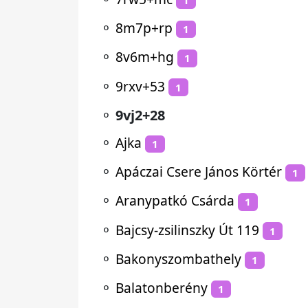
⚬
8m7p+rp
1
⚬
8v6m+hg
1
⚬
9rxv+53
1
⚬
9vj2+28
⚬
Ajka
1
⚬
Apáczai Csere János Körtér
1
⚬
Aranypatkó Csárda
1
⚬
Bajcsy-zsilinszky Út 119
1
⚬
Bakonyszombathely
1
⚬
Balatonberény
1