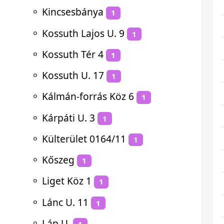
⚬
Kincsesbánya
1
⚬
Kossuth Lajos U. 9
1
⚬
Kossuth Tér 4
1
⚬
Kossuth U. 17
1
⚬
Kálmán-forrás Köz 6
1
⚬
Kárpáti U. 3
1
⚬
Külterület 0164/11
1
⚬
Kőszeg
1
⚬
Liget Köz 1
1
⚬
Lánc U. 11
1
⚬
Láp U.
1