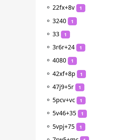
⚬
22fx+8v
1
⚬
3240
1
⚬
33
1
⚬
3r6r+24
1
⚬
4080
1
⚬
42xf+8p
1
⚬
47j9+5r
1
⚬
5pcv+vc
1
⚬
5v46+35
1
⚬
5vpj+75
1
⚬
7rw5+mc
1