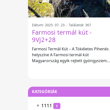
Dátum: 2025. 07. 23. - Találatok: 367
Farmosi termál kút -
9Vj2+28
Farmosi Termál Kút – A Tökéletes Pihenés
helyszíne A Farmosi termál kút
Magyarország egyik rejtett gyöngyszeme,
amely ideális választás mindazok számára
akik
KATEGÓRIÁK
⚬
1111
1