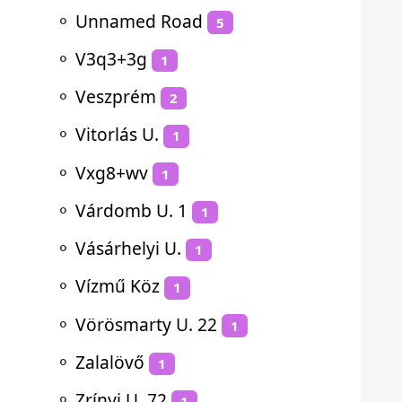
⚬
Unnamed Road
5
⚬
V3q3+3g
1
⚬
Veszprém
2
⚬
Vitorlás U.
1
⚬
Vxg8+wv
1
⚬
Várdomb U. 1
1
⚬
Vásárhelyi U.
1
⚬
Vízmű Köz
1
⚬
Vörösmarty U. 22
1
⚬
Zalalövő
1
⚬
Zrínyi U. 72
1