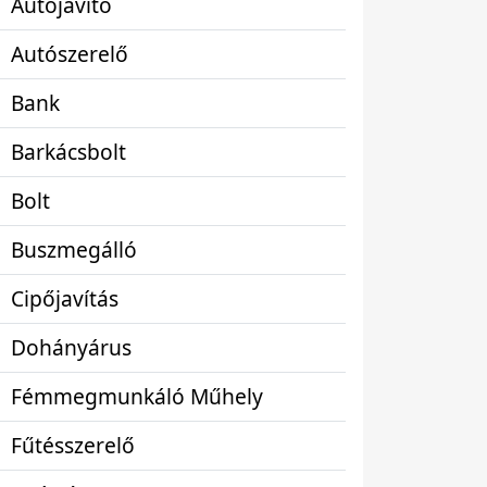
Autójavító
Autószerelő
Bank
Barkácsbolt
Bolt
Buszmegálló
Cipőjavítás
Dohányárus
Fémmegmunkáló Műhely
Fűtésszerelő