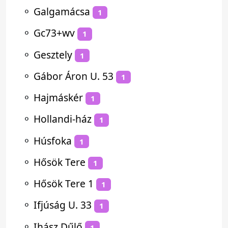
⚬
Galgamácsa
1
⚬
Gc73+wv
1
⚬
Gesztely
1
⚬
Gábor Áron U. 53
1
⚬
Hajmáskér
1
⚬
Hollandi-ház
1
⚬
Húsfoka
1
⚬
Hősök Tere
1
⚬
Hősök Tere 1
1
⚬
Ifjúság U. 33
1
⚬
Ihász Dűlő
1