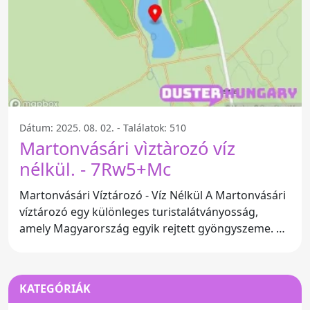
Dátum: 2025. 08. 02. - Találatok: 510
Martonvásári vìztàrozó víz
nélkül. - 7Rw5+Mc
Martonvásári Víztározó - Víz Nélkül A Martonvásári
víztározó egy különleges turistalátványosság,
amely Magyarország egyik rejtett gyöngyszeme. A
2465-ös
KATEGÓRIÁK