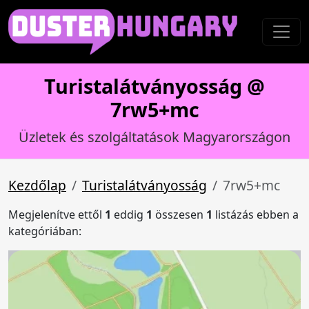
Turistalátványosság @
7rw5+mc
Üzletek és szolgáltatások Magyarországon
Kezdőlap
Turistalátványosság
7rw5+mc
Megjelenítve ettől
1
eddig
1
összesen
1
listázás ebben a
kategóriában: