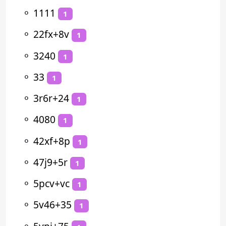
⚬
1111
1
⚬
22fx+8v
1
⚬
3240
1
⚬
33
1
⚬
3r6r+24
1
⚬
4080
1
⚬
42xf+8p
1
⚬
47j9+5r
1
⚬
5pcv+vc
1
⚬
5v46+35
1