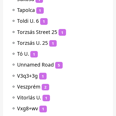
⚬
Tapolca
1
⚬
Toldi U. 6
1
⚬
Torzsás Street 25
1
⚬
Torzsás U. 25
1
⚬
Tó U.
1
⚬
Unnamed Road
5
⚬
V3q3+3g
1
⚬
Veszprém
2
⚬
Vitorlás U.
1
⚬
Vxg8+wv
1