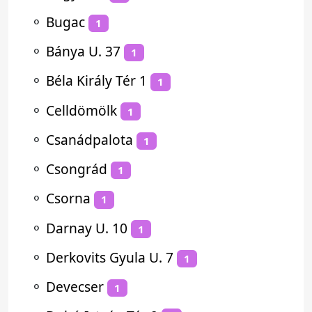
⚬
Bugac
1
⚬
Bánya U. 37
1
⚬
Béla Király Tér 1
1
⚬
Celldömölk
1
⚬
Csanádpalota
1
⚬
Csongrád
1
⚬
Csorna
1
⚬
Darnay U. 10
1
⚬
Derkovits Gyula U. 7
1
⚬
Devecser
1