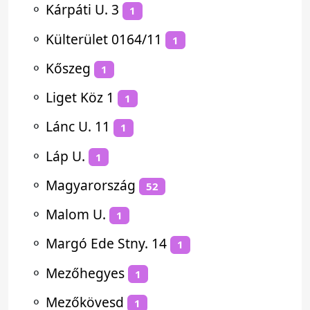
⚬
Kárpáti U. 3
1
⚬
Külterület 0164/11
1
⚬
Kőszeg
1
⚬
Liget Köz 1
1
⚬
Lánc U. 11
1
⚬
Láp U.
1
⚬
Magyarország
52
⚬
Malom U.
1
⚬
Margó Ede Stny. 14
1
⚬
Mezőhegyes
1
⚬
Mezőkövesd
1