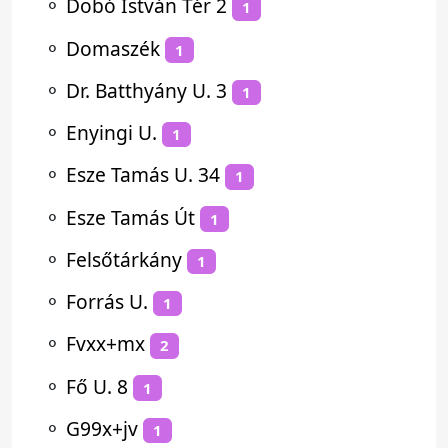
⚬
Dobó István Tér 2
1
⚬
Domaszék
1
⚬
Dr. Batthyány U. 3
1
⚬
Enyingi U.
1
⚬
Esze Tamás U. 34
1
⚬
Esze Tamás Út
1
⚬
Felsőtárkány
1
⚬
Forrás U.
1
⚬
Fvxx+mx
2
⚬
Fő U. 8
1
⚬
G99x+jv
1