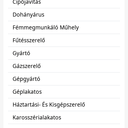
Cipőjavítás
Dohányárus
Fémmegmunkáló Műhely
Fűtésszerelő
Gyártó
Gázszerelő
Gépgyártó
Géplakatos
Háztartási- És Kisgépszerelő
Karosszérialakatos