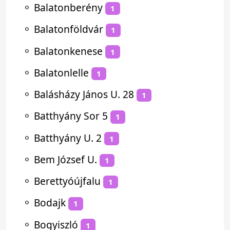
⚬
Balatonberény
1
⚬
Balatonföldvár
1
⚬
Balatonkenese
1
⚬
Balatonlelle
1
⚬
Balásházy János U. 28
1
⚬
Batthyány Sor 5
1
⚬
Batthyány U. 2
1
⚬
Bem József U.
1
⚬
Berettyóújfalu
1
⚬
Bodajk
1
⚬
Bogyiszló
1