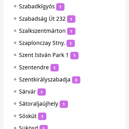
⚬
Szabadkígyós
1
⚬
Szabadság Út 232
1
⚬
Szalkszentmárton
1
⚬
Szaplonczay Stny.
1
⚬
Szent István Park 1
1
⚬
Szentendre
1
⚬
Szentkirályszabadja
3
⚬
Sárvár
1
⚬
Sátoraljaújhely
1
⚬
Sóskút
1
⚬
Sükösd
1