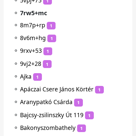
⚬
5vpj+75
1
⚬
7rw5+mc
⚬
8m7p+rp
1
⚬
8v6m+hg
1
⚬
9rxv+53
1
⚬
9vj2+28
1
⚬
Ajka
1
⚬
Apáczai Csere János Körtér
1
⚬
Aranypatkó Csárda
1
⚬
Bajcsy-zsilinszky Út 119
1
⚬
Bakonyszombathely
1