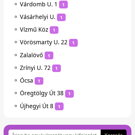
⚬
Várdomb U. 1
1
⚬
Vásárhelyi U.
1
⚬
Vízmű Köz
1
⚬
Vörösmarty U. 22
1
⚬
Zalalövő
1
⚬
Zrínyi U. 72
1
⚬
Ócsa
1
⚬
Öregtölgy Út 38
1
⚬
Újhegyi Út 8
1