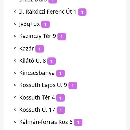
⚬
Ii. Rákóczi Ferenc Út 1
1
⚬
Jv3g+gx
1
⚬
Kazinczy Tér 9
1
⚬
Kazár
1
⚬
Kilátó U. 8
1
⚬
Kincsesbánya
1
⚬
Kossuth Lajos U. 9
1
⚬
Kossuth Tér 4
1
⚬
Kossuth U. 17
1
⚬
Kálmán-forrás Köz 6
1