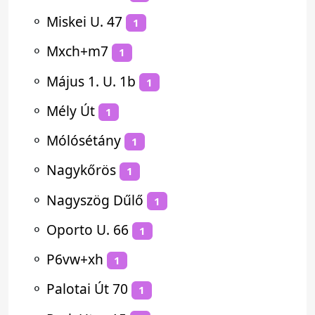
⚬
Miskei U. 47
1
⚬
Mxch+m7
1
⚬
Május 1. U. 1b
1
⚬
Mély Út
1
⚬
Mólósétány
1
⚬
Nagykőrös
1
⚬
Nagyszög Dűlő
1
⚬
Oporto U. 66
1
⚬
P6vw+xh
1
⚬
Palotai Út 70
1