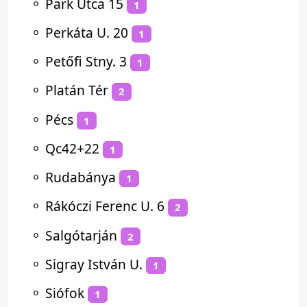
⚬
Park Utca 15
1
⚬
Perkáta U. 20
1
⚬
Petőfi Stny. 3
1
⚬
Platán Tér
2
⚬
Pécs
1
⚬
Qc42+22
1
⚬
Rudabánya
1
⚬
Rákóczi Ferenc U. 6
2
⚬
Salgótarján
2
⚬
Sigray István U.
1
⚬
Siófok
1