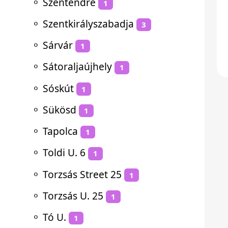
⚬
Szentendre
1
⚬
Szentkirályszabadja
3
⚬
Sárvár
1
⚬
Sátoraljaújhely
1
⚬
Sóskút
1
⚬
Sükösd
1
⚬
Tapolca
1
⚬
Toldi U. 6
1
⚬
Torzsás Street 25
1
⚬
Torzsás U. 25
1
⚬
Tó U.
1