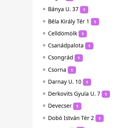
⚬
Bánya U. 37
1
⚬
Béla Király Tér 1
1
⚬
Celldömölk
1
⚬
Csanádpalota
1
⚬
Csongrád
1
⚬
Csorna
1
⚬
Darnay U. 10
1
⚬
Derkovits Gyula U. 7
1
⚬
Devecser
1
⚬
Dobó István Tér 2
1