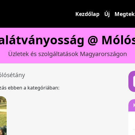
Kezdőlap
Új
Megtek
talátványosság @ Móló
Üzletek és szolgáltatások Magyarországon
lósétány
ázás ebben a kategóriában: