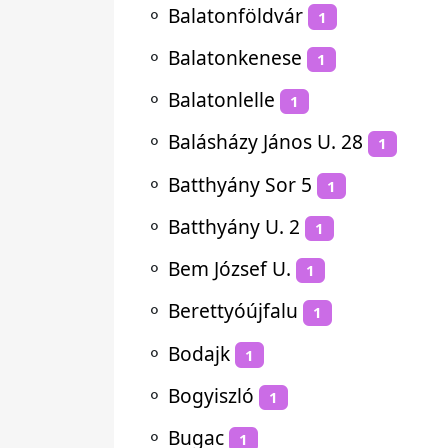
⚬
Balatonföldvár
1
⚬
Balatonkenese
1
⚬
Balatonlelle
1
⚬
Balásházy János U. 28
1
⚬
Batthyány Sor 5
1
⚬
Batthyány U. 2
1
⚬
Bem József U.
1
⚬
Berettyóújfalu
1
⚬
Bodajk
1
⚬
Bogyiszló
1
⚬
Bugac
1