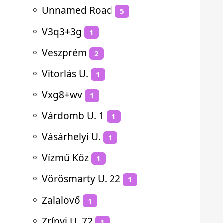
⚬
Unnamed Road
5
⚬
V3q3+3g
1
⚬
Veszprém
2
⚬
Vitorlás U.
1
⚬
Vxg8+wv
1
⚬
Várdomb U. 1
1
⚬
Vásárhelyi U.
1
⚬
Vízmű Köz
1
⚬
Vörösmarty U. 22
1
⚬
Zalalövő
1
⚬
Zrínyi U. 72
1