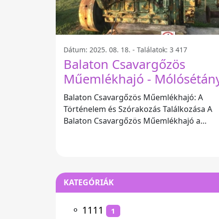
Dátum: 2025. 08. 18. - Találatok: 3 417
Balaton Csavargőzös
Műemlékhajó - Mólósétán
Balaton Csavargőzös Műemlékhajó: A
Történelem és Szórakozás Találkozása A
Balaton Csavargőzös Műemlékhajó a
gyönyörű Mólósétányon található, 863
KATEGÓRIÁK
⚬
1111
1