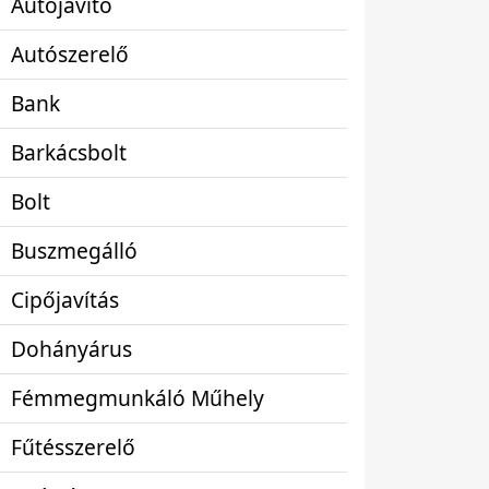
Autójavító
Autószerelő
Bank
Barkácsbolt
Bolt
Buszmegálló
Cipőjavítás
Dohányárus
Fémmegmunkáló Műhely
Fűtésszerelő