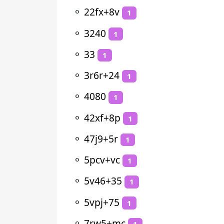
⚬
22fx+8v
1
⚬
3240
1
⚬
33
1
⚬
3r6r+24
1
⚬
4080
1
⚬
42xf+8p
1
⚬
47j9+5r
1
⚬
5pcv+vc
1
⚬
5v46+35
1
⚬
5vpj+75
1
⚬
7rw5+mc
1