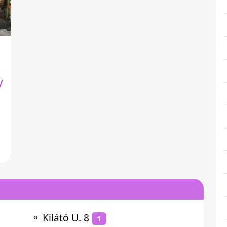
y
⚬
Kilátó U. 8
1