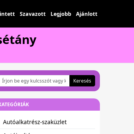
intett
Szavazott
Legjobb
Ajánlott
sétány
Keresés
KATEGÓRIÁK
Autóalkatrész-szaküzlet