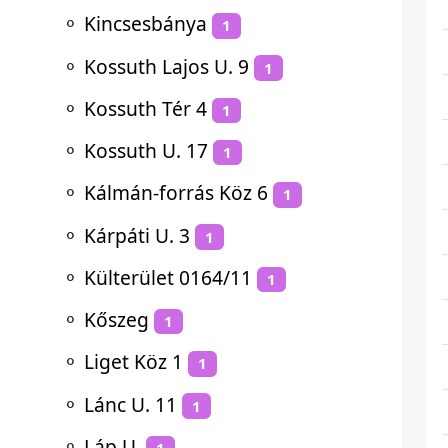
⚬
Kincsesbánya
1
⚬
Kossuth Lajos U. 9
1
⚬
Kossuth Tér 4
1
⚬
Kossuth U. 17
1
⚬
Kálmán-forrás Köz 6
1
⚬
Kárpáti U. 3
1
⚬
Külterület 0164/11
1
⚬
Kőszeg
1
⚬
Liget Köz 1
1
⚬
Lánc U. 11
1
⚬
Láp U.
1