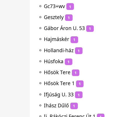
⚬
Gc73+wv
1
⚬
Gesztely
1
⚬
Gábor Áron U. 53
1
⚬
Hajmáskér
1
⚬
Hollandi-ház
1
⚬
Húsfoka
1
⚬
Hősök Tere
1
⚬
Hősök Tere 1
1
⚬
Ifjúság U. 33
1
⚬
Ihász Dűlő
1
⚬
Ii. Rákóczi Ferenc Út 1
1