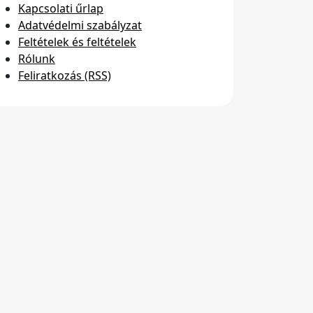
Kapcsolati űrlap
Adatvédelmi szabályzat
Feltételek és feltételek
Rólunk
Feliratkozás (RSS)