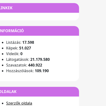
LINKEK
INFORMÁCIÓ
Listázás:
17.598
Képek:
51.027
Videók:
0
Látogatások:
21.179.580
Szavazatok:
440.922
Hozzászólások:
109.190
OLDALAK
Szerzők oldala