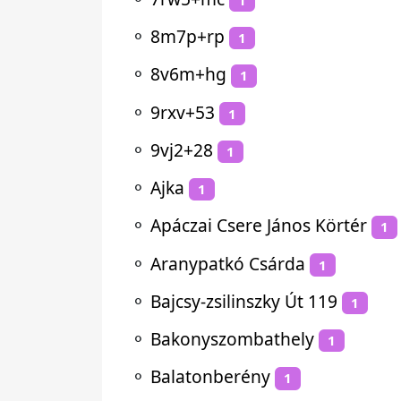
⚬
8m7p+rp
1
⚬
8v6m+hg
1
⚬
9rxv+53
1
⚬
9vj2+28
1
⚬
Ajka
1
⚬
Apáczai Csere János Körtér
1
⚬
Aranypatkó Csárda
1
⚬
Bajcsy-zsilinszky Út 119
1
⚬
Bakonyszombathely
1
⚬
Balatonberény
1