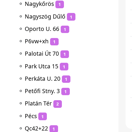
⚬
Nagykőrös
1
⚬
Nagyszög Dűlő
1
⚬
Oporto U. 66
1
⚬
P6vw+xh
1
⚬
Palotai Út 70
1
⚬
Park Utca 15
1
⚬
Perkáta U. 20
1
⚬
Petőfi Stny. 3
1
⚬
Platán Tér
2
⚬
Pécs
1
⚬
Qc42+22
1