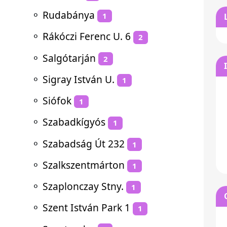
⚬
Rudabánya
1
⚬
Rákóczi Ferenc U. 6
2
⚬
Salgótarján
2
⚬
Sigray István U.
1
⚬
Siófok
1
⚬
Szabadkígyós
1
⚬
Szabadság Út 232
1
⚬
Szalkszentmárton
1
⚬
Szaplonczay Stny.
1
⚬
Szent István Park 1
1