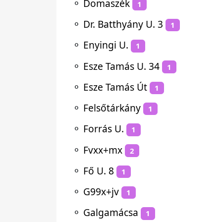
⚬
Domaszék
1
⚬
Dr. Batthyány U. 3
1
⚬
Enyingi U.
1
⚬
Esze Tamás U. 34
1
⚬
Esze Tamás Út
1
⚬
Felsőtárkány
1
⚬
Forrás U.
1
⚬
Fvxx+mx
2
⚬
Fő U. 8
1
⚬
G99x+jv
1
⚬
Galgamácsa
1