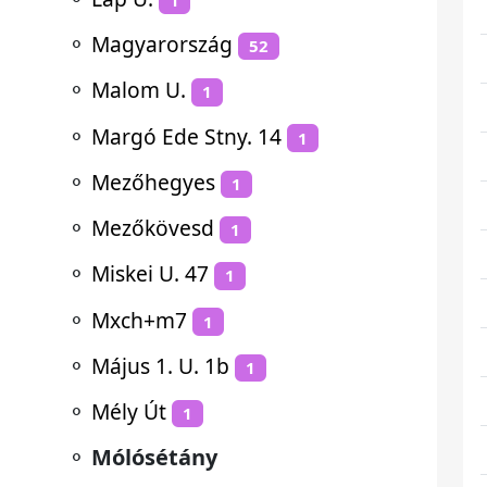
⚬
Magyarország
52
⚬
Malom U.
1
⚬
Margó Ede Stny. 14
1
⚬
Mezőhegyes
1
⚬
Mezőkövesd
1
⚬
Miskei U. 47
1
⚬
Mxch+m7
1
⚬
Május 1. U. 1b
1
⚬
Mély Út
1
⚬
Mólósétány