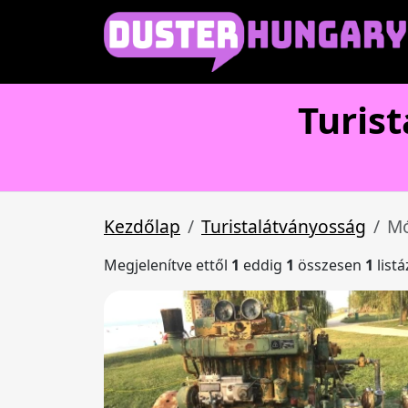
Turis
Kezdőlap
Turistalátványosság
Mó
Megjelenítve ettől
1
eddig
1
összesen
1
list