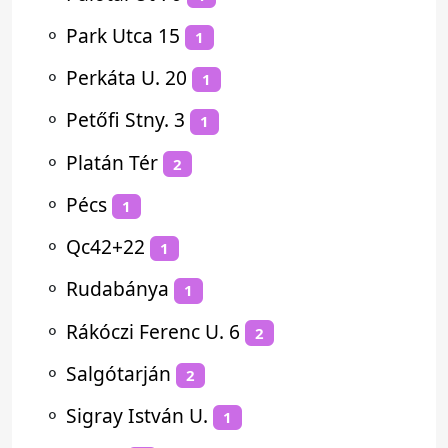
⚬
Park Utca 15
1
⚬
Perkáta U. 20
1
⚬
Petőfi Stny. 3
1
⚬
Platán Tér
2
⚬
Pécs
1
⚬
Qc42+22
1
⚬
Rudabánya
1
⚬
Rákóczi Ferenc U. 6
2
⚬
Salgótarján
2
⚬
Sigray István U.
1