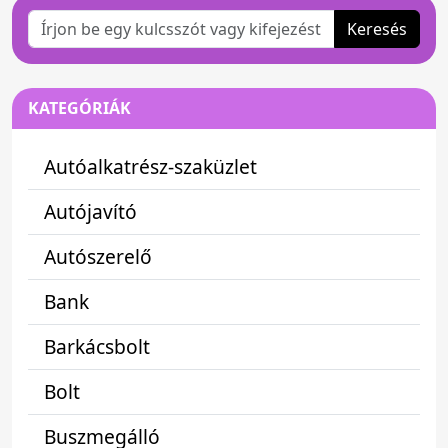
Keresés
KATEGÓRIÁK
Autóalkatrész-szaküzlet
Autójavító
Autószerelő
Bank
Barkácsbolt
Bolt
Buszmegálló