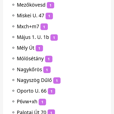
⚬
Mezőkövesd
1
⚬
Miskei U. 47
1
⚬
Mxch+m7
1
⚬
Május 1. U. 1b
1
⚬
Mély Út
1
⚬
Mólósétány
1
⚬
Nagykőrös
1
⚬
Nagyszög Dűlő
1
⚬
Oporto U. 66
1
⚬
P6vw+xh
1
⚬
Palotai Út 70
1