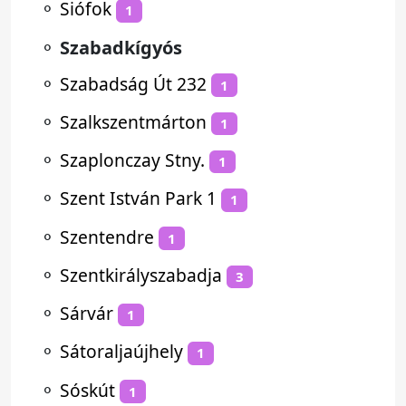
⚬
Siófok
1
⚬
Szabadkígyós
⚬
Szabadság Út 232
1
⚬
Szalkszentmárton
1
⚬
Szaplonczay Stny.
1
⚬
Szent István Park 1
1
⚬
Szentendre
1
⚬
Szentkirályszabadja
3
⚬
Sárvár
1
⚬
Sátoraljaújhely
1
⚬
Sóskút
1