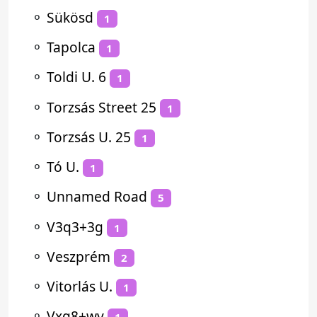
⚬
Sükösd
1
⚬
Tapolca
1
⚬
Toldi U. 6
1
⚬
Torzsás Street 25
1
⚬
Torzsás U. 25
1
⚬
Tó U.
1
⚬
Unnamed Road
5
⚬
V3q3+3g
1
⚬
Veszprém
2
⚬
Vitorlás U.
1
⚬
Vxg8+wv