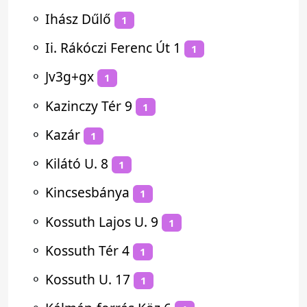
⚬
Ihász Dűlő
1
⚬
Ii. Rákóczi Ferenc Út 1
1
⚬
Jv3g+gx
1
⚬
Kazinczy Tér 9
1
⚬
Kazár
1
⚬
Kilátó U. 8
1
⚬
Kincsesbánya
1
⚬
Kossuth Lajos U. 9
1
⚬
Kossuth Tér 4
1
⚬
Kossuth U. 17
1