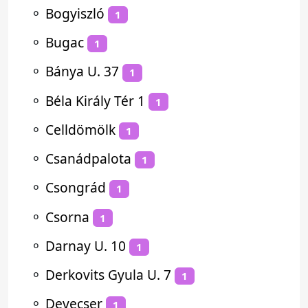
⚬
Bogyiszló
1
⚬
Bugac
1
⚬
Bánya U. 37
1
⚬
Béla Király Tér 1
1
⚬
Celldömölk
1
⚬
Csanádpalota
1
⚬
Csongrád
1
⚬
Csorna
1
⚬
Darnay U. 10
1
⚬
Derkovits Gyula U. 7
1
⚬
Devecser
1