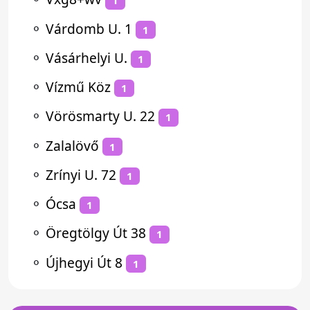
1
⚬
Várdomb U. 1
1
⚬
Vásárhelyi U.
1
⚬
Vízmű Köz
1
⚬
Vörösmarty U. 22
1
⚬
Zalalövő
1
⚬
Zrínyi U. 72
1
⚬
Ócsa
1
⚬
Öregtölgy Út 38
1
⚬
Újhegyi Út 8
1