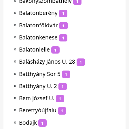
⚬
Bakonyszombathely
1
⚬
Balatonberény
1
⚬
Balatonföldvár
1
⚬
Balatonkenese
1
⚬
Balatonlelle
1
⚬
Balásházy János U. 28
1
⚬
Batthyány Sor 5
1
⚬
Batthyány U. 2
1
⚬
Bem József U.
1
⚬
Berettyóújfalu
1
⚬
Bodajk
1