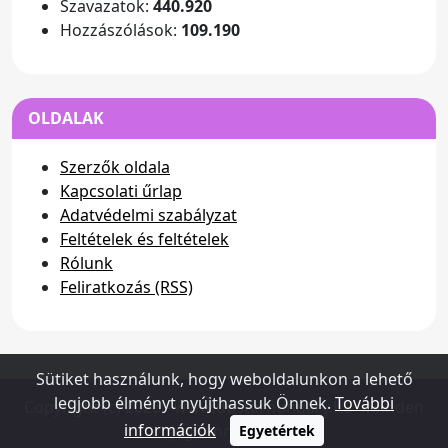
Szavazatok:
440.920
Hozzászólások:
109.190
OLDALAK
Szerzők oldala
Kapcsolati űrlap
Adatvédelmi szabályzat
Feltételek és feltételek
Rólunk
Feliratkozás (RSS)
Sütiket használunk, hogy weboldalunkon a lehető
legjobb élményt nyújthassuk Önnek.
További
Copyright (c) 2026 - www.dusterhungary.hu - Minden
információk
jog fenntartva
Egyetértek