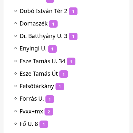
⚬
Dobó István Tér 2
1
⚬
Domaszék
1
⚬
Dr. Batthyány U. 3
1
⚬
Enyingi U.
1
⚬
Esze Tamás U. 34
1
⚬
Esze Tamás Út
1
⚬
Felsőtárkány
1
⚬
Forrás U.
1
⚬
Fvxx+mx
2
⚬
Fő U. 8
1