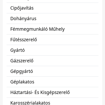
Cipőjavítás
Dohányárus
Fémmegmunkáló Műhely
Fűtésszerelő
Gyártó
Gázszerelő
Gépgyártó
Géplakatos
Háztartási- És Kisgépszerelő
Karosszérialakatos