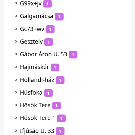
⚬
G99x+jv
1
⚬
Galgamácsa
1
⚬
Gc73+wv
1
⚬
Gesztely
1
⚬
Gábor Áron U. 53
1
⚬
Hajmáskér
1
⚬
Hollandi-ház
1
⚬
Húsfoka
1
⚬
Hősök Tere
1
⚬
Hősök Tere 1
1
⚬
Ifjúság U. 33
1