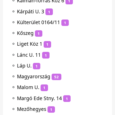
⚬
Kálmán-forrás Köz 6
1
⚬
Kárpáti U. 3
1
⚬
Külterület 0164/11
1
⚬
Kőszeg
1
⚬
Liget Köz 1
1
⚬
Lánc U. 11
1
⚬
Láp U.
1
⚬
Magyarország
52
⚬
Malom U.
1
⚬
Margó Ede Stny. 14
1
⚬
Mezőhegyes
1