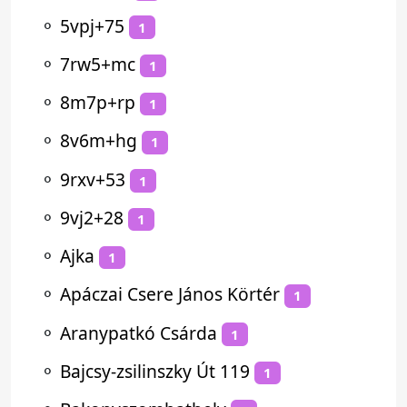
⚬
5vpj+75
1
⚬
7rw5+mc
1
⚬
8m7p+rp
1
⚬
8v6m+hg
1
⚬
9rxv+53
1
⚬
9vj2+28
1
⚬
Ajka
1
⚬
Apáczai Csere János Körtér
1
⚬
Aranypatkó Csárda
1
⚬
Bajcsy-zsilinszky Út 119
1