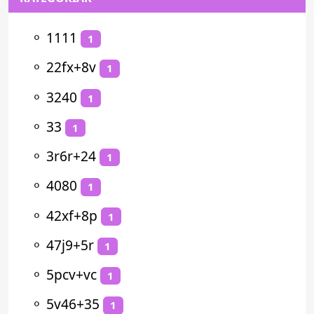
⚬
1111
1
⚬
22fx+8v
1
⚬
3240
1
⚬
33
1
⚬
3r6r+24
1
⚬
4080
1
⚬
42xf+8p
1
⚬
47j9+5r
1
⚬
5pcv+vc
1
⚬
5v46+35
1