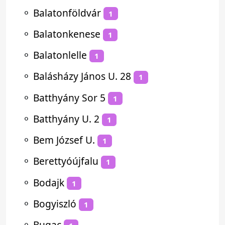
⚬
Balatonföldvár
1
⚬
Balatonkenese
1
⚬
Balatonlelle
1
⚬
Balásházy János U. 28
1
⚬
Batthyány Sor 5
1
⚬
Batthyány U. 2
1
⚬
Bem József U.
1
⚬
Berettyóújfalu
1
⚬
Bodajk
1
⚬
Bogyiszló
1
⚬
Bugac