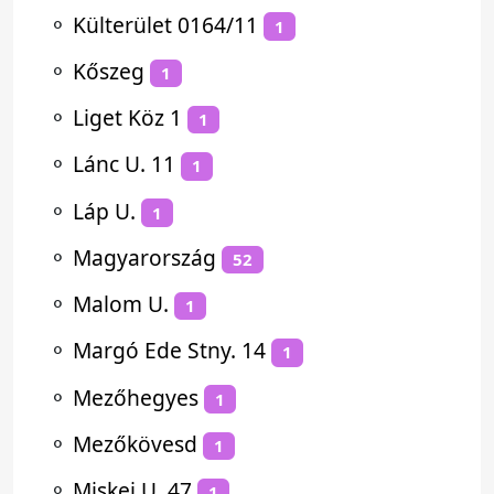
⚬
Külterület 0164/11
1
⚬
Kőszeg
1
⚬
Liget Köz 1
1
⚬
Lánc U. 11
1
⚬
Láp U.
1
⚬
Magyarország
52
⚬
Malom U.
1
⚬
Margó Ede Stny. 14
1
⚬
Mezőhegyes
1
⚬
Mezőkövesd
1
⚬
Miskei U. 47
1