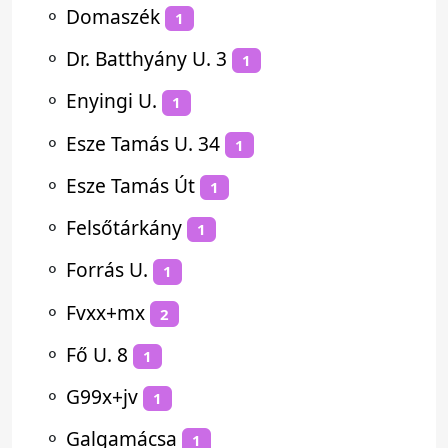
⚬
Domaszék
1
⚬
Dr. Batthyány U. 3
1
⚬
Enyingi U.
1
⚬
Esze Tamás U. 34
1
⚬
Esze Tamás Út
1
⚬
Felsőtárkány
1
⚬
Forrás U.
1
⚬
Fvxx+mx
2
⚬
Fő U. 8
1
⚬
G99x+jv
1
⚬
Galgamácsa
1