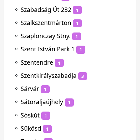
⚬
Szabadság Út 232
1
⚬
Szalkszentmárton
1
⚬
Szaplonczay Stny.
1
⚬
Szent István Park 1
1
⚬
Szentendre
1
⚬
Szentkirályszabadja
3
⚬
Sárvár
1
⚬
Sátoraljaújhely
1
⚬
Sóskút
1
⚬
Sükösd
1