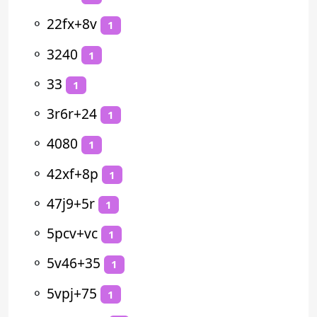
⚬
22fx+8v
1
⚬
3240
1
⚬
33
1
⚬
3r6r+24
1
⚬
4080
1
⚬
42xf+8p
1
⚬
47j9+5r
1
⚬
5pcv+vc
1
⚬
5v46+35
1
⚬
5vpj+75
1