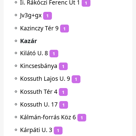
⚬
Ii. Rákóczi Ferenc Út 1
1
⚬
Jv3g+gx
1
⚬
Kazinczy Tér 9
1
⚬
Kazár
⚬
Kilátó U. 8
1
⚬
Kincsesbánya
1
⚬
Kossuth Lajos U. 9
1
⚬
Kossuth Tér 4
1
⚬
Kossuth U. 17
1
⚬
Kálmán-forrás Köz 6
1
⚬
Kárpáti U. 3
1