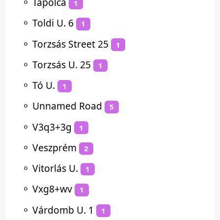
⚬
Tapolca
1
⚬
Toldi U. 6
1
⚬
Torzsás Street 25
1
⚬
Torzsás U. 25
1
⚬
Tó U.
1
⚬
Unnamed Road
5
⚬
V3q3+3g
1
⚬
Veszprém
2
⚬
Vitorlás U.
1
⚬
Vxg8+wv
1
⚬
Várdomb U. 1
1