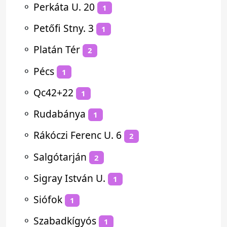
⚬
Perkáta U. 20
1
⚬
Petőfi Stny. 3
1
⚬
Platán Tér
2
⚬
Pécs
1
⚬
Qc42+22
1
⚬
Rudabánya
1
⚬
Rákóczi Ferenc U. 6
2
⚬
Salgótarján
2
⚬
Sigray István U.
1
⚬
Siófok
1
⚬
Szabadkígyós
1