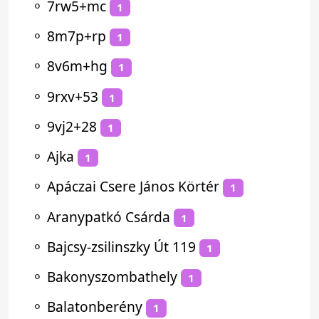
⚬
7rw5+mc
1
⚬
8m7p+rp
1
⚬
8v6m+hg
1
⚬
9rxv+53
1
⚬
9vj2+28
1
⚬
Ajka
1
⚬
Apáczai Csere János Körtér
1
⚬
Aranypatkó Csárda
1
⚬
Bajcsy-zsilinszky Út 119
1
⚬
Bakonyszombathely
1
⚬
Balatonberény
1