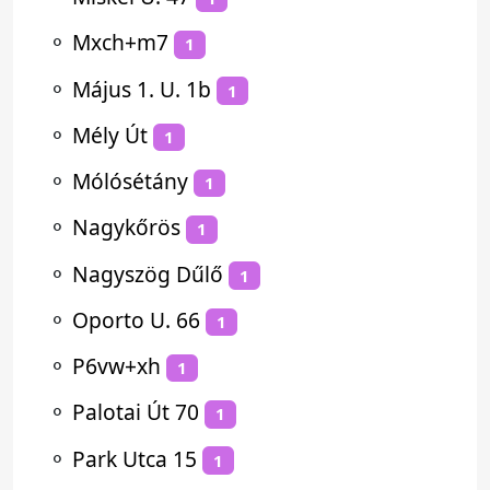
⚬
Mxch+m7
1
⚬
Május 1. U. 1b
1
⚬
Mély Út
1
⚬
Mólósétány
1
⚬
Nagykőrös
1
⚬
Nagyszög Dűlő
1
⚬
Oporto U. 66
1
⚬
P6vw+xh
1
⚬
Palotai Út 70
1
⚬
Park Utca 15
1