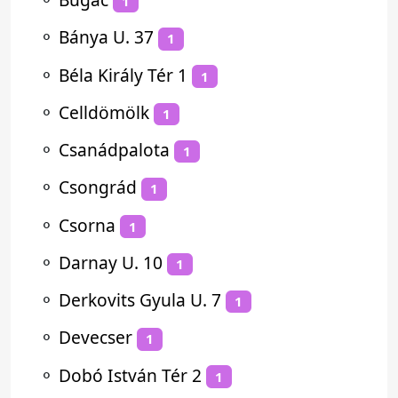
1
⚬
Bánya U. 37
1
⚬
Béla Király Tér 1
1
⚬
Celldömölk
1
⚬
Csanádpalota
1
⚬
Csongrád
1
⚬
Csorna
1
⚬
Darnay U. 10
1
⚬
Derkovits Gyula U. 7
1
⚬
Devecser
1
⚬
Dobó István Tér 2
1