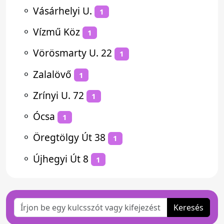
⚬
Vásárhelyi U.
1
⚬
Vízmű Köz
1
⚬
Vörösmarty U. 22
1
⚬
Zalalövő
1
⚬
Zrínyi U. 72
1
⚬
Ócsa
1
⚬
Öregtölgy Út 38
1
⚬
Újhegyi Út 8
1
Keresés