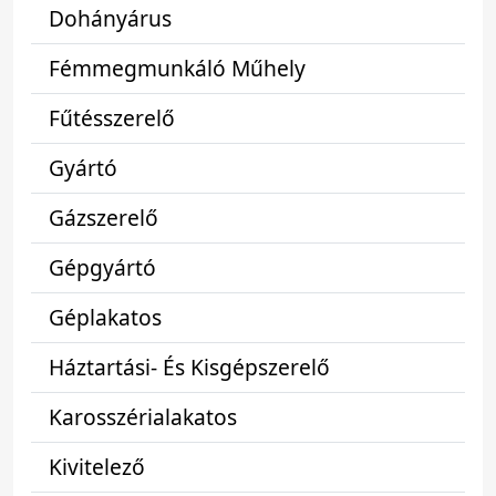
Dohányárus
Fémmegmunkáló Műhely
Fűtésszerelő
Gyártó
Gázszerelő
Gépgyártó
Géplakatos
Háztartási- És Kisgépszerelő
Karosszérialakatos
Kivitelező