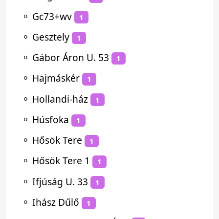
⚬
Gc73+wv
1
⚬
Gesztely
1
⚬
Gábor Áron U. 53
1
⚬
Hajmáskér
1
⚬
Hollandi-ház
1
⚬
Húsfoka
1
⚬
Hősök Tere
1
⚬
Hősök Tere 1
1
⚬
Ifjúság U. 33
1
⚬
Ihász Dűlő
1