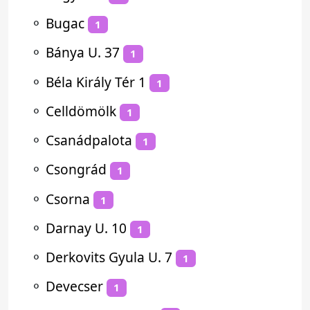
⚬
Bugac
1
⚬
Bánya U. 37
1
⚬
Béla Király Tér 1
1
⚬
Celldömölk
1
⚬
Csanádpalota
1
⚬
Csongrád
1
⚬
Csorna
1
⚬
Darnay U. 10
1
⚬
Derkovits Gyula U. 7
1
⚬
Devecser
1