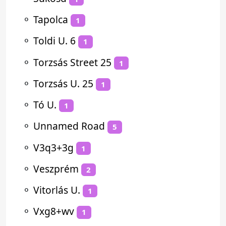
⚬
Tapolca
1
⚬
Toldi U. 6
1
⚬
Torzsás Street 25
1
⚬
Torzsás U. 25
1
⚬
Tó U.
1
⚬
Unnamed Road
5
⚬
V3q3+3g
1
⚬
Veszprém
2
⚬
Vitorlás U.
1
⚬
Vxg8+wv
1