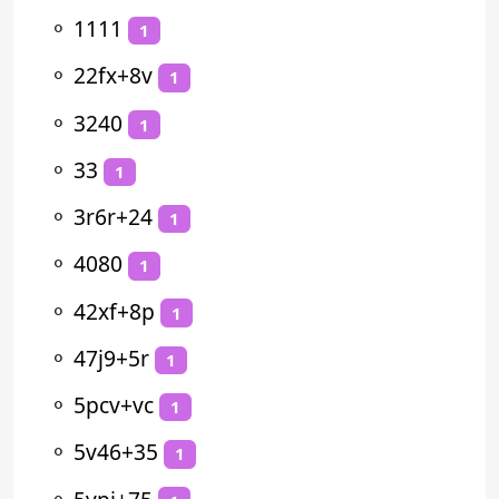
⚬
1111
1
⚬
22fx+8v
1
⚬
3240
1
⚬
33
1
⚬
3r6r+24
1
⚬
4080
1
⚬
42xf+8p
1
⚬
47j9+5r
1
⚬
5pcv+vc
1
⚬
5v46+35
1