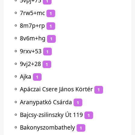
⚬
5vpj+75
1
⚬
7rw5+mc
1
⚬
8m7p+rp
1
⚬
8v6m+hg
1
⚬
9rxv+53
1
⚬
9vj2+28
1
⚬
Ajka
1
⚬
Apáczai Csere János Körtér
1
⚬
Aranypatkó Csárda
1
⚬
Bajcsy-zsilinszky Út 119
1
⚬
Bakonyszombathely
1