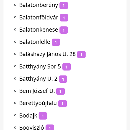
⚬
Balatonberény
1
⚬
Balatonföldvár
1
⚬
Balatonkenese
1
⚬
Balatonlelle
1
⚬
Balásházy János U. 28
1
⚬
Batthyány Sor 5
1
⚬
Batthyány U. 2
1
⚬
Bem József U.
1
⚬
Berettyóújfalu
1
⚬
Bodajk
1
⚬
Bogyiszló
1