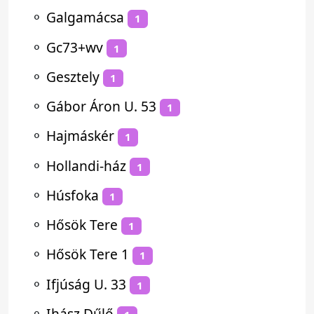
⚬
Galgamácsa
1
⚬
Gc73+wv
1
⚬
Gesztely
1
⚬
Gábor Áron U. 53
1
⚬
Hajmáskér
1
⚬
Hollandi-ház
1
⚬
Húsfoka
1
⚬
Hősök Tere
1
⚬
Hősök Tere 1
1
⚬
Ifjúság U. 33
1
⚬
Ihász Dűlő