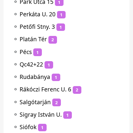
⚬
Park Utca 15
1
⚬
Perkáta U. 20
1
⚬
Petőfi Stny. 3
1
⚬
Platán Tér
2
⚬
Pécs
1
⚬
Qc42+22
1
⚬
Rudabánya
1
⚬
Rákóczi Ferenc U. 6
2
⚬
Salgótarján
2
⚬
Sigray István U.
1
⚬
Siófok
1