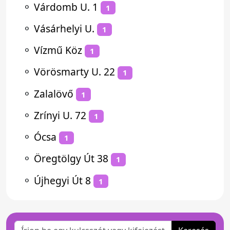
⚬
Várdomb U. 1
1
⚬
Vásárhelyi U.
1
⚬
Vízmű Köz
1
⚬
Vörösmarty U. 22
1
⚬
Zalalövő
1
⚬
Zrínyi U. 72
1
⚬
Ócsa
1
⚬
Öregtölgy Út 38
1
⚬
Újhegyi Út 8
1