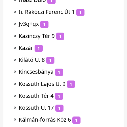
1
⚬
Ii. Rákóczi Ferenc Út 1
1
⚬
Jv3g+gx
1
⚬
Kazinczy Tér 9
1
⚬
Kazár
1
⚬
Kilátó U. 8
1
⚬
Kincsesbánya
1
⚬
Kossuth Lajos U. 9
1
⚬
Kossuth Tér 4
1
⚬
Kossuth U. 17
1
⚬
Kálmán-forrás Köz 6
1