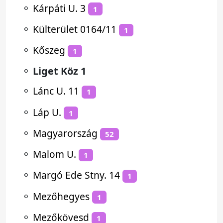
⚬
Kárpáti U. 3
1
⚬
Külterület 0164/11
1
⚬
Kőszeg
1
⚬
Liget Köz 1
⚬
Lánc U. 11
1
⚬
Láp U.
1
⚬
Magyarország
52
⚬
Malom U.
1
⚬
Margó Ede Stny. 14
1
⚬
Mezőhegyes
1
⚬
Mezőkövesd
1