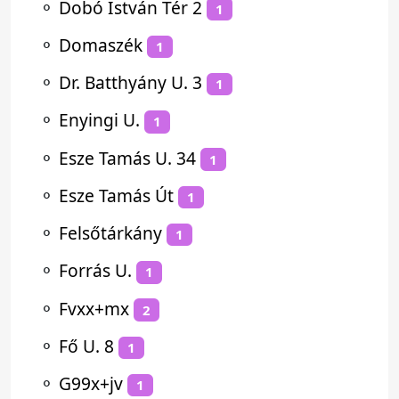
⚬
Dobó István Tér 2
1
⚬
Domaszék
1
⚬
Dr. Batthyány U. 3
1
⚬
Enyingi U.
1
⚬
Esze Tamás U. 34
1
⚬
Esze Tamás Út
1
⚬
Felsőtárkány
1
⚬
Forrás U.
1
⚬
Fvxx+mx
2
⚬
Fő U. 8
1
⚬
G99x+jv
1