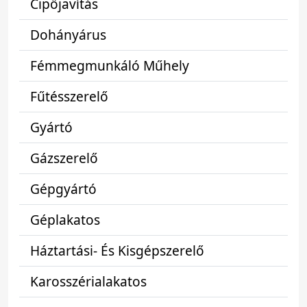
Cipőjavítás
Dohányárus
Fémmegmunkáló Műhely
Fűtésszerelő
Gyártó
Gázszerelő
Gépgyártó
Géplakatos
Háztartási- És Kisgépszerelő
Karosszérialakatos