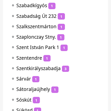
⚬
Szabadkígyós
1
⚬
Szabadság Út 232
1
⚬
Szalkszentmárton
1
⚬
Szaplonczay Stny.
1
⚬
Szent István Park 1
1
⚬
Szentendre
1
⚬
Szentkirályszabadja
3
⚬
Sárvár
1
⚬
Sátoraljaújhely
1
⚬
Sóskút
1
⚬
Sükösd
1