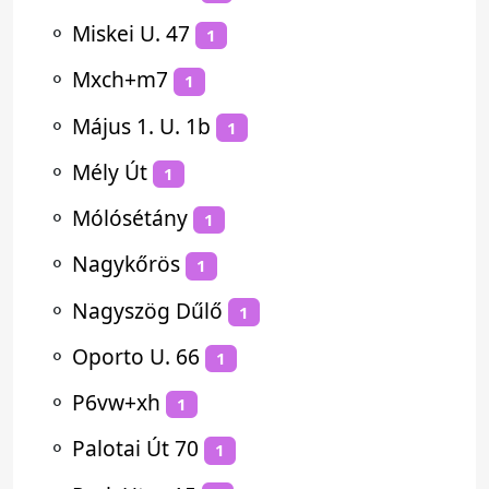
⚬
Miskei U. 47
1
⚬
Mxch+m7
1
⚬
Május 1. U. 1b
1
⚬
Mély Út
1
⚬
Mólósétány
1
⚬
Nagykőrös
1
⚬
Nagyszög Dűlő
1
⚬
Oporto U. 66
1
⚬
P6vw+xh
1
⚬
Palotai Út 70
1