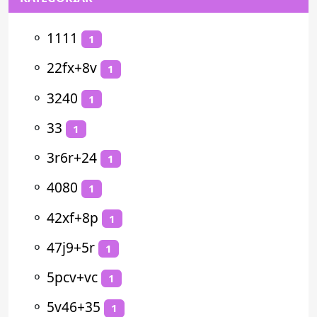
⚬
1111
1
⚬
22fx+8v
1
⚬
3240
1
⚬
33
1
⚬
3r6r+24
1
⚬
4080
1
⚬
42xf+8p
1
⚬
47j9+5r
1
⚬
5pcv+vc
1
⚬
5v46+35
1