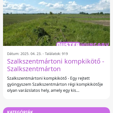
Dátum: 2025. 04. 23. - Találatok: 919
Szalkszentmártoni kompkikötő -
Szalkszentmárton
Szalkszentmártoni kompkikötő - Egy rejtett
gyöngyszem Szalkszentmárton régi kompkikötője
olyan varázslatos hely, amely egy kis
kikapcsolódásra vágyó látogató
KATEGÓRIÁK