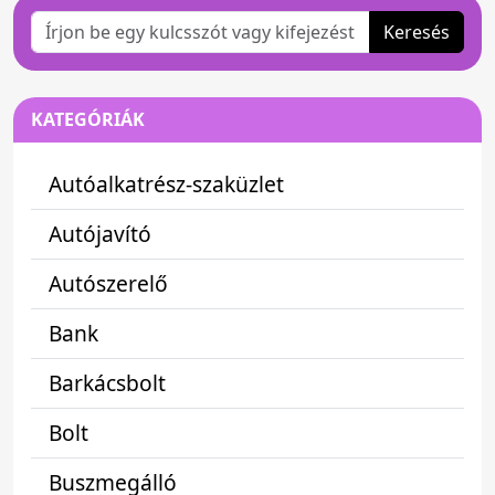
Keresés
KATEGÓRIÁK
Autóalkatrész-szaküzlet
Autójavító
Autószerelő
Bank
Barkácsbolt
Bolt
Buszmegálló