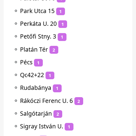
⚬
Park Utca 15
1
⚬
Perkáta U. 20
1
⚬
Petőfi Stny. 3
1
⚬
Platán Tér
2
⚬
Pécs
1
⚬
Qc42+22
1
⚬
Rudabánya
1
⚬
Rákóczi Ferenc U. 6
2
⚬
Salgótarján
2
⚬
Sigray István U.
1