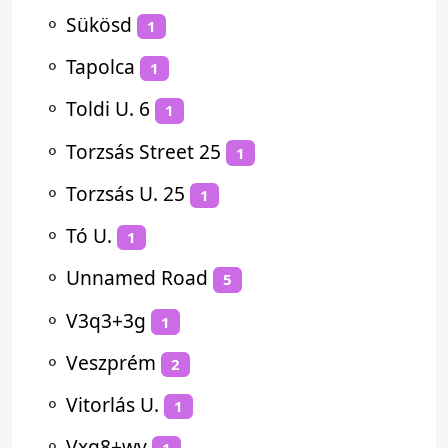
⚬
Sükösd
1
⚬
Tapolca
1
⚬
Toldi U. 6
1
⚬
Torzsás Street 25
1
⚬
Torzsás U. 25
1
⚬
Tó U.
1
⚬
Unnamed Road
5
⚬
V3q3+3g
1
⚬
Veszprém
2
⚬
Vitorlás U.
1
⚬
Vxg8+wv