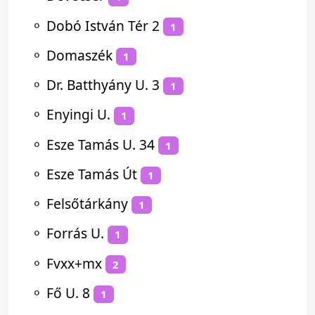
⚬
Dobó István Tér 2
1
⚬
Domaszék
1
⚬
Dr. Batthyány U. 3
1
⚬
Enyingi U.
1
⚬
Esze Tamás U. 34
1
⚬
Esze Tamás Út
1
⚬
Felsőtárkány
1
⚬
Forrás U.
1
⚬
Fvxx+mx
2
⚬
Fő U. 8
1