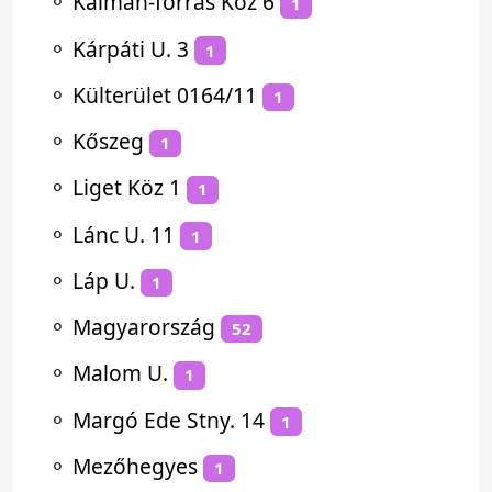
⚬
Kálmán-forrás Köz 6
1
⚬
Kárpáti U. 3
1
⚬
Külterület 0164/11
1
⚬
Kőszeg
1
⚬
Liget Köz 1
1
⚬
Lánc U. 11
1
⚬
Láp U.
1
⚬
Magyarország
52
⚬
Malom U.
1
⚬
Margó Ede Stny. 14
1
⚬
Mezőhegyes
1