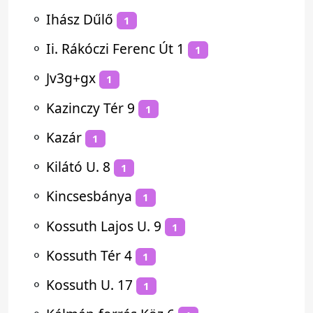
⚬
Ihász Dűlő
1
⚬
Ii. Rákóczi Ferenc Út 1
1
⚬
Jv3g+gx
1
⚬
Kazinczy Tér 9
1
⚬
Kazár
1
⚬
Kilátó U. 8
1
⚬
Kincsesbánya
1
⚬
Kossuth Lajos U. 9
1
⚬
Kossuth Tér 4
1
⚬
Kossuth U. 17
1