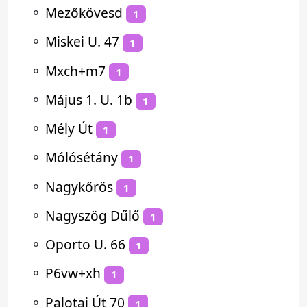
⚬
Mezőkövesd
1
⚬
Miskei U. 47
1
⚬
Mxch+m7
1
⚬
Május 1. U. 1b
1
⚬
Mély Út
1
⚬
Mólósétány
1
⚬
Nagykőrös
1
⚬
Nagyszög Dűlő
1
⚬
Oporto U. 66
1
⚬
P6vw+xh
1
⚬
Palotai Út 70
1