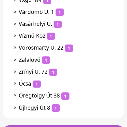
1
⚬
Várdomb U. 1
1
⚬
Vásárhelyi U.
1
⚬
Vízmű Köz
1
⚬
Vörösmarty U. 22
1
⚬
Zalalövő
1
⚬
Zrínyi U. 72
1
⚬
Ócsa
1
⚬
Öregtölgy Út 38
1
⚬
Újhegyi Út 8
1