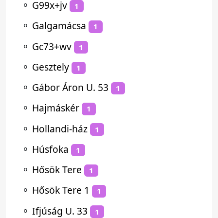
⚬
G99x+jv
1
⚬
Galgamácsa
1
⚬
Gc73+wv
1
⚬
Gesztely
1
⚬
Gábor Áron U. 53
1
⚬
Hajmáskér
1
⚬
Hollandi-ház
1
⚬
Húsfoka
1
⚬
Hősök Tere
1
⚬
Hősök Tere 1
1
⚬
Ifjúság U. 33
1