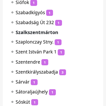
⚬
Siófok
1
⚬
Szabadkígyós
1
⚬
Szabadság Út 232
1
⚬
Szalkszentmárton
⚬
Szaplonczay Stny.
1
⚬
Szent István Park 1
1
⚬
Szentendre
1
⚬
Szentkirályszabadja
3
⚬
Sárvár
1
⚬
Sátoraljaújhely
1
⚬
Sóskút
1