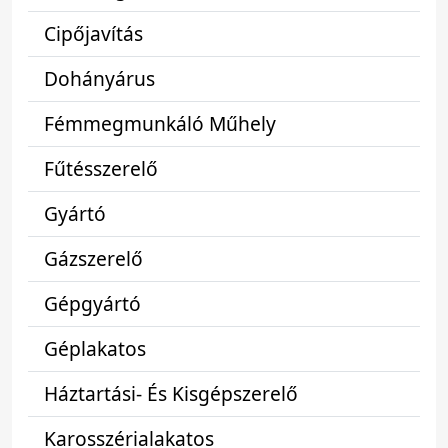
Cipőjavítás
Dohányárus
Fémmegmunkáló Műhely
Fűtésszerelő
Gyártó
Gázszerelő
Gépgyártó
Géplakatos
Háztartási- És Kisgépszerelő
Karosszérialakatos