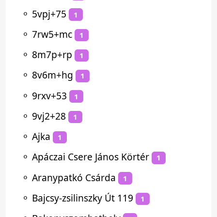
⚬
5vpj+75
1
⚬
7rw5+mc
1
⚬
8m7p+rp
1
⚬
8v6m+hg
1
⚬
9rxv+53
1
⚬
9vj2+28
1
⚬
Ajka
1
⚬
Apáczai Csere János Körtér
1
⚬
Aranypatkó Csárda
1
⚬
Bajcsy-zsilinszky Út 119
1