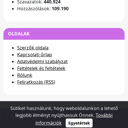
Szavazatok:
440.924
Hozzászólások:
109.190
OLDALAK
Szerzők oldala
Kapcsolati űrlap
Adatvédelmi szabályzat
Feltételek és feltételek
Rólunk
Feliratkozás (RSS)
Sütiket használunk, hogy weboldalunkon a lehető
legjobb élményt nyújthassuk Önnek.
További
Copyright (c) 2026 - www.dusterhungary.hu - Minden
információk
jog fenntartva
Egyetértek