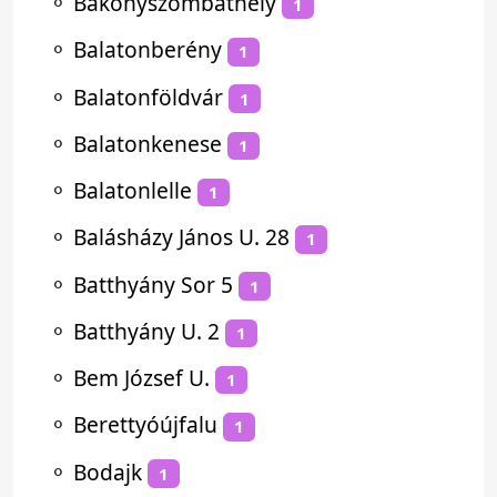
⚬
Bakonyszombathely
1
⚬
Balatonberény
1
⚬
Balatonföldvár
1
⚬
Balatonkenese
1
⚬
Balatonlelle
1
⚬
Balásházy János U. 28
1
⚬
Batthyány Sor 5
1
⚬
Batthyány U. 2
1
⚬
Bem József U.
1
⚬
Berettyóújfalu
1
⚬
Bodajk
1