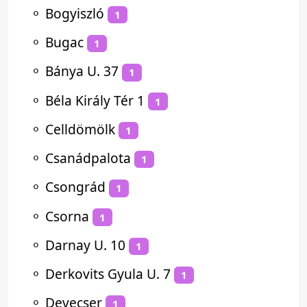
⚬
Bogyiszló
1
⚬
Bugac
1
⚬
Bánya U. 37
1
⚬
Béla Király Tér 1
1
⚬
Celldömölk
1
⚬
Csanádpalota
1
⚬
Csongrád
1
⚬
Csorna
1
⚬
Darnay U. 10
1
⚬
Derkovits Gyula U. 7
1
⚬
Devecser
1