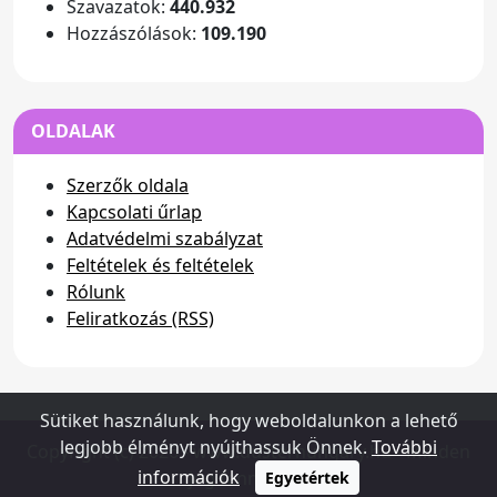
Szavazatok:
440.932
Hozzászólások:
109.190
OLDALAK
Szerzők oldala
Kapcsolati űrlap
Adatvédelmi szabályzat
Feltételek és feltételek
Rólunk
Feliratkozás (RSS)
Sütiket használunk, hogy weboldalunkon a lehető
legjobb élményt nyújthassuk Önnek.
További
Copyright (c) 2026 - www.dusterhungary.hu - Minden
információk
jog fenntartva
Egyetértek