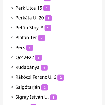
⚬
Park Utca 15
1
⚬
Perkáta U. 20
1
⚬
Petőfi Stny. 3
1
⚬
Platán Tér
2
⚬
Pécs
1
⚬
Qc42+22
1
⚬
Rudabánya
1
⚬
Rákóczi Ferenc U. 6
2
⚬
Salgótarján
2
⚬
Sigray István U.
1