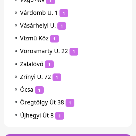
1
⚬
Várdomb U. 1
1
⚬
Vásárhelyi U.
1
⚬
Vízmű Köz
1
⚬
Vörösmarty U. 22
1
⚬
Zalalövő
1
⚬
Zrínyi U. 72
1
⚬
Ócsa
1
⚬
Öregtölgy Út 38
1
⚬
Újhegyi Út 8
1