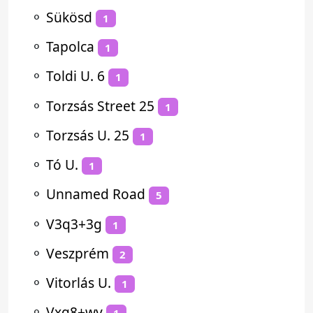
⚬
Sükösd
1
⚬
Tapolca
1
⚬
Toldi U. 6
1
⚬
Torzsás Street 25
1
⚬
Torzsás U. 25
1
⚬
Tó U.
1
⚬
Unnamed Road
5
⚬
V3q3+3g
1
⚬
Veszprém
2
⚬
Vitorlás U.
1
⚬
Vxg8+wv