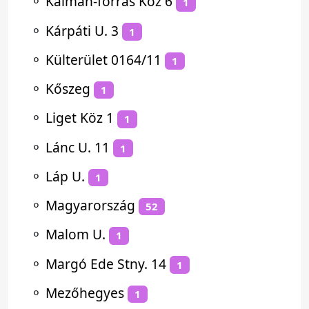
⚬
Kálmán-forrás Köz 6
1
⚬
Kárpáti U. 3
1
⚬
Külterület 0164/11
1
⚬
Kőszeg
1
⚬
Liget Köz 1
1
⚬
Lánc U. 11
1
⚬
Láp U.
1
⚬
Magyarország
52
⚬
Malom U.
1
⚬
Margó Ede Stny. 14
1
⚬
Mezőhegyes
1