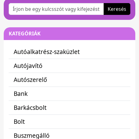
Keresés
KATEGÓRIÁK
Autóalkatrész-szaküzlet
Autójavító
Autószerelő
Bank
Barkácsbolt
Bolt
Buszmegálló