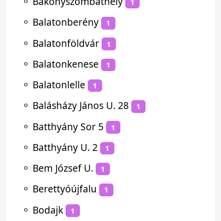
⚬
Bakonyszombathely
1
⚬
Balatonberény
1
⚬
Balatonföldvár
1
⚬
Balatonkenese
1
⚬
Balatonlelle
1
⚬
Balásházy János U. 28
1
⚬
Batthyány Sor 5
1
⚬
Batthyány U. 2
1
⚬
Bem József U.
1
⚬
Berettyóújfalu
1
⚬
Bodajk
1