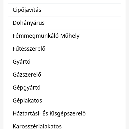
Cipőjavítás
Dohányárus
Fémmegmunkáló Műhely
Fűtésszerelő
Gyártó
Gázszerelő
Gépgyártó
Géplakatos
Háztartási- És Kisgépszerelő
Karosszérialakatos