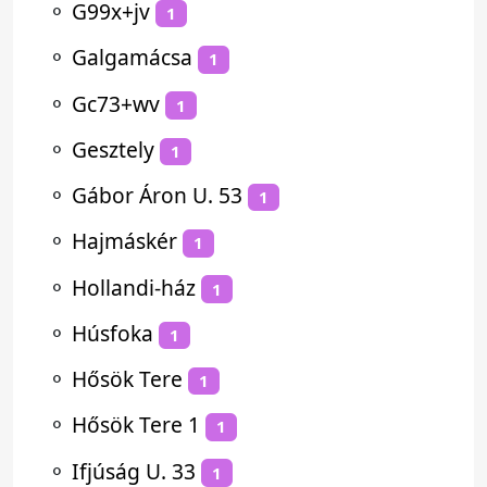
⚬
G99x+jv
1
⚬
Galgamácsa
1
⚬
Gc73+wv
1
⚬
Gesztely
1
⚬
Gábor Áron U. 53
1
⚬
Hajmáskér
1
⚬
Hollandi-ház
1
⚬
Húsfoka
1
⚬
Hősök Tere
1
⚬
Hősök Tere 1
1
⚬
Ifjúság U. 33
1