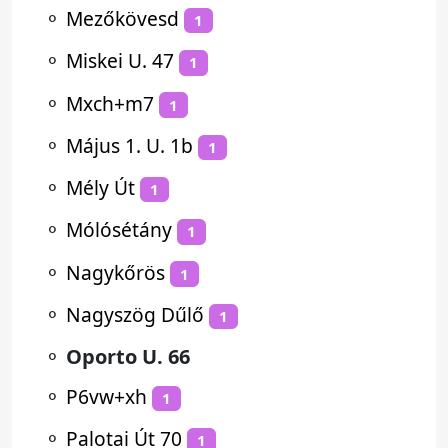
⚬
Mezőkövesd
1
⚬
Miskei U. 47
1
⚬
Mxch+m7
1
⚬
Május 1. U. 1b
1
⚬
Mély Út
1
⚬
Mólósétány
1
⚬
Nagykőrös
1
⚬
Nagyszög Dűlő
1
⚬
Oporto U. 66
⚬
P6vw+xh
1
⚬
Palotai Út 70
1