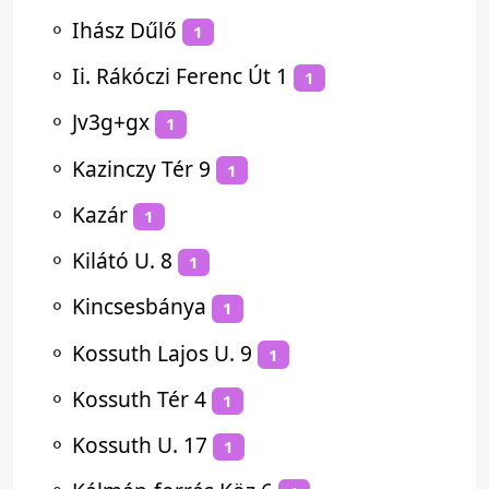
⚬
Ihász Dűlő
1
⚬
Ii. Rákóczi Ferenc Út 1
1
⚬
Jv3g+gx
1
⚬
Kazinczy Tér 9
1
⚬
Kazár
1
⚬
Kilátó U. 8
1
⚬
Kincsesbánya
1
⚬
Kossuth Lajos U. 9
1
⚬
Kossuth Tér 4
1
⚬
Kossuth U. 17
1