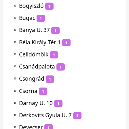
⚬
Bogyiszló
1
⚬
Bugac
1
⚬
Bánya U. 37
1
⚬
Béla Király Tér 1
1
⚬
Celldömölk
1
⚬
Csanádpalota
1
⚬
Csongrád
1
⚬
Csorna
1
⚬
Darnay U. 10
1
⚬
Derkovits Gyula U. 7
1
⚬
Devecser
1