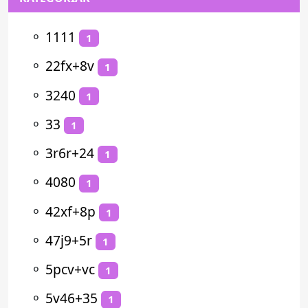
⚬
1111
1
⚬
22fx+8v
1
⚬
3240
1
⚬
33
1
⚬
3r6r+24
1
⚬
4080
1
⚬
42xf+8p
1
⚬
47j9+5r
1
⚬
5pcv+vc
1
⚬
5v46+35
1