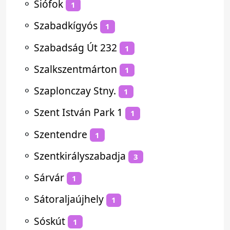
⚬
Siófok
1
⚬
Szabadkígyós
1
⚬
Szabadság Út 232
1
⚬
Szalkszentmárton
1
⚬
Szaplonczay Stny.
1
⚬
Szent István Park 1
1
⚬
Szentendre
1
⚬
Szentkirályszabadja
3
⚬
Sárvár
1
⚬
Sátoraljaújhely
1
⚬
Sóskút
1