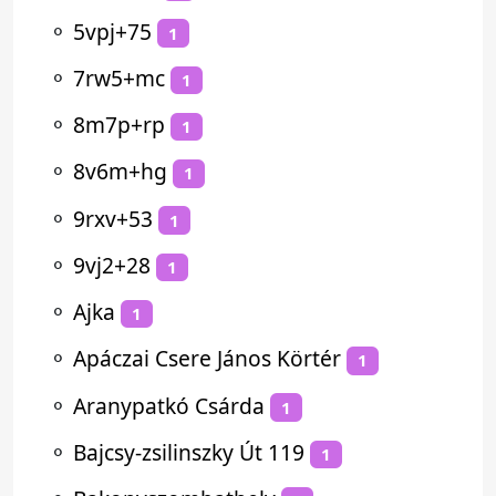
⚬
5vpj+75
1
⚬
7rw5+mc
1
⚬
8m7p+rp
1
⚬
8v6m+hg
1
⚬
9rxv+53
1
⚬
9vj2+28
1
⚬
Ajka
1
⚬
Apáczai Csere János Körtér
1
⚬
Aranypatkó Csárda
1
⚬
Bajcsy-zsilinszky Út 119
1