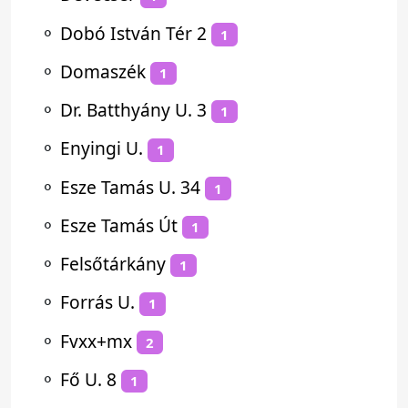
⚬
Dobó István Tér 2
1
⚬
Domaszék
1
⚬
Dr. Batthyány U. 3
1
⚬
Enyingi U.
1
⚬
Esze Tamás U. 34
1
⚬
Esze Tamás Út
1
⚬
Felsőtárkány
1
⚬
Forrás U.
1
⚬
Fvxx+mx
2
⚬
Fő U. 8
1