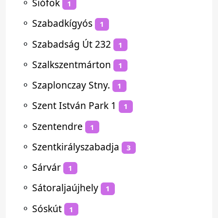
⚬
Siófok
1
⚬
Szabadkígyós
1
⚬
Szabadság Út 232
1
⚬
Szalkszentmárton
1
⚬
Szaplonczay Stny.
1
⚬
Szent István Park 1
1
⚬
Szentendre
1
⚬
Szentkirályszabadja
3
⚬
Sárvár
1
⚬
Sátoraljaújhely
1
⚬
Sóskút
1