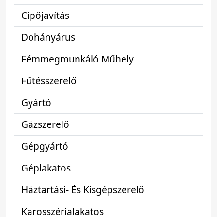
Cipőjavítás
Dohányárus
Fémmegmunkáló Műhely
Fűtésszerelő
Gyártó
Gázszerelő
Gépgyártó
Géplakatos
Háztartási- És Kisgépszerelő
Karosszérialakatos