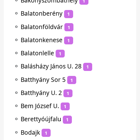
⚬
Bakonyszombathely
1
⚬
Balatonberény
1
⚬
Balatonföldvár
1
⚬
Balatonkenese
1
⚬
Balatonlelle
1
⚬
Balásházy János U. 28
1
⚬
Batthyány Sor 5
1
⚬
Batthyány U. 2
1
⚬
Bem József U.
1
⚬
Berettyóújfalu
1
⚬
Bodajk
1