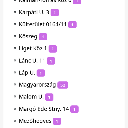
1
⚬
Kárpáti U. 3
1
⚬
Külterület 0164/11
1
⚬
Kőszeg
1
⚬
Liget Köz 1
1
⚬
Lánc U. 11
1
⚬
Láp U.
1
⚬
Magyarország
52
⚬
Malom U.
1
⚬
Margó Ede Stny. 14
1
⚬
Mezőhegyes
1