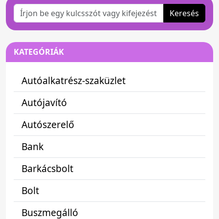
Keresés
KATEGÓRIÁK
Autóalkatrész-szaküzlet
Autójavító
Autószerelő
Bank
Barkácsbolt
Bolt
Buszmegálló