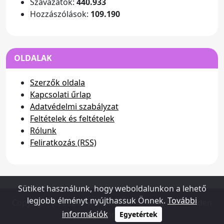
Szavazatok:
440.933
Hozzászólások:
109.190
OLDALAK
Szerzők oldala
Kapcsolati űrlap
Adatvédelmi szabályzat
Feltételek és feltételek
Rólunk
Feliratkozás (RSS)
Sütiket használunk, hogy weboldalunkon a lehető
legjobb élményt nyújthassuk Önnek.
További
Copyright (c) 2026 - www.dusterhungary.hu - Minden
információk
jog fenntartva
Egyetértek