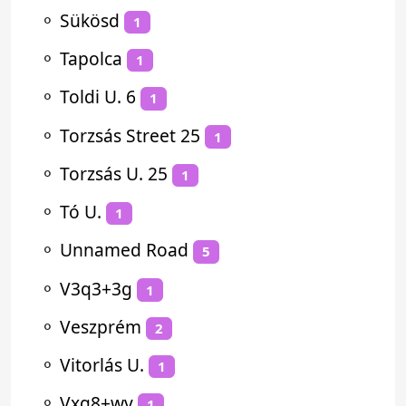
⚬
Sükösd
1
⚬
Tapolca
1
⚬
Toldi U. 6
1
⚬
Torzsás Street 25
1
⚬
Torzsás U. 25
1
⚬
Tó U.
1
⚬
Unnamed Road
5
⚬
V3q3+3g
1
⚬
Veszprém
2
⚬
Vitorlás U.
1
⚬
Vxg8+wv
1