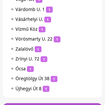
⚬
Várdomb U. 1
1
⚬
Vásárhelyi U.
1
⚬
Vízmű Köz
1
⚬
Vörösmarty U. 22
1
⚬
Zalalövő
1
⚬
Zrínyi U. 72
1
⚬
Ócsa
1
⚬
Öregtölgy Út 38
1
⚬
Újhegyi Út 8
1