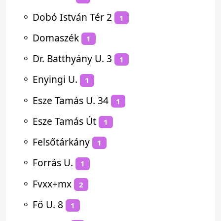
⚬
Dobó István Tér 2
1
⚬
Domaszék
1
⚬
Dr. Batthyány U. 3
1
⚬
Enyingi U.
1
⚬
Esze Tamás U. 34
1
⚬
Esze Tamás Út
1
⚬
Felsőtárkány
1
⚬
Forrás U.
1
⚬
Fvxx+mx
2
⚬
Fő U. 8
1