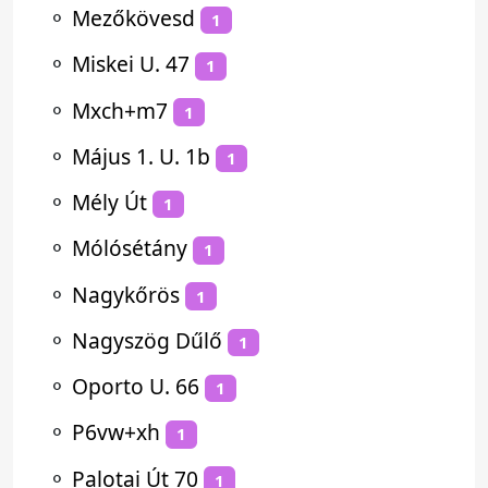
⚬
Mezőkövesd
1
⚬
Miskei U. 47
1
⚬
Mxch+m7
1
⚬
Május 1. U. 1b
1
⚬
Mély Út
1
⚬
Mólósétány
1
⚬
Nagykőrös
1
⚬
Nagyszög Dűlő
1
⚬
Oporto U. 66
1
⚬
P6vw+xh
1
⚬
Palotai Út 70
1