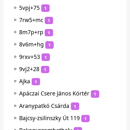
⚬
5vpj+75
1
⚬
7rw5+mc
1
⚬
8m7p+rp
1
⚬
8v6m+hg
1
⚬
9rxv+53
1
⚬
9vj2+28
1
⚬
Ajka
1
⚬
Apáczai Csere János Körtér
1
⚬
Aranypatkó Csárda
1
⚬
Bajcsy-zsilinszky Út 119
1