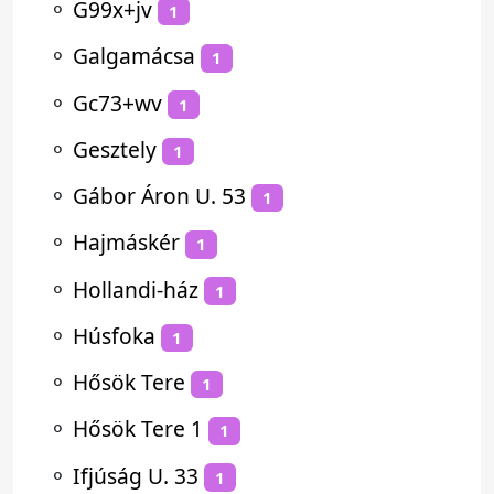
⚬
G99x+jv
1
⚬
Galgamácsa
1
⚬
Gc73+wv
1
⚬
Gesztely
1
⚬
Gábor Áron U. 53
1
⚬
Hajmáskér
1
⚬
Hollandi-ház
1
⚬
Húsfoka
1
⚬
Hősök Tere
1
⚬
Hősök Tere 1
1
⚬
Ifjúság U. 33
1