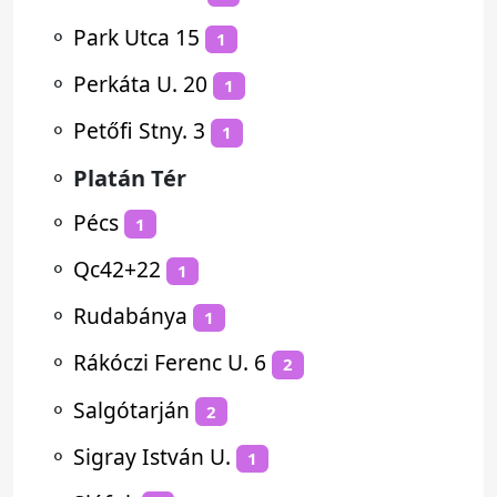
⚬
Park Utca 15
1
⚬
Perkáta U. 20
1
⚬
Petőfi Stny. 3
1
⚬
Platán Tér
⚬
Pécs
1
⚬
Qc42+22
1
⚬
Rudabánya
1
⚬
Rákóczi Ferenc U. 6
2
⚬
Salgótarján
2
⚬
Sigray István U.
1