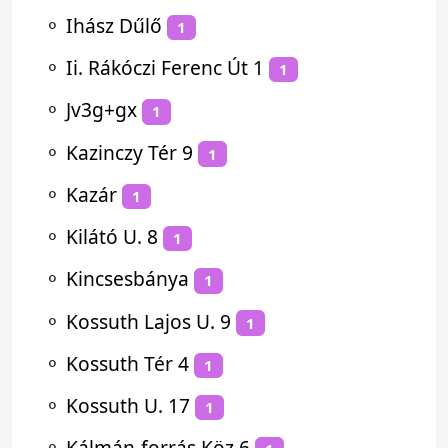
⚬
Ihász Dűlő
1
⚬
Ii. Rákóczi Ferenc Út 1
1
⚬
Jv3g+gx
1
⚬
Kazinczy Tér 9
1
⚬
Kazár
1
⚬
Kilátó U. 8
1
⚬
Kincsesbánya
1
⚬
Kossuth Lajos U. 9
1
⚬
Kossuth Tér 4
1
⚬
Kossuth U. 17
1
⚬
Kálmán-forrás Köz 6