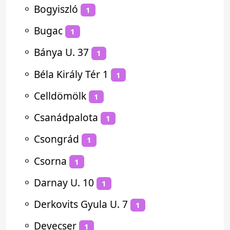
⚬
Bogyiszló
1
⚬
Bugac
1
⚬
Bánya U. 37
1
⚬
Béla Király Tér 1
1
⚬
Celldömölk
1
⚬
Csanádpalota
1
⚬
Csongrád
1
⚬
Csorna
1
⚬
Darnay U. 10
1
⚬
Derkovits Gyula U. 7
1
⚬
Devecser
1