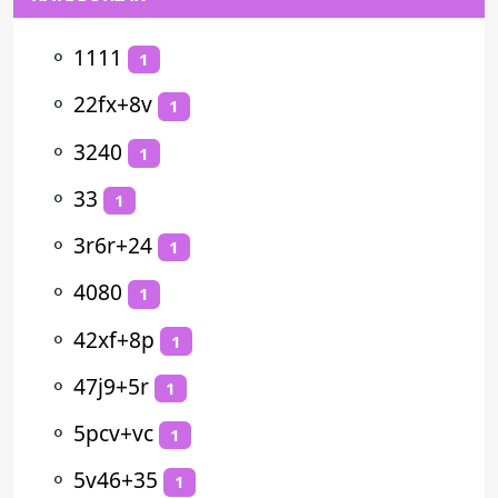
⚬
1111
1
⚬
22fx+8v
1
⚬
3240
1
⚬
33
1
⚬
3r6r+24
1
⚬
4080
1
⚬
42xf+8p
1
⚬
47j9+5r
1
⚬
5pcv+vc
1
⚬
5v46+35
1