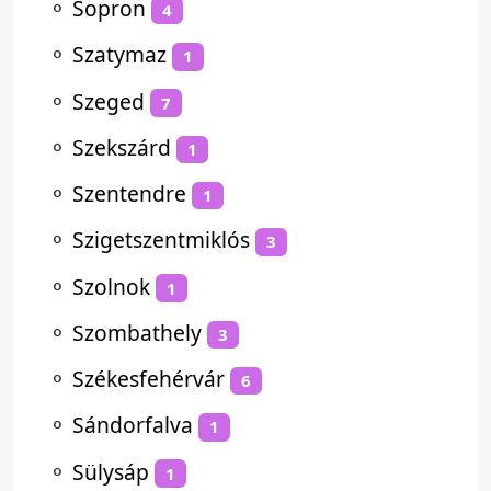
⚬
Sopron
4
⚬
Szatymaz
1
⚬
Szeged
7
⚬
Szekszárd
1
⚬
Szentendre
1
⚬
Szigetszentmiklós
3
⚬
Szolnok
1
⚬
Szombathely
3
⚬
Székesfehérvár
6
⚬
Sándorfalva
1
⚬
Sülysáp
1