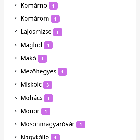
⚬
Komárno
1
⚬
Komárom
1
⚬
Lajosmizse
1
⚬
Maglód
1
⚬
Makó
1
⚬
Mezőhegyes
1
⚬
Miskolc
3
⚬
Mohács
1
⚬
Monor
1
⚬
Mosonmagyaróvár
1
⚬
Nagykálló
1