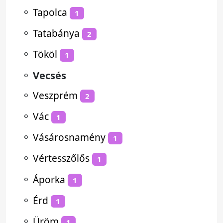
⚬
Tapolca
1
⚬
Tatabánya
2
⚬
Tököl
1
⚬
Vecsés
⚬
Veszprém
2
⚬
Vác
1
⚬
Vásárosnamény
1
⚬
Vértesszőlős
1
⚬
Áporka
1
⚬
Érd
1
⚬
Üröm
1