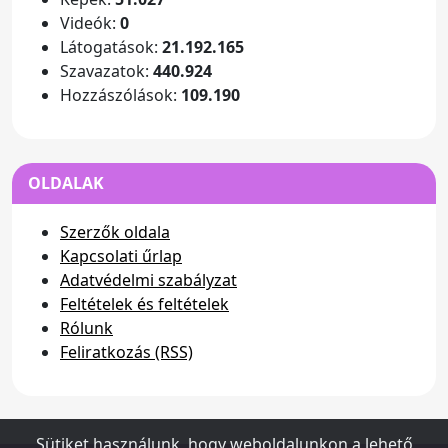
Videók:
0
Látogatások:
21.192.165
Szavazatok:
440.924
Hozzászólások:
109.190
OLDALAK
Szerzők oldala
Kapcsolati űrlap
Adatvédelmi szabályzat
Feltételek és feltételek
Rólunk
Feliratkozás (RSS)
Sütiket használunk, hogy weboldalunkon a lehető