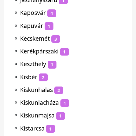
1
⚬
Kaposvár
4
⚬
Kapuvár
1
⚬
Kecskemét
3
⚬
Kerékpárszaki
1
⚬
Keszthely
1
⚬
Kisbér
2
⚬
Kiskunhalas
2
⚬
Kiskunlacháza
1
⚬
Kiskunmajsa
1
⚬
Kistarcsa
1