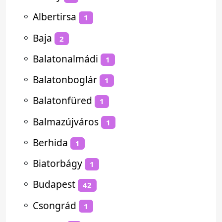
⚬
Albertirsa
1
⚬
Baja
2
⚬
Balatonalmádi
1
⚬
Balatonboglár
1
⚬
Balatonfüred
1
⚬
Balmazújváros
1
⚬
Berhida
1
⚬
Biatorbágy
1
⚬
Budapest
42
⚬
Csongrád
1