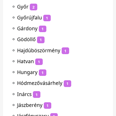
⚬
Győr
2
⚬
Győrújfalu
1
⚬
Gárdony
1
⚬
Gödöllő
1
⚬
Hajdúböszörmény
1
⚬
Hatvan
1
⚬
Hungary
1
⚬
Hódmezővásárhely
1
⚬
Inárcs
1
⚬
Jászberény
1
⚬
Jászfényszaru