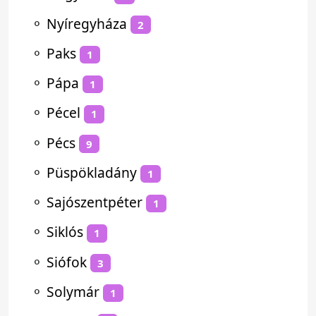
⚬
Nyíregyháza
2
⚬
Paks
1
⚬
Pápa
1
⚬
Pécel
1
⚬
Pécs
9
⚬
Püspökladány
1
⚬
Sajószentpéter
1
⚬
Siklós
1
⚬
Siófok
3
⚬
Solymár
1