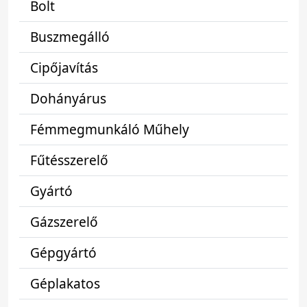
Bolt
Buszmegálló
Cipőjavítás
Dohányárus
Fémmegmunkáló Műhely
Fűtésszerelő
Gyártó
Gázszerelő
Gépgyártó
Géplakatos