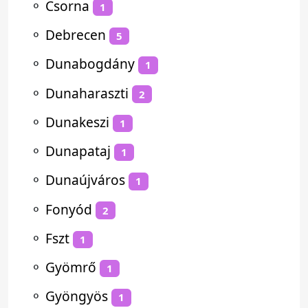
⚬
Csorna
1
⚬
Debrecen
5
⚬
Dunabogdány
1
⚬
Dunaharaszti
2
⚬
Dunakeszi
1
⚬
Dunapataj
1
⚬
Dunaújváros
1
⚬
Fonyód
2
⚬
Fszt
1
⚬
Gyömrő
1
⚬
Gyöngyös
1