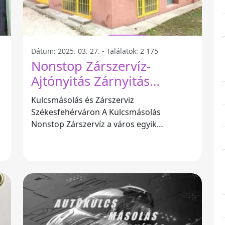
Dátum: 2025. 03. 27. - Találatok: 2 175
Nonstop Zárszervíz-
Ajtónyitás Zárnyitás
Immobilizeres autókulcs
Kulcsmásolás és Zárszerviz
másolás-javítás Bélyegző
Székesfehérváron A Kulcsmásolás
készítés - Székesfehérvár
Nonstop Zárszervíz a város egyik
legegyedibb és legmegbízhatóbb
szolgáltatása, amely az ajtónyitás