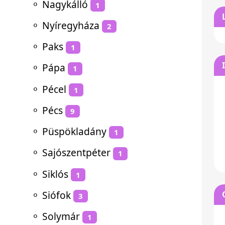
⚬
Nagykálló
1
⚬
Nyíregyháza
2
⚬
Paks
1
⚬
Pápa
1
⚬
Pécel
1
⚬
Pécs
9
⚬
Püspökladány
1
⚬
Sajószentpéter
1
⚬
Siklós
1
⚬
Siófok
3
⚬
Solymár
1