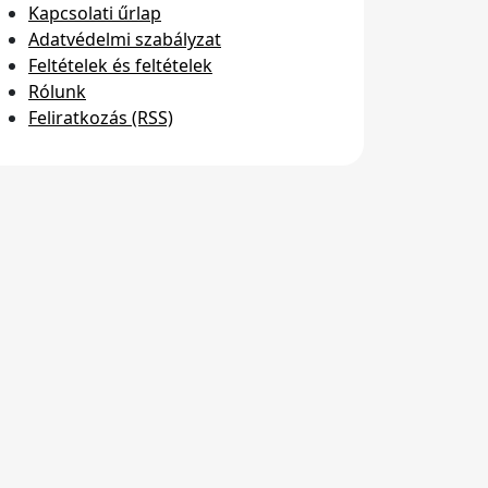
Kapcsolati űrlap
Adatvédelmi szabályzat
Feltételek és feltételek
Rólunk
Feliratkozás (RSS)