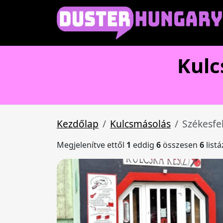
Kulc
Kezdőlap
Kulcsmásolás
Székesfe
Megjelenítve ettől
1
eddig
6
összesen
6
list