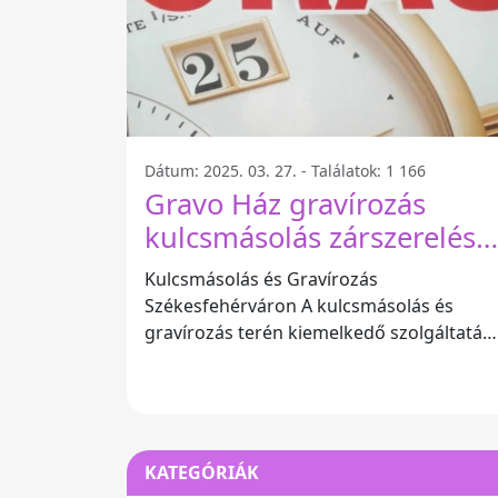
Dátum: 2025. 03. 27. - Találatok: 1 166
Gravo Ház gravírozás
kulcsmásolás zárszerelés
órás - Székesfehérvár
Kulcsmásolás és Gravírozás
Székesfehérváron A kulcsmásolás és
gravírozás terén kiemelkedő szolgáltatást
nyújt a Gravo Ház Székesfehérváron. Az it
dolgozó
KATEGÓRIÁK