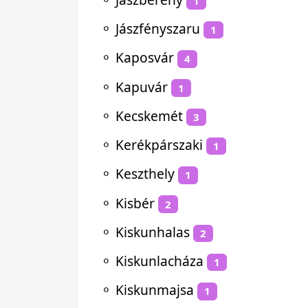
1
⚬
Jászfényszaru
1
⚬
Kaposvár
4
⚬
Kapuvár
1
⚬
Kecskemét
3
⚬
Kerékpárszaki
1
⚬
Keszthely
1
⚬
Kisbér
2
⚬
Kiskunhalas
2
⚬
Kiskunlacháza
1
⚬
Kiskunmajsa
1