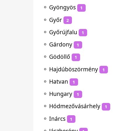
⚬
Gyöngyös
1
⚬
Győr
2
⚬
Győrújfalu
1
⚬
Gárdony
1
⚬
Gödöllő
1
⚬
Hajdúböszörmény
1
⚬
Hatvan
1
⚬
Hungary
1
⚬
Hódmezővásárhely
1
⚬
Inárcs
1
⚬
Jászberény