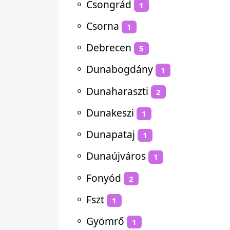
⚬
Csongrád
1
⚬
Csorna
1
⚬
Debrecen
5
⚬
Dunabogdány
1
⚬
Dunaharaszti
2
⚬
Dunakeszi
1
⚬
Dunapataj
1
⚬
Dunaújváros
1
⚬
Fonyód
2
⚬
Fszt
1
⚬
Gyömrő
1