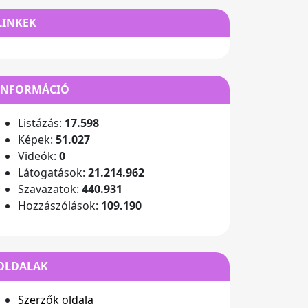
LINKEK
INFORMÁCIÓ
Listázás:
17.598
Képek:
51.027
Videók:
0
Látogatások:
21.214.962
Szavazatok:
440.931
Hozzászólások:
109.190
OLDALAK
Szerzők oldala