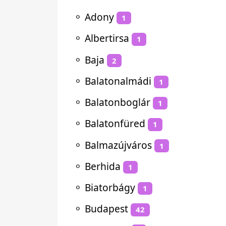
⚬
Adony
1
⚬
Albertirsa
1
⚬
Baja
2
⚬
Balatonalmádi
1
⚬
Balatonboglár
1
⚬
Balatonfüred
1
⚬
Balmazújváros
1
⚬
Berhida
1
⚬
Biatorbágy
1
⚬
Budapest
42