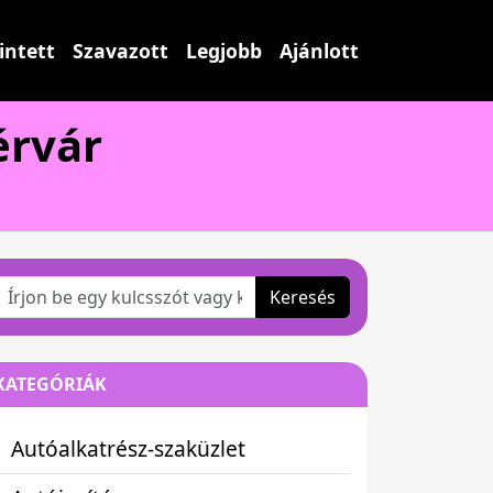
intett
Szavazott
Legjobb
Ajánlott
érvár
Keresés
KATEGÓRIÁK
Autóalkatrész-szaküzlet