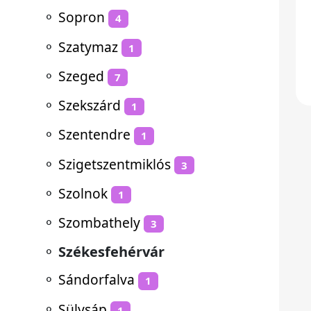
⚬
Sopron
4
⚬
Szatymaz
1
⚬
Szeged
7
⚬
Szekszárd
1
⚬
Szentendre
1
⚬
Szigetszentmiklós
3
⚬
Szolnok
1
⚬
Szombathely
3
⚬
Székesfehérvár
⚬
Sándorfalva
1
⚬
Sülysáp
1