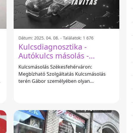
Dátum: 2025. 04. 08. - Találatok: 1 676
Kulcsdiagnosztika -
Autókulcs másolás -
Székesfehérvár
Kulcsmásolás Székesfehérváron:
Megbízható Szolgáltatás Kulcsmásolás
terén Gábor személyében olyan
szakembert ismerhetünk meg, aki
gyorsan és precízen oldja