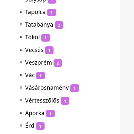
⚬
Tapolca
1
⚬
Tatabánya
2
⚬
Tököl
1
⚬
Vecsés
1
⚬
Veszprém
2
⚬
Vác
1
⚬
Vásárosnamény
1
⚬
Vértesszőlős
1
⚬
Áporka
1
⚬
Érd
1