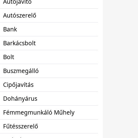
Autójavító
Autószerelő
Bank
Barkácsbolt
Bolt
Buszmegálló
Cipőjavítás
Dohányárus
Fémmegmunkáló Műhely
Fűtésszerelő