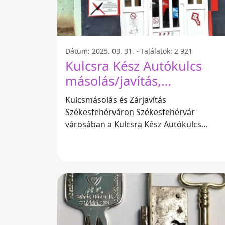
Dátum: 2025. 03. 31. - Találatok: 2 921
Kulcsra Kész Autókulcs
másolás/javítás,
Kulcsmásolás , Zárjavítás,
Kulcsmásolás és Zárjavítás
Èlezès, Akkumulátor
Székesfehérváron Székesfehérvár
Zárszerviz -
városában a Kulcsra Kész Autókulcs
másolás/javítás kiemelkedő
Székesfehérvár
szolgáltatásokat nyújt az