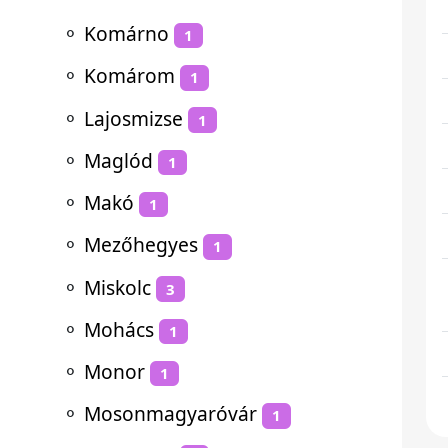
⚬
Komárno
1
⚬
Komárom
1
⚬
Lajosmizse
1
⚬
Maglód
1
⚬
Makó
1
⚬
Mezőhegyes
1
⚬
Miskolc
3
⚬
Mohács
1
⚬
Monor
1
⚬
Mosonmagyaróvár
1