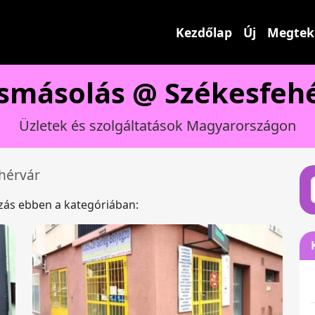
Kezdőlap
Új
Megtek
smásolás @ Székesfeh
Üzletek és szolgáltatások Magyarországon
hérvár
ázás ebben a kategóriában: