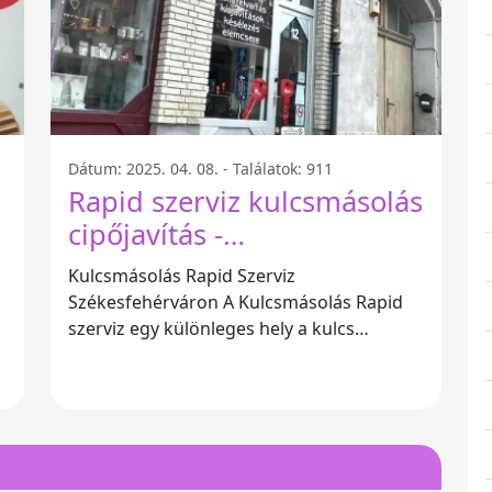
Dátum: 2025. 04. 08. - Találatok: 911
Rapid szerviz kulcsmásolás
cipőjavítás -
Székesfehérvár
Kulcsmásolás Rapid Szerviz
Székesfehérváron A Kulcsmásolás Rapid
szerviz egy különleges hely a kulcs
t
másolás és cipőjavítás terén, amely
Székesfehérvár