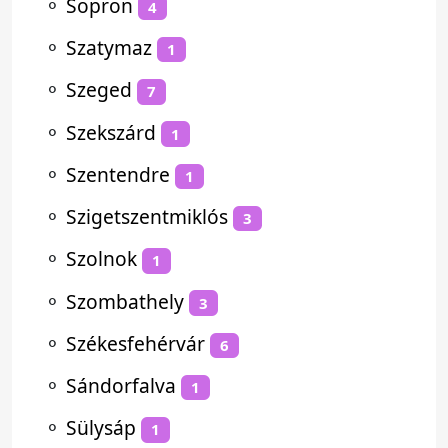
⚬
Sopron
4
⚬
Szatymaz
1
⚬
Szeged
7
⚬
Szekszárd
1
⚬
Szentendre
1
⚬
Szigetszentmiklós
3
⚬
Szolnok
1
⚬
Szombathely
3
⚬
Székesfehérvár
6
⚬
Sándorfalva
1
⚬
Sülysáp
1