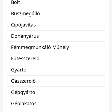
Bolt
Buszmegálló
Cipőjavítás
Dohányárus
Fémmegmunkáló Műhely
Fűtésszerelő
Gyártó
Gázszerelő
Gépgyártó
Géplakatos