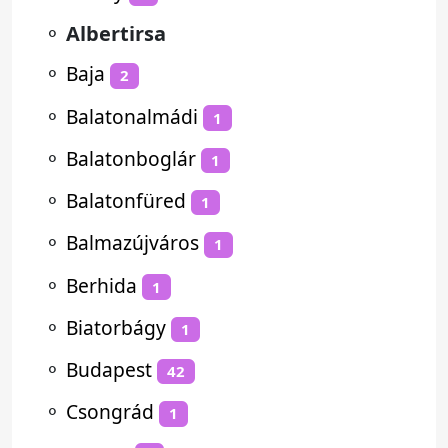
⚬
Albertirsa
⚬
Baja
2
⚬
Balatonalmádi
1
⚬
Balatonboglár
1
⚬
Balatonfüred
1
⚬
Balmazújváros
1
⚬
Berhida
1
⚬
Biatorbágy
1
⚬
Budapest
42
⚬
Csongrád
1