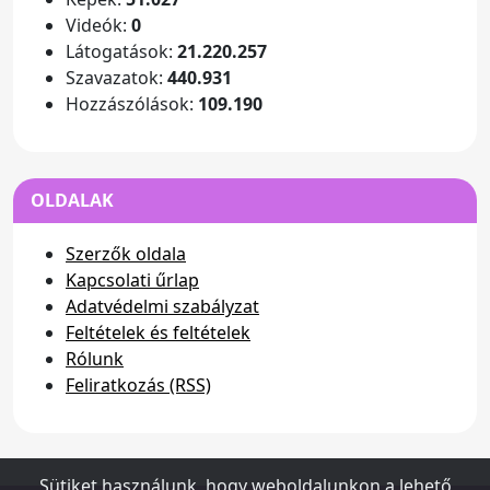
Videók:
0
Látogatások:
21.220.257
Szavazatok:
440.931
Hozzászólások:
109.190
OLDALAK
Szerzők oldala
Kapcsolati űrlap
Adatvédelmi szabályzat
Feltételek és feltételek
Rólunk
Feliratkozás (RSS)
Sütiket használunk, hogy weboldalunkon a lehető