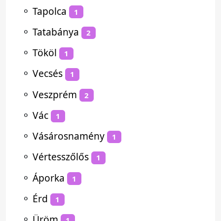
⚬
Tapolca
1
⚬
Tatabánya
2
⚬
Tököl
1
⚬
Vecsés
1
⚬
Veszprém
2
⚬
Vác
1
⚬
Vásárosnamény
1
⚬
Vértesszőlős
1
⚬
Áporka
1
⚬
Érd
1
⚬
Üröm
1