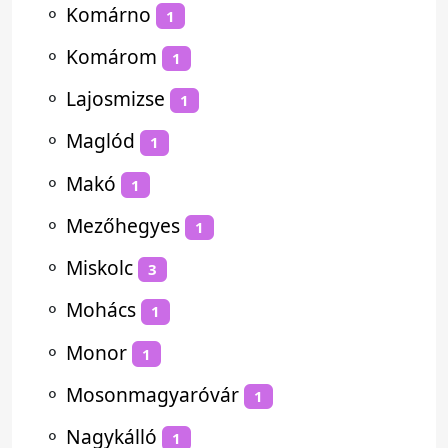
⚬
Komárno
1
⚬
Komárom
1
⚬
Lajosmizse
1
⚬
Maglód
1
⚬
Makó
1
⚬
Mezőhegyes
1
⚬
Miskolc
3
⚬
Mohács
1
⚬
Monor
1
⚬
Mosonmagyaróvár
1
⚬
Nagykálló
1