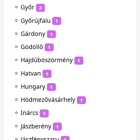
⚬
Győr
2
⚬
Győrújfalu
1
⚬
Gárdony
1
⚬
Gödöllő
1
⚬
Hajdúböszörmény
1
⚬
Hatvan
1
⚬
Hungary
1
⚬
Hódmezővásárhely
1
⚬
Inárcs
1
⚬
Jászberény
1
⚬
Jászfényszaru
1