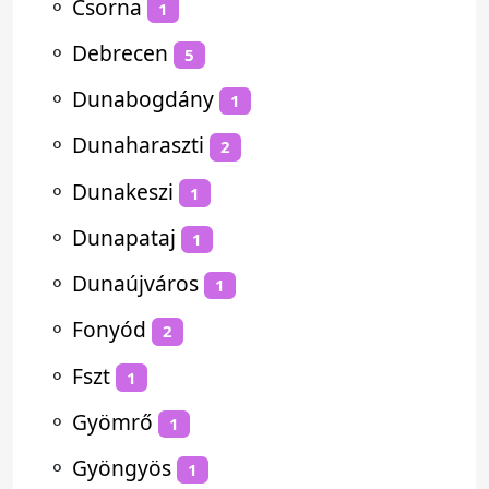
⚬
Csorna
1
⚬
Debrecen
5
⚬
Dunabogdány
1
⚬
Dunaharaszti
2
⚬
Dunakeszi
1
⚬
Dunapataj
1
⚬
Dunaújváros
1
⚬
Fonyód
2
⚬
Fszt
1
⚬
Gyömrő
1
⚬
Gyöngyös
1