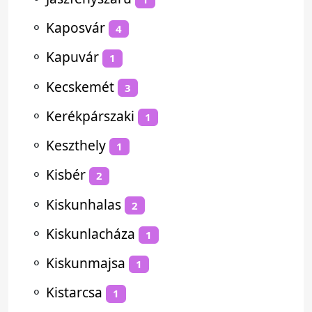
⚬
Kaposvár
4
⚬
Kapuvár
1
⚬
Kecskemét
3
⚬
Kerékpárszaki
1
⚬
Keszthely
1
⚬
Kisbér
2
⚬
Kiskunhalas
2
⚬
Kiskunlacháza
1
⚬
Kiskunmajsa
1
⚬
Kistarcsa
1