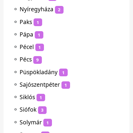
⚬
Nyíregyháza
2
⚬
Paks
1
⚬
Pápa
1
⚬
Pécel
1
⚬
Pécs
9
⚬
Püspökladány
1
⚬
Sajószentpéter
1
⚬
Siklós
1
⚬
Siófok
3
⚬
Solymár
1