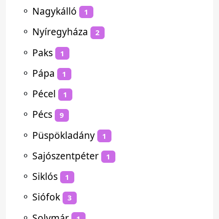
⚬
Nagykálló
1
⚬
Nyíregyháza
2
⚬
Paks
1
⚬
Pápa
1
⚬
Pécel
1
⚬
Pécs
9
⚬
Püspökladány
1
⚬
Sajószentpéter
1
⚬
Siklós
1
⚬
Siófok
3
⚬
Solymár
1