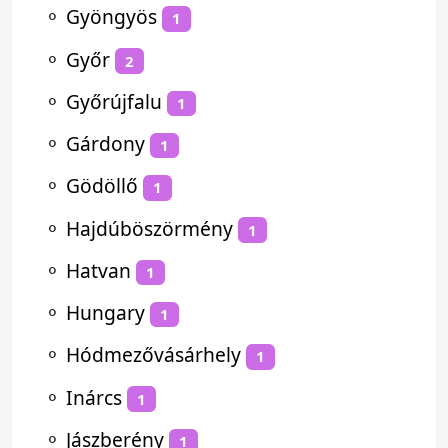
⚬
Gyöngyös
1
⚬
Győr
2
⚬
Győrújfalu
1
⚬
Gárdony
1
⚬
Gödöllő
1
⚬
Hajdúböszörmény
1
⚬
Hatvan
1
⚬
Hungary
1
⚬
Hódmezővásárhely
1
⚬
Inárcs
1
⚬
Jászberény
1