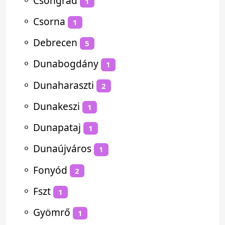
⚬
Csongrád
1
⚬
Csorna
1
⚬
Debrecen
5
⚬
Dunabogdány
1
⚬
Dunaharaszti
2
⚬
Dunakeszi
1
⚬
Dunapataj
1
⚬
Dunaújváros
1
⚬
Fonyód
2
⚬
Fszt
1
⚬
Gyömrő
1