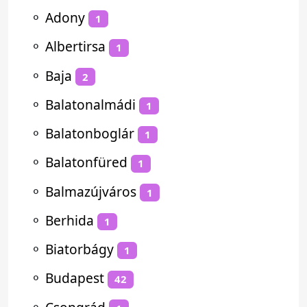
⚬
Adony
1
⚬
Albertirsa
1
⚬
Baja
2
⚬
Balatonalmádi
1
⚬
Balatonboglár
1
⚬
Balatonfüred
1
⚬
Balmazújváros
1
⚬
Berhida
1
⚬
Biatorbágy
1
⚬
Budapest
42