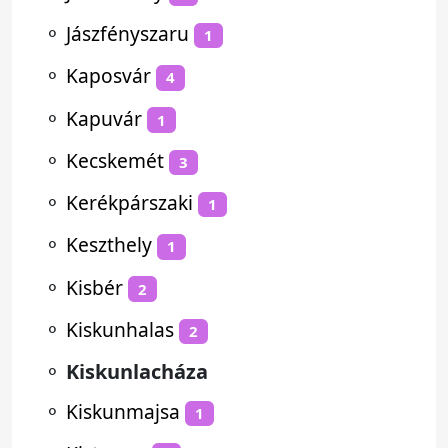
⚬
Jászfényszaru
1
⚬
Kaposvár
4
⚬
Kapuvár
1
⚬
Kecskemét
3
⚬
Kerékpárszaki
1
⚬
Keszthely
1
⚬
Kisbér
2
⚬
Kiskunhalas
2
⚬
Kiskunlacháza
⚬
Kiskunmajsa
1