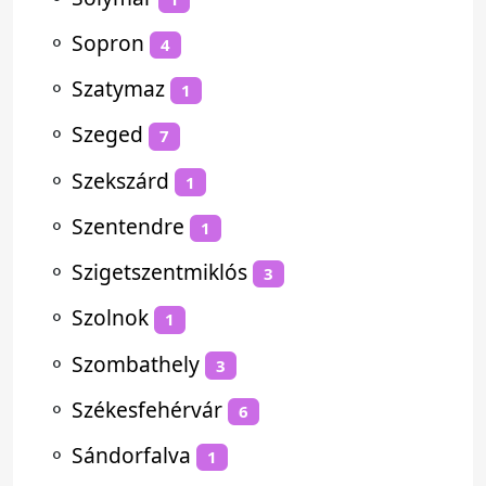
⚬
Sopron
4
⚬
Szatymaz
1
⚬
Szeged
7
⚬
Szekszárd
1
⚬
Szentendre
1
⚬
Szigetszentmiklós
3
⚬
Szolnok
1
⚬
Szombathely
3
⚬
Székesfehérvár
6
⚬
Sándorfalva
1