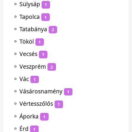
⚬
Sülysáp
1
⚬
Tapolca
1
⚬
Tatabánya
2
⚬
Tököl
1
⚬
Vecsés
1
⚬
Veszprém
2
⚬
Vác
1
⚬
Vásárosnamény
1
⚬
Vértesszőlős
1
⚬
Áporka
1
⚬
Érd
1