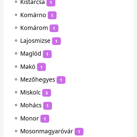
⚬
Kistarcsa
1
⚬
Komárno
1
⚬
Komárom
1
⚬
Lajosmizse
1
⚬
Maglód
1
⚬
Makó
1
⚬
Mezőhegyes
1
⚬
Miskolc
3
⚬
Mohács
1
⚬
Monor
1
⚬
Mosonmagyaróvár
1