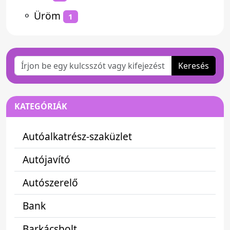
⚬
Üröm
1
Keresés
KATEGÓRIÁK
Autóalkatrész-szaküzlet
Autójavító
Autószerelő
Bank
Barkácsbolt