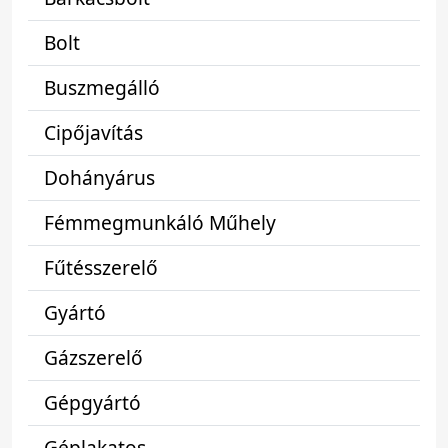
Bolt
Buszmegálló
Cipőjavítás
Dohányárus
Fémmegmunkáló Műhely
Fűtésszerelő
Gyártó
Gázszerelő
Gépgyártó
Géplakatos