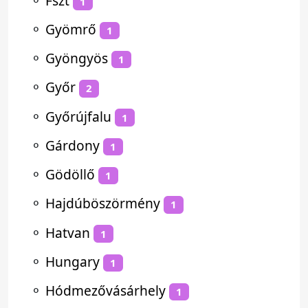
⚬
Fszt
1
⚬
Gyömrő
1
⚬
Gyöngyös
1
⚬
Győr
2
⚬
Győrújfalu
1
⚬
Gárdony
1
⚬
Gödöllő
1
⚬
Hajdúböszörmény
1
⚬
Hatvan
1
⚬
Hungary
1
⚬
Hódmezővásárhely
1