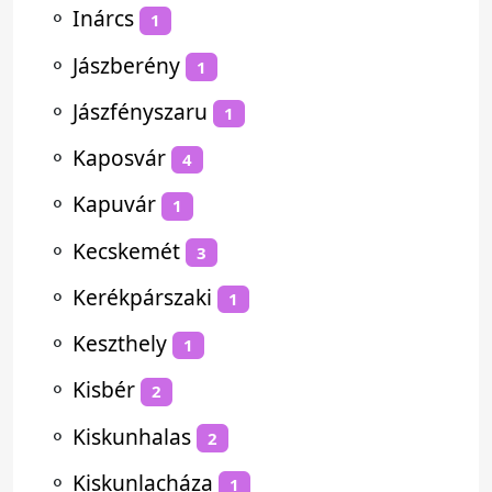
⚬
Inárcs
1
⚬
Jászberény
1
⚬
Jászfényszaru
1
⚬
Kaposvár
4
⚬
Kapuvár
1
⚬
Kecskemét
3
⚬
Kerékpárszaki
1
⚬
Keszthely
1
⚬
Kisbér
2
⚬
Kiskunhalas
2
⚬
Kiskunlacháza
1