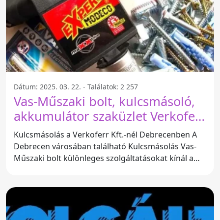
Dátum: 2025. 03. 22. - Találatok: 2 257
Vas-Műszaki bolt, kulcsmásoló,
akkumulátor szaküzlet Verkoferr
Kft. - Debrecen
Kulcsmásolás a Verkoferr Kft.-nél Debrecenben A
Debrecen városában található Kulcsmásolás Vas-
Műszaki bolt különleges szolgáltatásokat kínál a
vásárlók