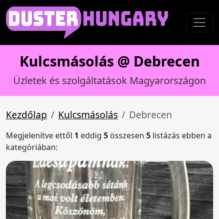
Kulcsmásolás @ Debrecen
Üzletek és szolgáltatások Magyarországon
Kezdőlap
Kulcsmásolás
Debrecen
Megjelenítve ettől
1
eddig
5
összesen
5
listázás ebben a
kategóriában: