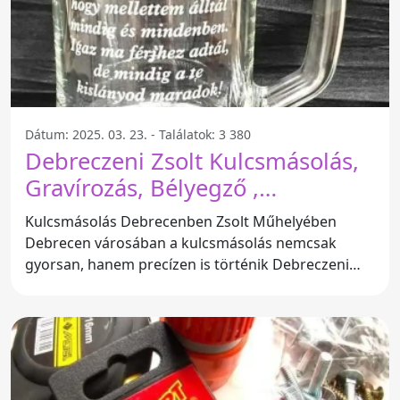
Dátum: 2025. 03. 23. - Találatok: 3 380
Debreczeni Zsolt Kulcsmásolás,
Gravírozás, Bélyegző ,
Ajándéktárgyak - Debrecen
Kulcsmásolás Debrecenben Zsolt Műhelyében
Debrecen városában a kulcsmásolás nemcsak
gyorsan, hanem precízen is történik Debreczeni
Zsolt műhelyében. Az