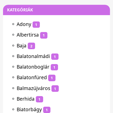
KATEGÓRIÁK
⚬
Adony
1
⚬
Albertirsa
1
⚬
Baja
2
⚬
Balatonalmádi
1
⚬
Balatonboglár
1
⚬
Balatonfüred
1
⚬
Balmazújváros
1
⚬
Berhida
1
⚬
Biatorbágy
1