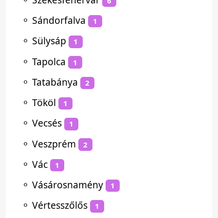
6
⚬
Sándorfalva
1
⚬
Sülysáp
1
⚬
Tapolca
1
⚬
Tatabánya
2
⚬
Tököl
1
⚬
Vecsés
1
⚬
Veszprém
2
⚬
Vác
1
⚬
Vásárosnamény
1
⚬
Vértesszőlős
1