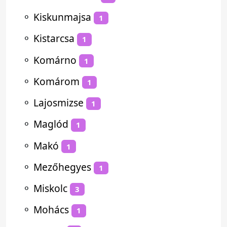
⚬
Kiskunmajsa
1
⚬
Kistarcsa
1
⚬
Komárno
1
⚬
Komárom
1
⚬
Lajosmizse
1
⚬
Maglód
1
⚬
Makó
1
⚬
Mezőhegyes
1
⚬
Miskolc
3
⚬
Mohács
1