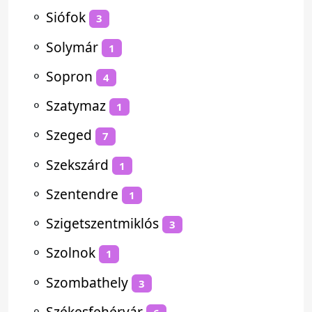
⚬
Siófok
3
⚬
Solymár
1
⚬
Sopron
4
⚬
Szatymaz
1
⚬
Szeged
7
⚬
Szekszárd
1
⚬
Szentendre
1
⚬
Szigetszentmiklós
3
⚬
Szolnok
1
⚬
Szombathely
3
⚬
Székesfehérvár