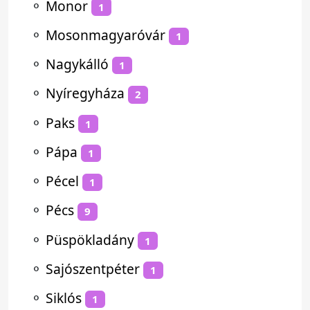
⚬
Monor
1
⚬
Mosonmagyaróvár
1
⚬
Nagykálló
1
⚬
Nyíregyháza
2
⚬
Paks
1
⚬
Pápa
1
⚬
Pécel
1
⚬
Pécs
9
⚬
Püspökladány
1
⚬
Sajószentpéter
1
⚬
Siklós
1