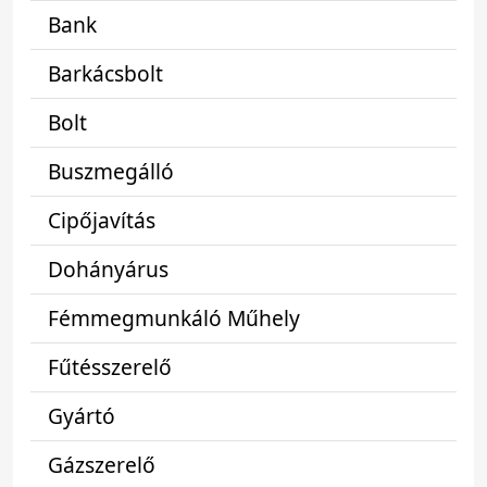
Bank
Barkácsbolt
Bolt
Buszmegálló
Cipőjavítás
Dohányárus
Fémmegmunkáló Műhely
Fűtésszerelő
Gyártó
Gázszerelő