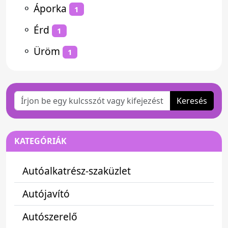
⚬
Áporka
1
⚬
Érd
1
⚬
Üröm
1
Keresés
KATEGÓRIÁK
Autóalkatrész-szaküzlet
Autójavító
Autószerelő