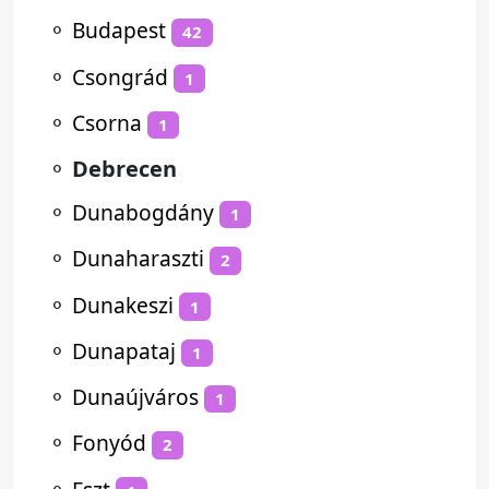
⚬
Budapest
42
⚬
Csongrád
1
⚬
Csorna
1
⚬
Debrecen
⚬
Dunabogdány
1
⚬
Dunaharaszti
2
⚬
Dunakeszi
1
⚬
Dunapataj
1
⚬
Dunaújváros
1
⚬
Fonyód
2