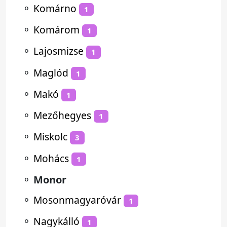
⚬
Komárno
1
⚬
Komárom
1
⚬
Lajosmizse
1
⚬
Maglód
1
⚬
Makó
1
⚬
Mezőhegyes
1
⚬
Miskolc
3
⚬
Mohács
1
⚬
Monor
⚬
Mosonmagyaróvár
1
⚬
Nagykálló
1