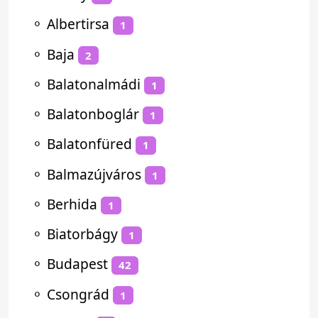
⚬
Albertirsa
1
⚬
Baja
2
⚬
Balatonalmádi
1
⚬
Balatonboglár
1
⚬
Balatonfüred
1
⚬
Balmazújváros
1
⚬
Berhida
1
⚬
Biatorbágy
1
⚬
Budapest
42
⚬
Csongrád
1