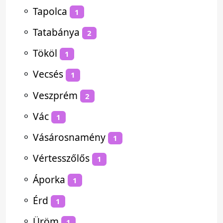
⚬
Tapolca
1
⚬
Tatabánya
2
⚬
Tököl
1
⚬
Vecsés
1
⚬
Veszprém
2
⚬
Vác
1
⚬
Vásárosnamény
1
⚬
Vértesszőlős
1
⚬
Áporka
1
⚬
Érd
1
⚬
Üröm
1