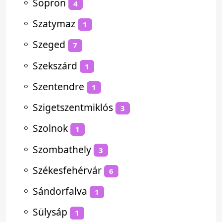
⚬
Sopron
4
⚬
Szatymaz
1
⚬
Szeged
7
⚬
Szekszárd
1
⚬
Szentendre
1
⚬
Szigetszentmiklós
3
⚬
Szolnok
1
⚬
Szombathely
3
⚬
Székesfehérvár
6
⚬
Sándorfalva
1
⚬
Sülysáp
1