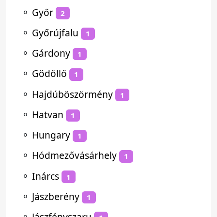
⚬
Győr
2
⚬
Győrújfalu
1
⚬
Gárdony
1
⚬
Gödöllő
1
⚬
Hajdúböszörmény
1
⚬
Hatvan
1
⚬
Hungary
1
⚬
Hódmezővásárhely
1
⚬
Inárcs
1
⚬
Jászberény
1
⚬
Jászfényszaru