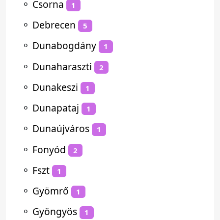
⚬
Csorna
1
⚬
Debrecen
5
⚬
Dunabogdány
1
⚬
Dunaharaszti
2
⚬
Dunakeszi
1
⚬
Dunapataj
1
⚬
Dunaújváros
1
⚬
Fonyód
2
⚬
Fszt
1
⚬
Gyömrő
1
⚬
Gyöngyös
1