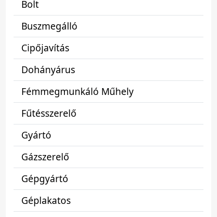
Bolt
Buszmegálló
Cipőjavítás
Dohányárus
Fémmegmunkáló Műhely
Fűtésszerelő
Gyártó
Gázszerelő
Gépgyártó
Géplakatos