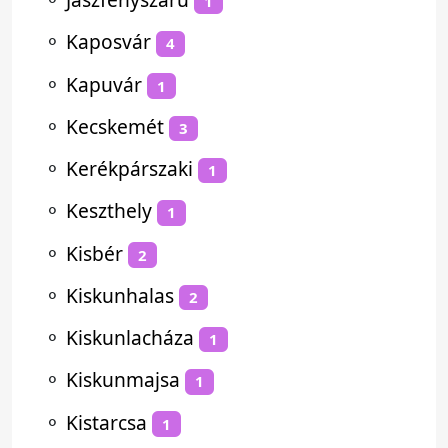
1
⚬
Kaposvár
4
⚬
Kapuvár
1
⚬
Kecskemét
3
⚬
Kerékpárszaki
1
⚬
Keszthely
1
⚬
Kisbér
2
⚬
Kiskunhalas
2
⚬
Kiskunlacháza
1
⚬
Kiskunmajsa
1
⚬
Kistarcsa
1