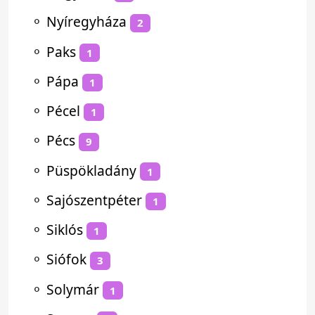
⚬
Nyíregyháza
2
⚬
Paks
1
⚬
Pápa
1
⚬
Pécel
1
⚬
Pécs
9
⚬
Püspökladány
1
⚬
Sajószentpéter
1
⚬
Siklós
1
⚬
Siófok
3
⚬
Solymár
1