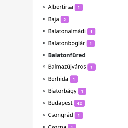
⚬
Albertirsa
1
⚬
Baja
2
⚬
Balatonalmádi
1
⚬
Balatonboglár
1
⚬
Balatonfüred
⚬
Balmazújváros
1
⚬
Berhida
1
⚬
Biatorbágy
1
⚬
Budapest
42
⚬
Csongrád
1
⚬
Csorna
1