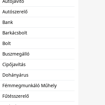
Autójavító
Autószerelő
Bank
Barkácsbolt
Bolt
Buszmegálló
Cipőjavítás
Dohányárus
Fémmegmunkáló Műhely
Fűtésszerelő