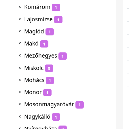
⚬
Komárom
1
⚬
Lajosmizse
1
⚬
Maglód
1
⚬
Makó
1
⚬
Mezőhegyes
1
⚬
Miskolc
3
⚬
Mohács
1
⚬
Monor
1
⚬
Mosonmagyaróvár
1
⚬
Nagykálló
1
⚬
Nyíregyháza
2