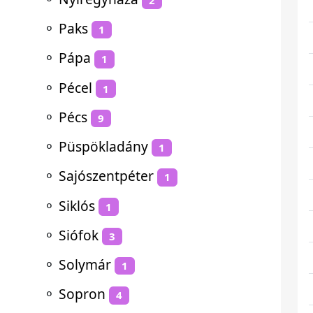
⚬
Paks
1
⚬
Pápa
1
⚬
Pécel
1
⚬
Pécs
9
⚬
Püspökladány
1
⚬
Sajószentpéter
1
⚬
Siklós
1
⚬
Siófok
3
⚬
Solymár
1
⚬
Sopron
4