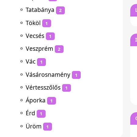
⚬
Tatabánya
2
⚬
Tököl
1
⚬
Vecsés
1
⚬
Veszprém
2
⚬
Vác
1
⚬
Vásárosnamény
1
⚬
Vértesszőlős
1
⚬
Áporka
1
⚬
Érd
1
⚬
Üröm
1