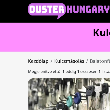
Kul
Kezdőlap
Kulcsmásolás
Balatonf
Megjelenítve ettől
1
eddig
1
összesen
1
list