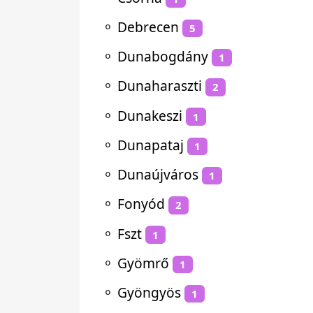
⚬
Debrecen
5
⚬
Dunabogdány
1
⚬
Dunaharaszti
2
⚬
Dunakeszi
1
⚬
Dunapataj
1
⚬
Dunaújváros
1
⚬
Fonyód
2
⚬
Fszt
1
⚬
Gyömrő
1
⚬
Gyöngyös
1