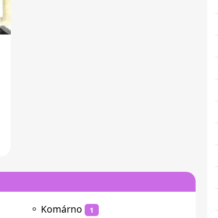
⚬
Komárno
1