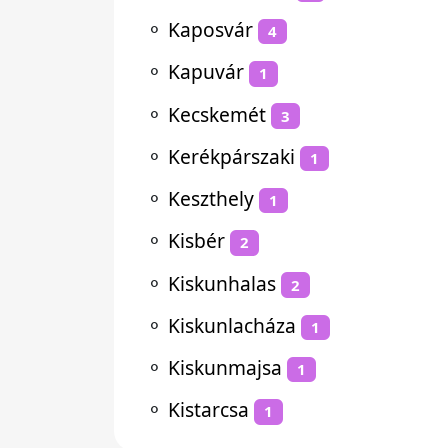
⚬
Kaposvár
4
⚬
Kapuvár
1
⚬
Kecskemét
3
⚬
Kerékpárszaki
1
⚬
Keszthely
1
⚬
Kisbér
2
⚬
Kiskunhalas
2
⚬
Kiskunlacháza
1
⚬
Kiskunmajsa
1
⚬
Kistarcsa
1