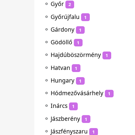
⚬
Győr
2
⚬
Győrújfalu
1
⚬
Gárdony
1
⚬
Gödöllő
1
⚬
Hajdúböszörmény
1
⚬
Hatvan
1
⚬
Hungary
1
⚬
Hódmezővásárhely
1
⚬
Inárcs
1
⚬
Jászberény
1
⚬
Jászfényszaru
1