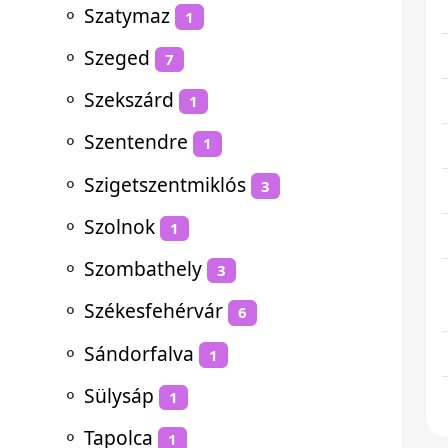
⚬
Szatymaz
1
⚬
Szeged
7
⚬
Szekszárd
1
⚬
Szentendre
1
⚬
Szigetszentmiklós
3
⚬
Szolnok
1
⚬
Szombathely
3
⚬
Székesfehérvár
6
⚬
Sándorfalva
1
⚬
Sülysáp
1
⚬
Tapolca
1