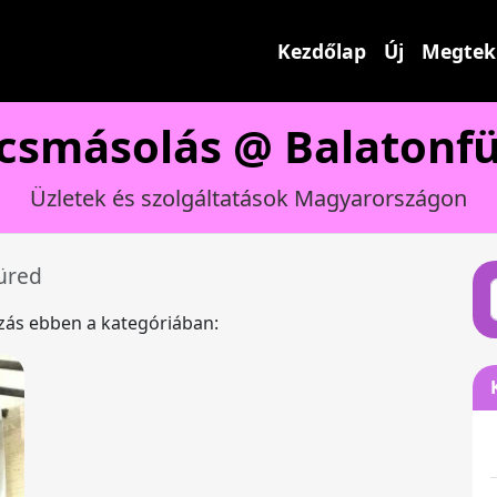
Kezdőlap
Új
Megtek
csmásolás @ Balatonf
Üzletek és szolgáltatások Magyarországon
üred
ázás ebben a kategóriában: