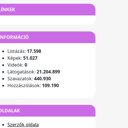
LINKEK
INFORMÁCIÓ
Listázás:
17.598
Képek:
51.027
Videók:
0
Látogatások:
21.204.899
Szavazatok:
440.930
Hozzászólások:
109.190
OLDALAK
Szerzők oldala