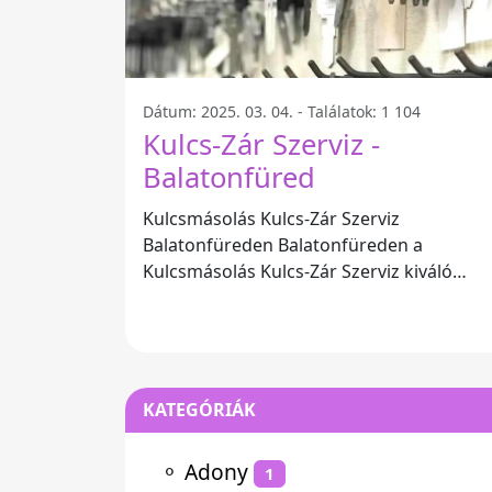
Dátum: 2025. 03. 04. - Találatok: 1 104
Kulcs-Zár Szerviz -
Balatonfüred
Kulcsmásolás Kulcs-Zár Szerviz
Balatonfüreden Balatonfüreden a
Kulcsmásolás Kulcs-Zár Szerviz kiváló
lehetőségeket kínál ügyfelei számára,
amelyek között
KATEGÓRIÁK
⚬
Adony
1