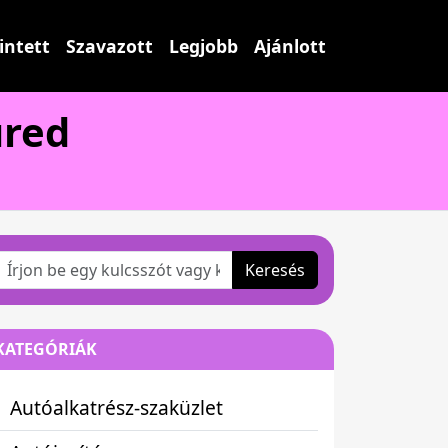
intett
Szavazott
Legjobb
Ajánlott
üred
Keresés
KATEGÓRIÁK
Autóalkatrész-szaküzlet