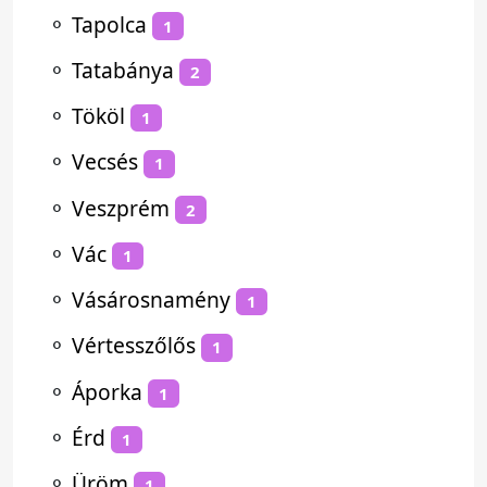
⚬
Tapolca
1
⚬
Tatabánya
2
⚬
Tököl
1
⚬
Vecsés
1
⚬
Veszprém
2
⚬
Vác
1
⚬
Vásárosnamény
1
⚬
Vértesszőlős
1
⚬
Áporka
1
⚬
Érd
1
⚬
Üröm
1