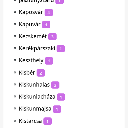
1
⚬
Kaposvár
4
⚬
Kapuvár
1
⚬
Kecskemét
3
⚬
Kerékpárszaki
1
⚬
Keszthely
1
⚬
Kisbér
2
⚬
Kiskunhalas
2
⚬
Kiskunlacháza
1
⚬
Kiskunmajsa
1
⚬
Kistarcsa
1