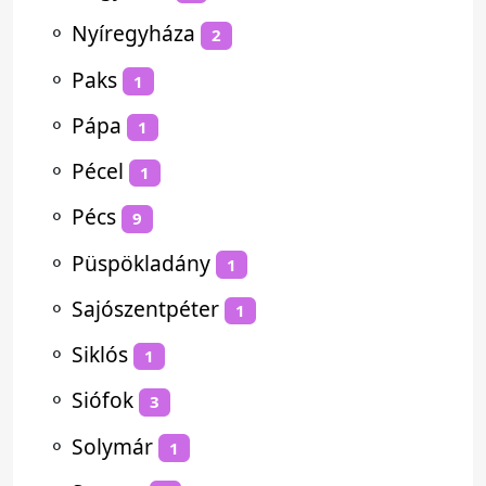
⚬
Nyíregyháza
2
⚬
Paks
1
⚬
Pápa
1
⚬
Pécel
1
⚬
Pécs
9
⚬
Püspökladány
1
⚬
Sajószentpéter
1
⚬
Siklós
1
⚬
Siófok
3
⚬
Solymár
1