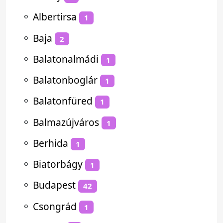
⚬
Albertirsa
1
⚬
Baja
2
⚬
Balatonalmádi
1
⚬
Balatonboglár
1
⚬
Balatonfüred
1
⚬
Balmazújváros
1
⚬
Berhida
1
⚬
Biatorbágy
1
⚬
Budapest
42
⚬
Csongrád
1