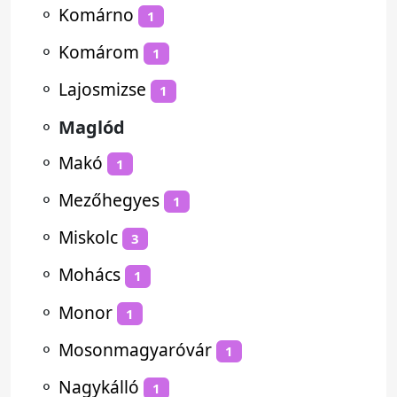
⚬
Komárno
1
⚬
Komárom
1
⚬
Lajosmizse
1
⚬
Maglód
⚬
Makó
1
⚬
Mezőhegyes
1
⚬
Miskolc
3
⚬
Mohács
1
⚬
Monor
1
⚬
Mosonmagyaróvár
1
⚬
Nagykálló
1