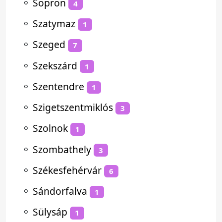
⚬
Sopron
4
⚬
Szatymaz
1
⚬
Szeged
7
⚬
Szekszárd
1
⚬
Szentendre
1
⚬
Szigetszentmiklós
3
⚬
Szolnok
1
⚬
Szombathely
3
⚬
Székesfehérvár
6
⚬
Sándorfalva
1
⚬
Sülysáp
1