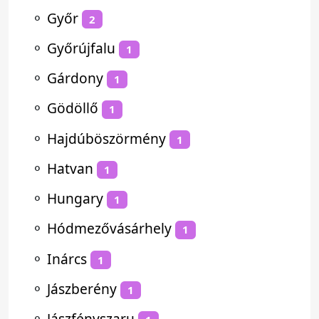
⚬
Győr
2
⚬
Győrújfalu
1
⚬
Gárdony
1
⚬
Gödöllő
1
⚬
Hajdúböszörmény
1
⚬
Hatvan
1
⚬
Hungary
1
⚬
Hódmezővásárhely
1
⚬
Inárcs
1
⚬
Jászberény
1
⚬
Jászfényszaru