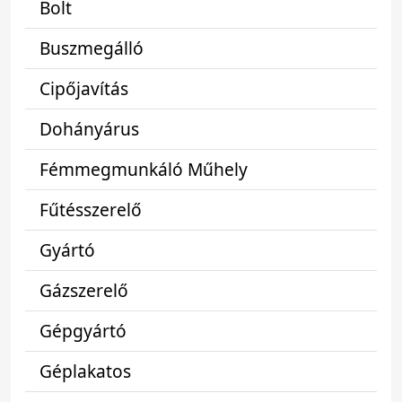
Bolt
Buszmegálló
Cipőjavítás
Dohányárus
Fémmegmunkáló Műhely
Fűtésszerelő
Gyártó
Gázszerelő
Gépgyártó
Géplakatos