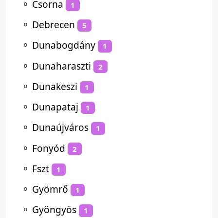
⚬
Csorna
1
⚬
Debrecen
5
⚬
Dunabogdány
1
⚬
Dunaharaszti
2
⚬
Dunakeszi
1
⚬
Dunapataj
1
⚬
Dunaújváros
1
⚬
Fonyód
2
⚬
Fszt
1
⚬
Gyömrő
1
⚬
Gyöngyös
1