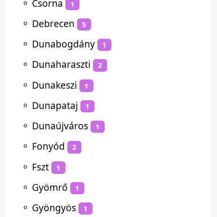
⚬
Csorna
1
⚬
Debrecen
5
⚬
Dunabogdány
1
⚬
Dunaharaszti
2
⚬
Dunakeszi
1
⚬
Dunapataj
1
⚬
Dunaújváros
1
⚬
Fonyód
2
⚬
Fszt
1
⚬
Gyömrő
1
⚬
Gyöngyös
1