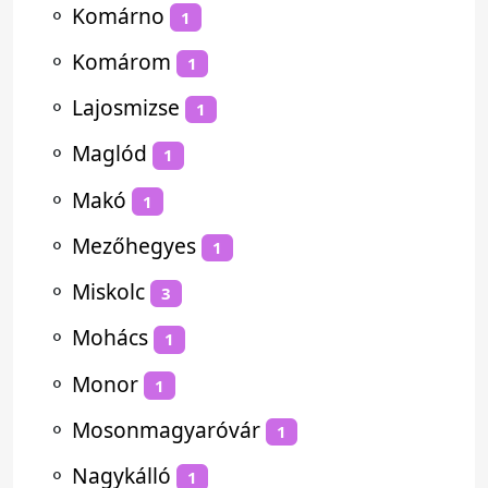
⚬
Komárno
1
⚬
Komárom
1
⚬
Lajosmizse
1
⚬
Maglód
1
⚬
Makó
1
⚬
Mezőhegyes
1
⚬
Miskolc
3
⚬
Mohács
1
⚬
Monor
1
⚬
Mosonmagyaróvár
1
⚬
Nagykálló
1