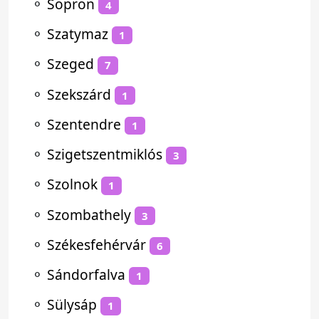
⚬
Sopron
4
⚬
Szatymaz
1
⚬
Szeged
7
⚬
Szekszárd
1
⚬
Szentendre
1
⚬
Szigetszentmiklós
3
⚬
Szolnok
1
⚬
Szombathely
3
⚬
Székesfehérvár
6
⚬
Sándorfalva
1
⚬
Sülysáp
1