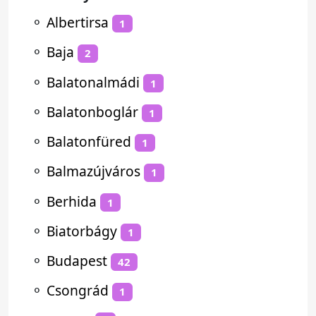
⚬
Albertirsa
1
⚬
Baja
2
⚬
Balatonalmádi
1
⚬
Balatonboglár
1
⚬
Balatonfüred
1
⚬
Balmazújváros
1
⚬
Berhida
1
⚬
Biatorbágy
1
⚬
Budapest
42
⚬
Csongrád
1