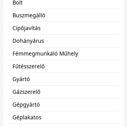
Bolt
Buszmegálló
Cipőjavítás
Dohányárus
Fémmegmunkáló Műhely
Fűtésszerelő
Gyártó
Gázszerelő
Gépgyártó
Géplakatos