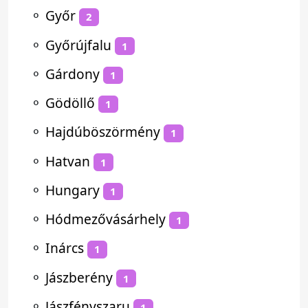
⚬
Győr
2
⚬
Győrújfalu
1
⚬
Gárdony
1
⚬
Gödöllő
1
⚬
Hajdúböszörmény
1
⚬
Hatvan
1
⚬
Hungary
1
⚬
Hódmezővásárhely
1
⚬
Inárcs
1
⚬
Jászberény
1
⚬
Jászfényszaru
1