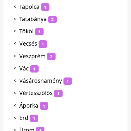
⚬
Tapolca
1
⚬
Tatabánya
2
⚬
Tököl
1
⚬
Vecsés
1
⚬
Veszprém
2
⚬
Vác
1
⚬
Vásárosnamény
1
⚬
Vértesszőlős
1
⚬
Áporka
1
⚬
Érd
1
⚬
Üröm
1