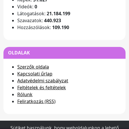
Videók:
0
Látogatások:
21.184.199
Szavazatok:
440.923
Hozzászólások:
109.190
OLDALAK
Szerzők oldala
Kapcsolati űrlap
Adatvédelmi szabályzat
Feltételek és feltételek
Rólunk
Feliratkozás (RSS)
Sütiket használunk, hogy weboldalunkon a lehető