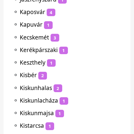
⚬
Kaposvár
4
⚬
Kapuvár
1
⚬
Kecskemét
3
⚬
Kerékpárszaki
1
⚬
Keszthely
1
⚬
Kisbér
2
⚬
Kiskunhalas
2
⚬
Kiskunlacháza
1
⚬
Kiskunmajsa
1
⚬
Kistarcsa
1