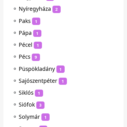
⚬
Nyíregyháza
2
⚬
Paks
1
⚬
Pápa
1
⚬
Pécel
1
⚬
Pécs
9
⚬
Püspökladány
1
⚬
Sajószentpéter
1
⚬
Siklós
1
⚬
Siófok
3
⚬
Solymár
1