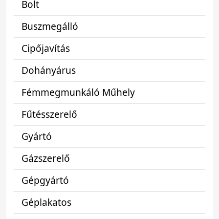
Bolt
Buszmegálló
Cipőjavítás
Dohányárus
Fémmegmunkáló Műhely
Fűtésszerelő
Gyártó
Gázszerelő
Gépgyártó
Géplakatos