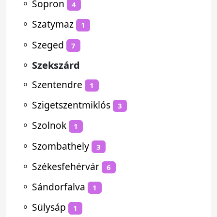
⚬
Sopron
4
⚬
Szatymaz
1
⚬
Szeged
7
⚬
Szekszárd
⚬
Szentendre
1
⚬
Szigetszentmiklós
3
⚬
Szolnok
1
⚬
Szombathely
3
⚬
Székesfehérvár
6
⚬
Sándorfalva
1
⚬
Sülysáp
1