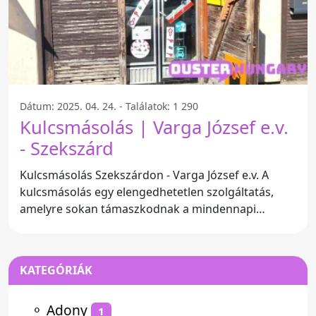
Dátum: 2025. 04. 24. - Találatok: 1 290
Kulcsmásolás | Varga József e.v.
- Szekszárd
Kulcsmásolás Szekszárdon - Varga József e.v. A
kulcsmásolás egy elengedhetetlen szolgáltatás,
amelyre sokan támaszkodnak a mindennapi
életben. A Varga József
KATEGÓRIÁK
⚬
Adony
1