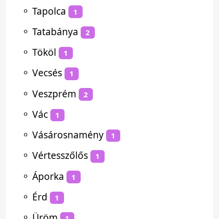
⚬
Tapolca
1
⚬
Tatabánya
2
⚬
Tököl
1
⚬
Vecsés
1
⚬
Veszprém
2
⚬
Vác
1
⚬
Vásárosnamény
1
⚬
Vértesszőlős
1
⚬
Áporka
1
⚬
Érd
1
⚬
Üröm
1