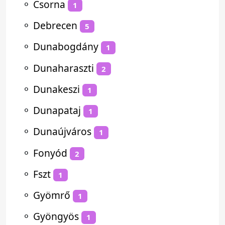
⚬
Csorna
1
⚬
Debrecen
5
⚬
Dunabogdány
1
⚬
Dunaharaszti
2
⚬
Dunakeszi
1
⚬
Dunapataj
1
⚬
Dunaújváros
1
⚬
Fonyód
2
⚬
Fszt
1
⚬
Gyömrő
1
⚬
Gyöngyös
1