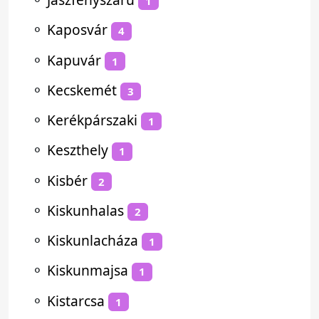
1
⚬
Kaposvár
4
⚬
Kapuvár
1
⚬
Kecskemét
3
⚬
Kerékpárszaki
1
⚬
Keszthely
1
⚬
Kisbér
2
⚬
Kiskunhalas
2
⚬
Kiskunlacháza
1
⚬
Kiskunmajsa
1
⚬
Kistarcsa
1