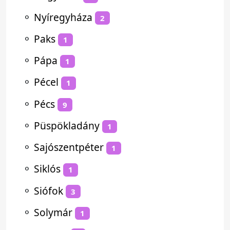
⚬
Nyíregyháza
2
⚬
Paks
1
⚬
Pápa
1
⚬
Pécel
1
⚬
Pécs
9
⚬
Püspökladány
1
⚬
Sajószentpéter
1
⚬
Siklós
1
⚬
Siófok
3
⚬
Solymár
1