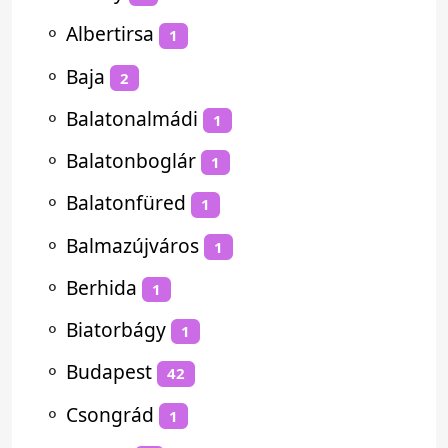
⚬
Albertirsa
1
⚬
Baja
2
⚬
Balatonalmádi
1
⚬
Balatonboglár
1
⚬
Balatonfüred
1
⚬
Balmazújváros
1
⚬
Berhida
1
⚬
Biatorbágy
1
⚬
Budapest
42
⚬
Csongrád
1