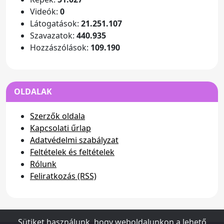
Videók:
0
Látogatások:
21.251.107
Szavazatok:
440.935
Hozzászólások:
109.190
OLDALAK
Szerzők oldala
Kapcsolati űrlap
Adatvédelmi szabályzat
Feltételek és feltételek
Rólunk
Feliratkozás (RSS)
Sütiket használunk, hogy weboldalunkon a lehető