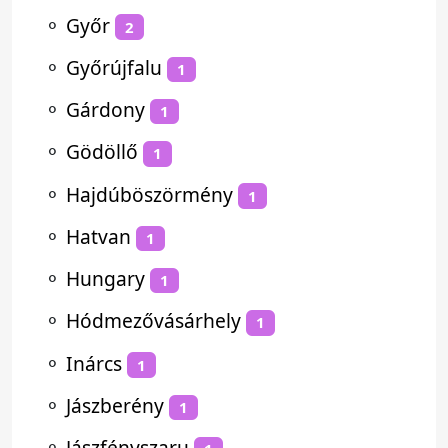
⚬
Győr
2
⚬
Győrújfalu
1
⚬
Gárdony
1
⚬
Gödöllő
1
⚬
Hajdúböszörmény
1
⚬
Hatvan
1
⚬
Hungary
1
⚬
Hódmezővásárhely
1
⚬
Inárcs
1
⚬
Jászberény
1
⚬
Jászfényszaru