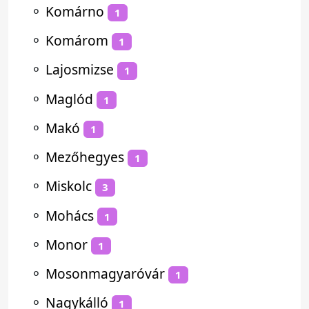
⚬
Komárno
1
⚬
Komárom
1
⚬
Lajosmizse
1
⚬
Maglód
1
⚬
Makó
1
⚬
Mezőhegyes
1
⚬
Miskolc
3
⚬
Mohács
1
⚬
Monor
1
⚬
Mosonmagyaróvár
1
⚬
Nagykálló
1