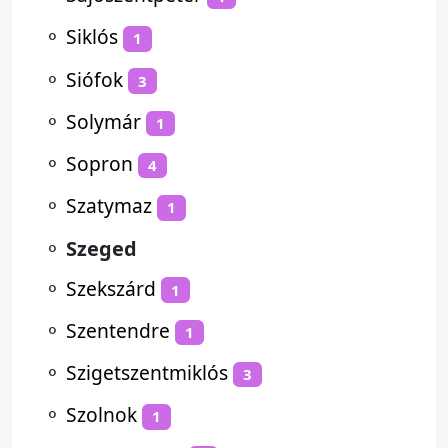
⚬
Siklós
1
⚬
Siófok
3
⚬
Solymár
1
⚬
Sopron
4
⚬
Szatymaz
1
⚬
Szeged
⚬
Szekszárd
1
⚬
Szentendre
1
⚬
Szigetszentmiklós
3
⚬
Szolnok
1