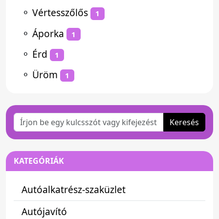
⚬
Vértesszőlős
1
⚬
Áporka
1
⚬
Érd
1
⚬
Üröm
1
Keresés
KATEGÓRIÁK
Autóalkatrész-szaküzlet
Autójavító