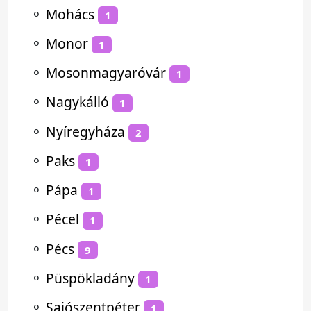
⚬
Mohács
1
⚬
Monor
1
⚬
Mosonmagyaróvár
1
⚬
Nagykálló
1
⚬
Nyíregyháza
2
⚬
Paks
1
⚬
Pápa
1
⚬
Pécel
1
⚬
Pécs
9
⚬
Püspökladány
1
⚬
Sajószentpéter
1