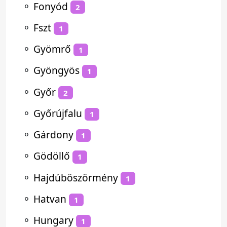
⚬
Fonyód
2
⚬
Fszt
1
⚬
Gyömrő
1
⚬
Gyöngyös
1
⚬
Győr
2
⚬
Győrújfalu
1
⚬
Gárdony
1
⚬
Gödöllő
1
⚬
Hajdúböszörmény
1
⚬
Hatvan
1
⚬
Hungary
1