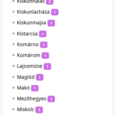
⚬
Kiskunhalas
2
⚬
Kiskunlacháza
1
⚬
Kiskunmajsa
1
⚬
Kistarcsa
1
⚬
Komárno
1
⚬
Komárom
1
⚬
Lajosmizse
1
⚬
Maglód
1
⚬
Makó
1
⚬
Mezőhegyes
1
⚬
Miskolc
3