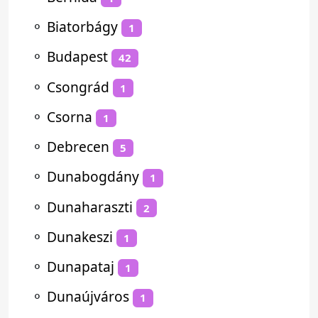
⚬
Biatorbágy
1
⚬
Budapest
42
⚬
Csongrád
1
⚬
Csorna
1
⚬
Debrecen
5
⚬
Dunabogdány
1
⚬
Dunaharaszti
2
⚬
Dunakeszi
1
⚬
Dunapataj
1
⚬
Dunaújváros
1