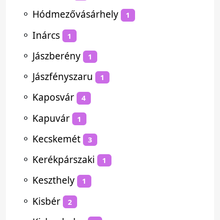
⚬
Hódmezővásárhely
1
⚬
Inárcs
1
⚬
Jászberény
1
⚬
Jászfényszaru
1
⚬
Kaposvár
4
⚬
Kapuvár
1
⚬
Kecskemét
3
⚬
Kerékpárszaki
1
⚬
Keszthely
1
⚬
Kisbér
2