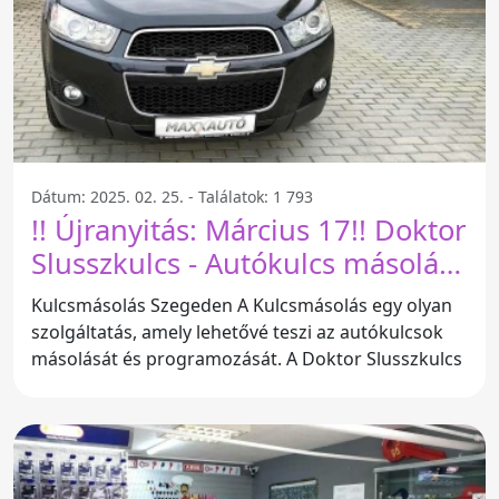
Dátum: 2025. 02. 25. - Találatok: 1 793
!! Újranyitás: Március 17!! Doktor
Slusszkulcs - Autókulcs másolás-
programozás - autónyitás -
Kulcsmásolás Szegeden A Kulcsmásolás egy olyan
szervízautóból - Szeged +40km -
szolgáltatás, amely lehetővé teszi az autókulcsok
Szeged
másolását és programozását. A Doktor Slusszkulcs