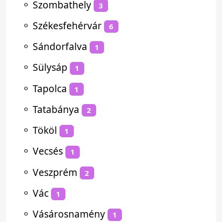
⚬
Szombathely
3
⚬
Székesfehérvár
6
⚬
Sándorfalva
1
⚬
Sülysáp
1
⚬
Tapolca
1
⚬
Tatabánya
2
⚬
Tököl
1
⚬
Vecsés
1
⚬
Veszprém
2
⚬
Vác
1
⚬
Vásárosnamény
1