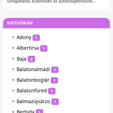
szolgáltatás, különösen az autótulajdonosok
számára. Szegeden a
KATEGÓRIÁK
⚬
Adony
1
⚬
Albertirsa
1
⚬
Baja
2
⚬
Balatonalmádi
1
⚬
Balatonboglár
1
⚬
Balatonfüred
1
⚬
Balmazújváros
1
⚬
Berhida
1