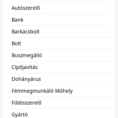
Autószerelő
Bank
Barkácsbolt
Bolt
Buszmegálló
Cipőjavítás
Dohányárus
Fémmegmunkáló Műhely
Fűtésszerelő
Gyártó