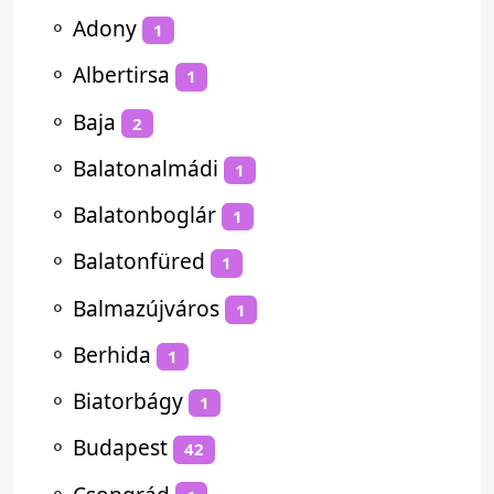
⚬
Adony
1
⚬
Albertirsa
1
⚬
Baja
2
⚬
Balatonalmádi
1
⚬
Balatonboglár
1
⚬
Balatonfüred
1
⚬
Balmazújváros
1
⚬
Berhida
1
⚬
Biatorbágy
1
⚬
Budapest
42