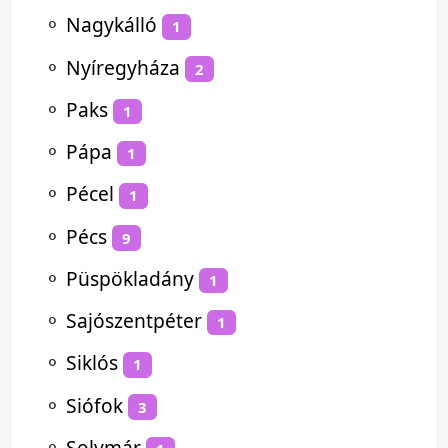
⚬
Nagykálló
1
⚬
Nyíregyháza
2
⚬
Paks
1
⚬
Pápa
1
⚬
Pécel
1
⚬
Pécs
9
⚬
Püspökladány
1
⚬
Sajószentpéter
1
⚬
Siklós
1
⚬
Siófok
3
⚬
Solymár