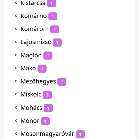
⚬
Kistarcsa
1
⚬
Komárno
1
⚬
Komárom
1
⚬
Lajosmizse
1
⚬
Maglód
1
⚬
Makó
1
⚬
Mezőhegyes
1
⚬
Miskolc
3
⚬
Mohács
1
⚬
Monor
1
⚬
Mosonmagyaróvár
1