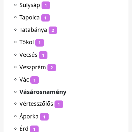
⚬
Sülysáp
1
⚬
Tapolca
1
⚬
Tatabánya
2
⚬
Tököl
1
⚬
Vecsés
1
⚬
Veszprém
2
⚬
Vác
1
⚬
Vásárosnamény
⚬
Vértesszőlős
1
⚬
Áporka
1
⚬
Érd
1