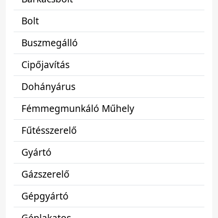
Bolt
Buszmegálló
Cipőjavítás
Dohányárus
Fémmegmunkáló Műhely
Fűtésszerelő
Gyártó
Gázszerelő
Gépgyártó
Géplakatos