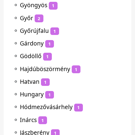
⚬
Gyöngyös
1
⚬
Győr
2
⚬
Győrújfalu
1
⚬
Gárdony
1
⚬
Gödöllő
1
⚬
Hajdúböszörmény
1
⚬
Hatvan
1
⚬
Hungary
1
⚬
Hódmezővásárhely
1
⚬
Inárcs
1
⚬
Jászberény
1