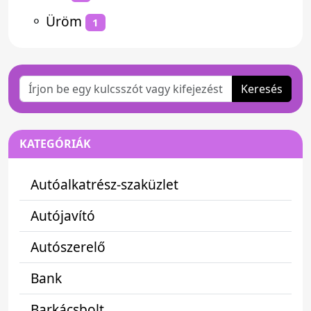
⚬
Üröm
1
Keresés
KATEGÓRIÁK
Autóalkatrész-szaküzlet
Autójavító
Autószerelő
Bank
Barkácsbolt