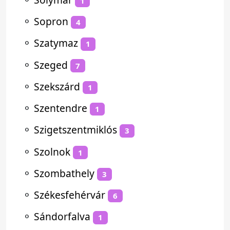
1
⚬
Sopron
4
⚬
Szatymaz
1
⚬
Szeged
7
⚬
Szekszárd
1
⚬
Szentendre
1
⚬
Szigetszentmiklós
3
⚬
Szolnok
1
⚬
Szombathely
3
⚬
Székesfehérvár
6
⚬
Sándorfalva
1