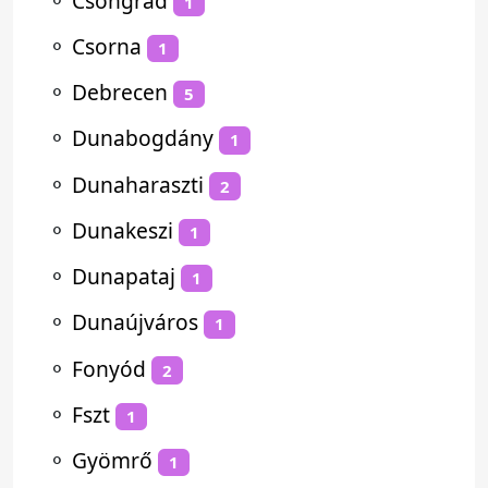
⚬
Csongrád
1
⚬
Csorna
1
⚬
Debrecen
5
⚬
Dunabogdány
1
⚬
Dunaharaszti
2
⚬
Dunakeszi
1
⚬
Dunapataj
1
⚬
Dunaújváros
1
⚬
Fonyód
2
⚬
Fszt
1
⚬
Gyömrő
1