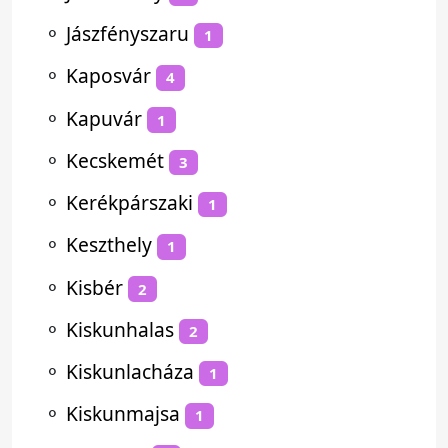
⚬
Jászfényszaru
1
⚬
Kaposvár
4
⚬
Kapuvár
1
⚬
Kecskemét
3
⚬
Kerékpárszaki
1
⚬
Keszthely
1
⚬
Kisbér
2
⚬
Kiskunhalas
2
⚬
Kiskunlacháza
1
⚬
Kiskunmajsa
1