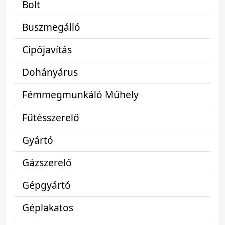
Bolt
Buszmegálló
Cipőjavítás
Dohányárus
Fémmegmunkáló Műhely
Fűtésszerelő
Gyártó
Gázszerelő
Gépgyártó
Géplakatos