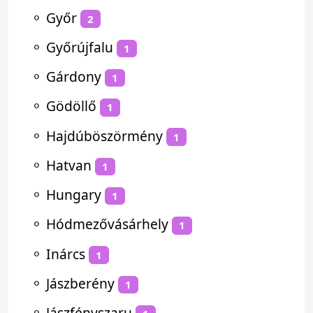
⚬
Győr
2
⚬
Győrújfalu
1
⚬
Gárdony
1
⚬
Gödöllő
1
⚬
Hajdúböszörmény
1
⚬
Hatvan
1
⚬
Hungary
1
⚬
Hódmezővásárhely
1
⚬
Inárcs
1
⚬
Jászberény
1
⚬
Jászfényszaru