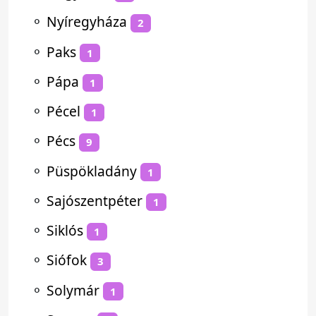
⚬
Nyíregyháza
2
⚬
Paks
1
⚬
Pápa
1
⚬
Pécel
1
⚬
Pécs
9
⚬
Püspökladány
1
⚬
Sajószentpéter
1
⚬
Siklós
1
⚬
Siófok
3
⚬
Solymár
1