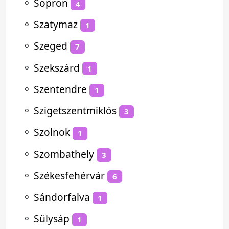
⚬
Sopron
4
⚬
Szatymaz
1
⚬
Szeged
7
⚬
Szekszárd
1
⚬
Szentendre
1
⚬
Szigetszentmiklós
3
⚬
Szolnok
1
⚬
Szombathely
3
⚬
Székesfehérvár
6
⚬
Sándorfalva
1
⚬
Sülysáp
1