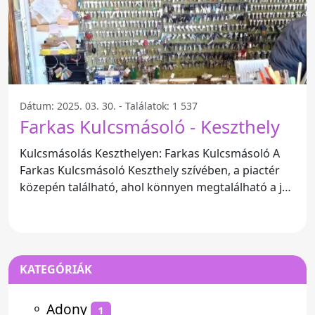
Dátum: 2025. 03. 30. - Találatok: 1 537
Farkas Kulcsmásoló - Keszthely
Kulcsmásolás Keszthelyen: Farkas Kulcsmásoló A
Farkas Kulcsmásoló Keszthely szívében, a piactér
közepén található, ahol könnyen megtalálható a jól
látható
KATEGÓRIÁK
⚬
Adony
1