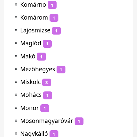
⚬
Komárno
1
⚬
Komárom
1
⚬
Lajosmizse
1
⚬
Maglód
1
⚬
Makó
1
⚬
Mezőhegyes
1
⚬
Miskolc
3
⚬
Mohács
1
⚬
Monor
1
⚬
Mosonmagyaróvár
1
⚬
Nagykálló
1