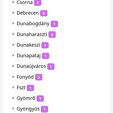
⚬
Csorna
1
⚬
Debrecen
5
⚬
Dunabogdány
1
⚬
Dunaharaszti
2
⚬
Dunakeszi
1
⚬
Dunapataj
1
⚬
Dunaújváros
1
⚬
Fonyód
2
⚬
Fszt
1
⚬
Gyömrő
1
⚬
Gyöngyös
1