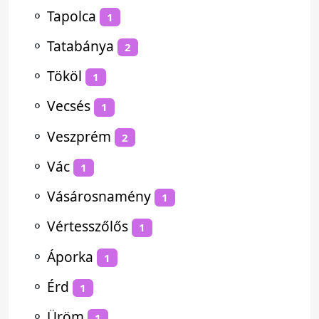
⚬
Tapolca
1
⚬
Tatabánya
2
⚬
Tököl
1
⚬
Vecsés
1
⚬
Veszprém
2
⚬
Vác
1
⚬
Vásárosnamény
1
⚬
Vértesszőlős
1
⚬
Áporka
1
⚬
Érd
1
⚬
Üröm
1