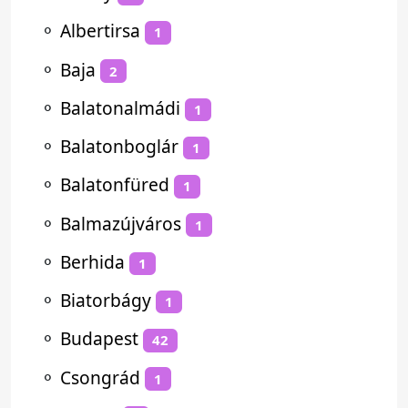
⚬
Albertirsa
1
⚬
Baja
2
⚬
Balatonalmádi
1
⚬
Balatonboglár
1
⚬
Balatonfüred
1
⚬
Balmazújváros
1
⚬
Berhida
1
⚬
Biatorbágy
1
⚬
Budapest
42
⚬
Csongrád
1