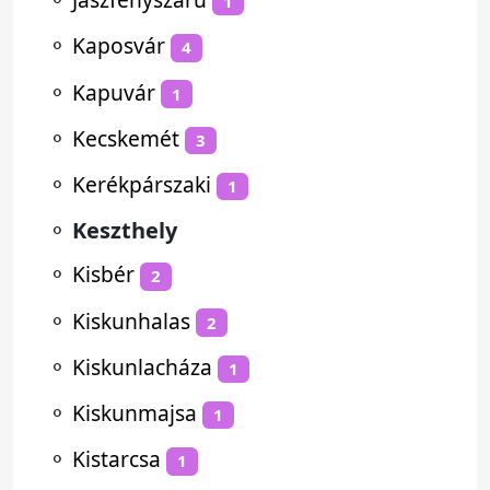
1
⚬
Kaposvár
4
⚬
Kapuvár
1
⚬
Kecskemét
3
⚬
Kerékpárszaki
1
⚬
Keszthely
⚬
Kisbér
2
⚬
Kiskunhalas
2
⚬
Kiskunlacháza
1
⚬
Kiskunmajsa
1
⚬
Kistarcsa
1