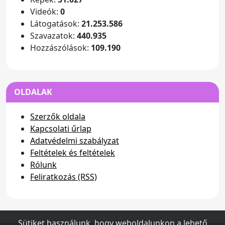
Videók:
0
Látogatások:
21.253.586
Szavazatok:
440.935
Hozzászólások:
109.190
OLDALAK
Szerzők oldala
Kapcsolati űrlap
Adatvédelmi szabályzat
Feltételek és feltételek
Rólunk
Feliratkozás (RSS)
Sütiket használunk, hogy weboldalunkon a lehető