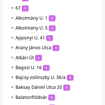
⚬
67
1
⚬
Alkotmány U. 1
1
⚬
Alkotmány U. 5
1
⚬
Apponyi U. 41
1
⚬
Arany János Utca
1
⚬
Atkári Út
1
⚬
Bagosi U. 16
1
⚬
Bajcsy-zsilinszky U. 36/a
1
⚬
Baksay Dániel Utca 20
1
⚬
Balatonföldvár
1