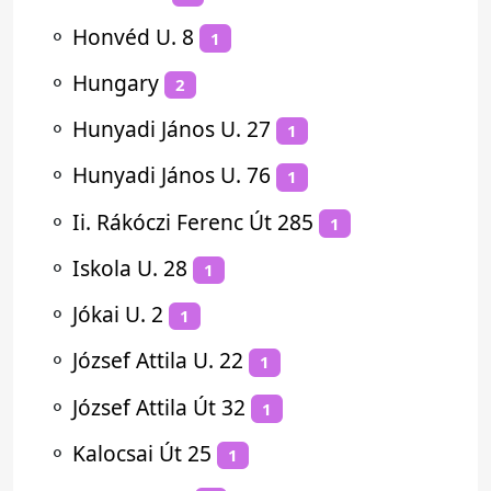
⚬
Honvéd U. 8
1
⚬
Hungary
2
⚬
Hunyadi János U. 27
1
⚬
Hunyadi János U. 76
1
⚬
Ii. Rákóczi Ferenc Út 285
1
⚬
Iskola U. 28
1
⚬
Jókai U. 2
1
⚬
József Attila U. 22
1
⚬
József Attila Út 32
1
⚬
Kalocsai Út 25
1