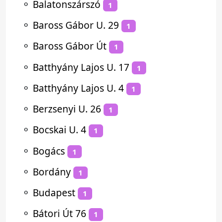
⚬
Balatonszárszó
1
⚬
Baross Gábor U. 29
1
⚬
Baross Gábor Út
1
⚬
Batthyány Lajos U. 17
1
⚬
Batthyány Lajos U. 4
1
⚬
Berzsenyi U. 26
1
⚬
Bocskai U. 4
1
⚬
Bogács
1
⚬
Bordány
1
⚬
Budapest
1
⚬
Bátori Út 76
1