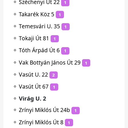
⚬
Széchenyi Út 22
1
⚬
Takarék Köz 5
1
⚬
Temesvári U. 35
1
⚬
Tokaji Út 81
1
⚬
Tóth Árpád Út 6
1
⚬
Vak Bottyán János Út 29
1
⚬
Vasút U. 22
2
⚬
Vasút Út 67
1
⚬
Virág U. 2
⚬
Zrínyi Miklós Út 24b
1
⚬
Zrínyi Miklós Út 8
1