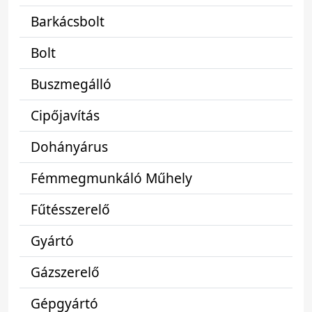
Barkácsbolt
Bolt
Buszmegálló
Cipőjavítás
Dohányárus
Fémmegmunkáló Műhely
Fűtésszerelő
Gyártó
Gázszerelő
Gépgyártó