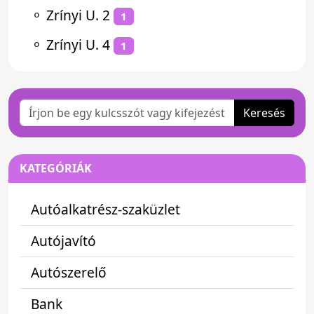
⚬
Zrínyi U. 2
1
⚬
Zrínyi U. 4
1
Keresés
KATEGÓRIÁK
Autóalkatrész-szaküzlet
Autójavító
Autószerelő
Bank