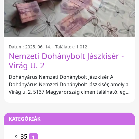
Dátum: 2025. 06. 14. - Találatok: 1 012
Nemzeti Dohánybolt Jászkisér -
Virág U. 2
Dohányárus Nemzeti Dohánybolt Jászkisér A
Dohányárus Nemzeti Dohánybolt Jászkisér, amely a
Virág u. 2, 5137 Magyarország címen található, egy
kiváló helyszín
KATEGÓRIÁK
⚬
35
1