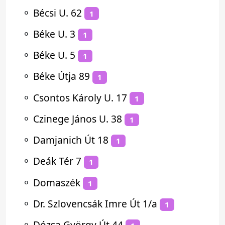
⚬
Bécsi U. 62
1
⚬
Béke U. 3
1
⚬
Béke U. 5
1
⚬
Béke Útja 89
1
⚬
Csontos Károly U. 17
1
⚬
Czinege János U. 38
1
⚬
Damjanich Út 18
1
⚬
Deák Tér 7
1
⚬
Domaszék
1
⚬
Dr. Szlovencsák Imre Út 1/a
1
⚬
Dózsa György Út 44