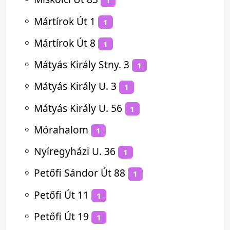
1
⚬
Mártírok Út 1
1
⚬
Mártírok Út 8
1
⚬
Mátyás Király Stny. 3
1
⚬
Mátyás Király U. 3
1
⚬
Mátyás Király U. 56
1
⚬
Mórahalom
1
⚬
Nyíregyházi U. 36
1
⚬
Petőfi Sándor Út 88
1
⚬
Petőfi Út 11
1
⚬
Petőfi Út 19
1