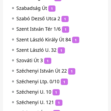
⚬
Szabadság Út
1
⚬
Szabó Dezső Utca 2
1
⚬
Szent István Tér 1/6
1
⚬
Szent László Király Út 84
1
⚬
Szent László U. 32
1
⚬
Szováti Út 3
1
⚬
Széchenyi István Út 22
1
⚬
Széchenyi Ltp. 0/10
1
⚬
Széchenyi U. 10
1
⚬
Széchenyi U. 121
1