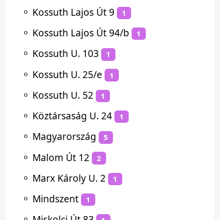
⚬
Kossuth Lajos Út 9
1
⚬
Kossuth Lajos Út 94/b
1
⚬
Kossuth U. 103
1
⚬
Kossuth U. 25/e
1
⚬
Kossuth U. 52
1
⚬
Köztársaság U. 24
1
⚬
Magyarország
5
⚬
Malom Út 12
2
⚬
Marx Károly U. 2
1
⚬
Mindszent
1
⚬
Miskolci Út 83