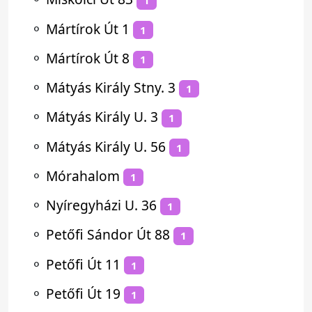
1
⚬
Mártírok Út 1
1
⚬
Mártírok Út 8
1
⚬
Mátyás Király Stny. 3
1
⚬
Mátyás Király U. 3
1
⚬
Mátyás Király U. 56
1
⚬
Mórahalom
1
⚬
Nyíregyházi U. 36
1
⚬
Petőfi Sándor Út 88
1
⚬
Petőfi Út 11
1
⚬
Petőfi Út 19
1