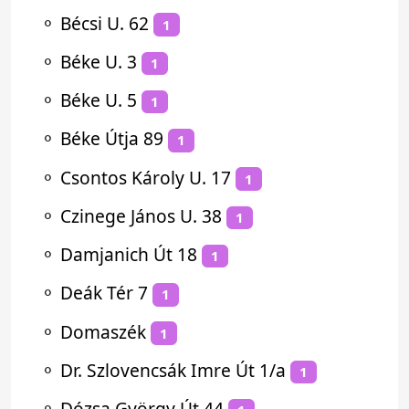
⚬
Bécsi U. 62
1
⚬
Béke U. 3
1
⚬
Béke U. 5
1
⚬
Béke Útja 89
1
⚬
Csontos Károly U. 17
1
⚬
Czinege János U. 38
1
⚬
Damjanich Út 18
1
⚬
Deák Tér 7
1
⚬
Domaszék
1
⚬
Dr. Szlovencsák Imre Út 1/a
1
⚬
Dózsa György Út 44