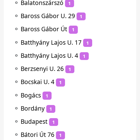
⚬
Balatonszárszó
1
⚬
Baross Gábor U. 29
1
⚬
Baross Gábor Út
1
⚬
Batthyány Lajos U. 17
1
⚬
Batthyány Lajos U. 4
1
⚬
Berzsenyi U. 26
1
⚬
Bocskai U. 4
1
⚬
Bogács
1
⚬
Bordány
1
⚬
Budapest
1
⚬
Bátori Út 76
1