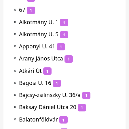
⚬
67
1
⚬
Alkotmány U. 1
1
⚬
Alkotmány U. 5
1
⚬
Apponyi U. 41
1
⚬
Arany János Utca
1
⚬
Atkári Út
1
⚬
Bagosi U. 16
1
⚬
Bajcsy-zsilinszky U. 36/a
1
⚬
Baksay Dániel Utca 20
1
⚬
Balatonföldvár
1