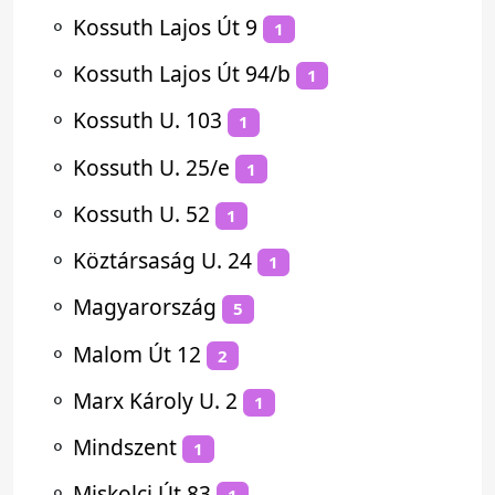
⚬
Kossuth Lajos Út 9
1
⚬
Kossuth Lajos Út 94/b
1
⚬
Kossuth U. 103
1
⚬
Kossuth U. 25/e
1
⚬
Kossuth U. 52
1
⚬
Köztársaság U. 24
1
⚬
Magyarország
5
⚬
Malom Út 12
2
⚬
Marx Károly U. 2
1
⚬
Mindszent
1
⚬
Miskolci Út 83