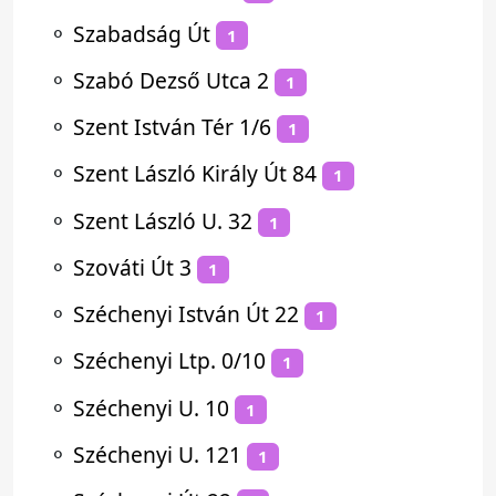
⚬
Szabadság Út
1
⚬
Szabó Dezső Utca 2
1
⚬
Szent István Tér 1/6
1
⚬
Szent László Király Út 84
1
⚬
Szent László U. 32
1
⚬
Szováti Út 3
1
⚬
Széchenyi István Út 22
1
⚬
Széchenyi Ltp. 0/10
1
⚬
Széchenyi U. 10
1
⚬
Széchenyi U. 121
1