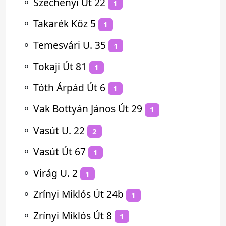
⚬
Széchenyi Út 22
1
⚬
Takarék Köz 5
1
⚬
Temesvári U. 35
1
⚬
Tokaji Út 81
1
⚬
Tóth Árpád Út 6
1
⚬
Vak Bottyán János Út 29
1
⚬
Vasút U. 22
2
⚬
Vasút Út 67
1
⚬
Virág U. 2
1
⚬
Zrínyi Miklós Út 24b
1
⚬
Zrínyi Miklós Út 8
1