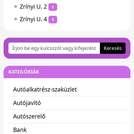
⚬
Zrínyi U. 2
1
⚬
Zrínyi U. 4
1
Keresés
KATEGÓRIÁK
Autóalkatrész-szaküzlet
Autójavító
Autószerelő
Bank