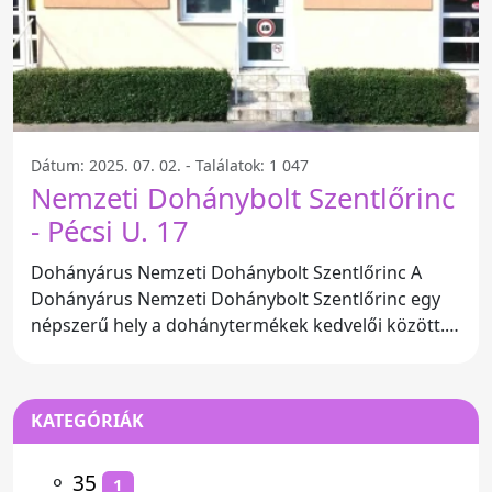
Dátum: 2025. 07. 02. - Találatok: 1 047
Nemzeti Dohánybolt Szentlőrinc
- Pécsi U. 17
Dohányárus Nemzeti Dohánybolt Szentlőrinc A
Dohányárus Nemzeti Dohánybolt Szentlőrinc egy
népszerű hely a dohánytermékek kedvelői között. A
bolt a Pécsi u. 17
KATEGÓRIÁK
⚬
35
1