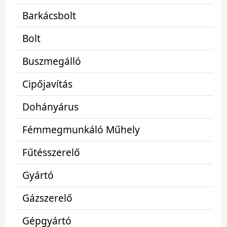
Barkácsbolt
Bolt
Buszmegálló
Cipőjavítás
Dohányárus
Fémmegmunkáló Műhely
Fűtésszerelő
Gyártó
Gázszerelő
Gépgyártó