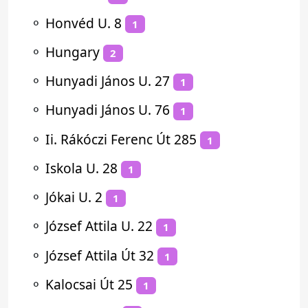
⚬
Honvéd U. 8
1
⚬
Hungary
2
⚬
Hunyadi János U. 27
1
⚬
Hunyadi János U. 76
1
⚬
Ii. Rákóczi Ferenc Út 285
1
⚬
Iskola U. 28
1
⚬
Jókai U. 2
1
⚬
József Attila U. 22
1
⚬
József Attila Út 32
1
⚬
Kalocsai Út 25
1