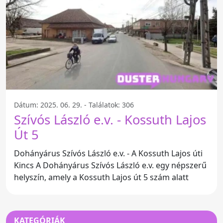
Dátum: 2025. 06. 29. - Találatok: 306
Szívós László e.v. - Kossuth Lajos
Út 5
Dohányárus Szívós László e.v. - A Kossuth Lajos úti
Kincs A Dohányárus Szívós László e.v. egy népszerű
helyszín, amely a Kossuth Lajos út 5 szám alatt
KATEGÓRIÁK