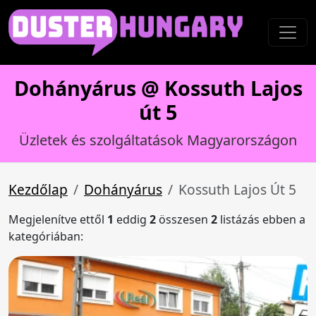
Dohányárus @ Kossuth Lajos
út 5
Üzletek és szolgáltatások Magyarországon
Kezdőlap
Dohányárus
Kossuth Lajos Út 5
Megjelenítve ettől
1
eddig
2
összesen
2
listázás ebben a
kategóriában: