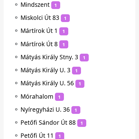
⚬
Mindszent
1
⚬
Miskolci Út 83
1
⚬
Mártírok Út 1
1
⚬
Mártírok Út 8
1
⚬
Mátyás Király Stny. 3
1
⚬
Mátyás Király U. 3
1
⚬
Mátyás Király U. 56
1
⚬
Mórahalom
1
⚬
Nyíregyházi U. 36
1
⚬
Petőfi Sándor Út 88
1
⚬
Petőfi Út 11
1