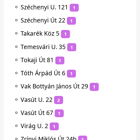
⚬
Széchenyi U. 121
1
⚬
Széchenyi Út 22
1
⚬
Takarék Köz 5
1
⚬
Temesvári U. 35
1
⚬
Tokaji Út 81
1
⚬
Tóth Árpád Út 6
1
⚬
Vak Bottyán János Út 29
1
⚬
Vasút U. 22
2
⚬
Vasút Út 67
1
⚬
Virág U. 2
1
⚬
Zrínyi Miklós Út 24b
1