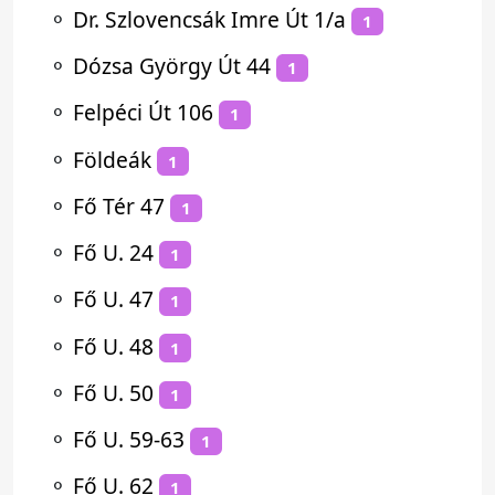
⚬
Dr. Szlovencsák Imre Út 1/a
1
⚬
Dózsa György Út 44
1
⚬
Felpéci Út 106
1
⚬
Földeák
1
⚬
Fő Tér 47
1
⚬
Fő U. 24
1
⚬
Fő U. 47
1
⚬
Fő U. 48
1
⚬
Fő U. 50
1
⚬
Fő U. 59-63
1
⚬
Fő U. 62
1