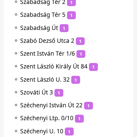
⚬
Szabadság Tér 2
1
⚬
Szabadság Tér 5
1
⚬
Szabadság Út
1
⚬
Szabó Dezső Utca 2
1
⚬
Szent István Tér 1/6
1
⚬
Szent László Király Út 84
1
⚬
Szent László U. 32
1
⚬
Szováti Út 3
1
⚬
Széchenyi István Út 22
1
⚬
Széchenyi Ltp. 0/10
1
⚬
Széchenyi U. 10
1