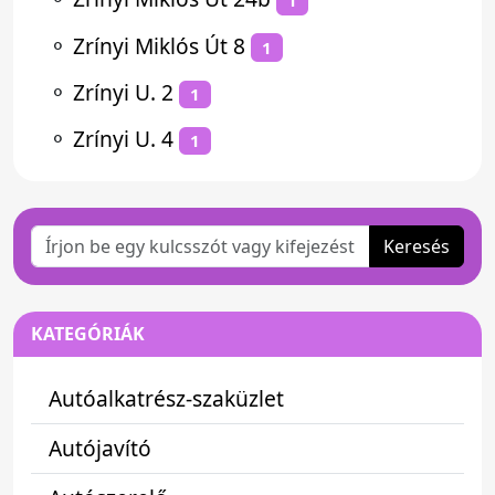
1
⚬
Zrínyi Miklós Út 8
1
⚬
Zrínyi U. 2
1
⚬
Zrínyi U. 4
1
Keresés
KATEGÓRIÁK
Autóalkatrész-szaküzlet
Autójavító