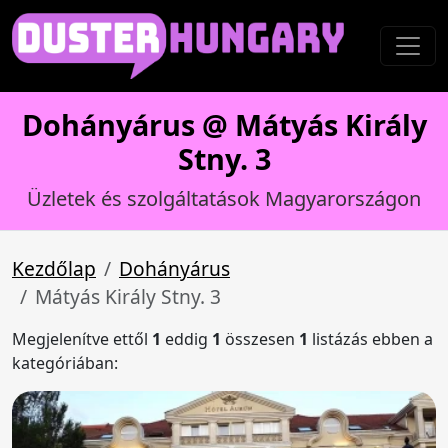
Dohányárus @ Mátyás Király
Stny. 3
Üzletek és szolgáltatások Magyarországon
Kezdőlap
Dohányárus
Mátyás Király Stny. 3
Megjelenítve ettől
1
eddig
1
összesen
1
listázás ebben a
kategóriában: