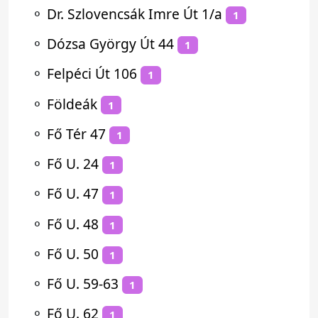
⚬
Dr. Szlovencsák Imre Út 1/a
1
⚬
Dózsa György Út 44
1
⚬
Felpéci Út 106
1
⚬
Földeák
1
⚬
Fő Tér 47
1
⚬
Fő U. 24
1
⚬
Fő U. 47
1
⚬
Fő U. 48
1
⚬
Fő U. 50
1
⚬
Fő U. 59-63
1
⚬
Fő U. 62
1