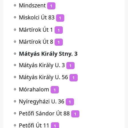
⚬
Mindszent
1
⚬
Miskolci Út 83
1
⚬
Mártírok Út 1
1
⚬
Mártírok Út 8
1
⚬
Mátyás Király Stny. 3
⚬
Mátyás Király U. 3
1
⚬
Mátyás Király U. 56
1
⚬
Mórahalom
1
⚬
Nyíregyházi U. 36
1
⚬
Petőfi Sándor Út 88
1
⚬
Petőfi Út 11
1