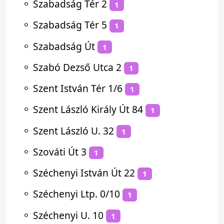
⚬
Szabadság Tér 2
1
⚬
Szabadság Tér 5
1
⚬
Szabadság Út
1
⚬
Szabó Dezső Utca 2
1
⚬
Szent István Tér 1/6
1
⚬
Szent László Király Út 84
1
⚬
Szent László U. 32
1
⚬
Szováti Út 3
1
⚬
Széchenyi István Út 22
1
⚬
Széchenyi Ltp. 0/10
1
⚬
Széchenyi U. 10
1