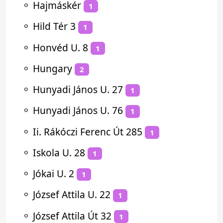
⚬
Hajmáskér
1
⚬
Hild Tér 3
1
⚬
Honvéd U. 8
1
⚬
Hungary
2
⚬
Hunyadi János U. 27
1
⚬
Hunyadi János U. 76
1
⚬
Ii. Rákóczi Ferenc Út 285
1
⚬
Iskola U. 28
1
⚬
Jókai U. 2
1
⚬
József Attila U. 22
1
⚬
József Attila Út 32
1