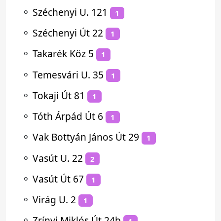
⚬
Széchenyi U. 121
1
⚬
Széchenyi Út 22
1
⚬
Takarék Köz 5
1
⚬
Temesvári U. 35
1
⚬
Tokaji Út 81
1
⚬
Tóth Árpád Út 6
1
⚬
Vak Bottyán János Út 29
1
⚬
Vasút U. 22
2
⚬
Vasút Út 67
1
⚬
Virág U. 2
1
⚬
Zrínyi Miklós Út 24b