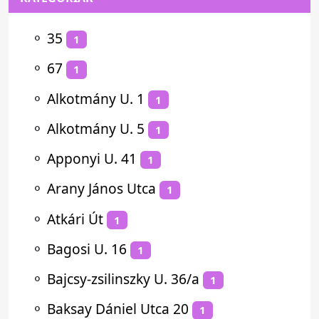
⚬
35
1
⚬
67
1
⚬
Alkotmány U. 1
1
⚬
Alkotmány U. 5
1
⚬
Apponyi U. 41
1
⚬
Arany János Utca
1
⚬
Atkári Út
1
⚬
Bagosi U. 16
1
⚬
Bajcsy-zsilinszky U. 36/a
1
⚬
Baksay Dániel Utca 20
1