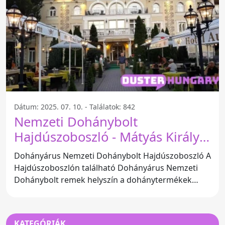
Dátum: 2025. 07. 10. - Találatok: 842
Nemzeti Dohánybolt
Hajdúszoboszló - Mátyás Király
Stny. 3
Dohányárus Nemzeti Dohánybolt Hajdúszoboszló A
Hajdúszoboszlón található Dohányárus Nemzeti
Dohánybolt remek helyszín a dohánytermékek
vásárlására. Cím:
KATEGÓRIÁK