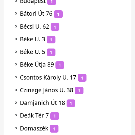
⚬
Budapest
1
⚬
Bátori Út 76
1
⚬
Bécsi U. 62
1
⚬
Béke U. 3
1
⚬
Béke U. 5
1
⚬
Béke Útja 89
1
⚬
Csontos Károly U. 17
1
⚬
Czinege János U. 38
1
⚬
Damjanich Út 18
1
⚬
Deák Tér 7
1
⚬
Domaszék
1