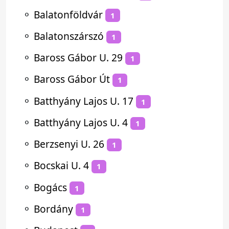
⚬
Balatonföldvár
1
⚬
Balatonszárszó
1
⚬
Baross Gábor U. 29
1
⚬
Baross Gábor Út
1
⚬
Batthyány Lajos U. 17
1
⚬
Batthyány Lajos U. 4
1
⚬
Berzsenyi U. 26
1
⚬
Bocskai U. 4
1
⚬
Bogács
1
⚬
Bordány
1