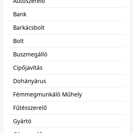
Autószerelő
Bank
Barkácsbolt
Bolt
Buszmegálló
Cipőjavítás
Dohányárus
Fémmegmunkáló Műhely
Fűtésszerelő
Gyártó