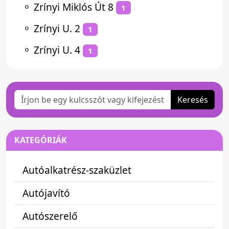
⚬
Zrínyi Miklós Út 8
1
⚬
Zrínyi U. 2
1
⚬
Zrínyi U. 4
1
Keresés
KATEGÓRIÁK
Autóalkatrész-szaküzlet
Autójavító
Autószerelő