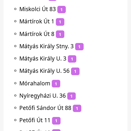
⚬
Miskolci Út 83
1
⚬
Mártírok Út 1
1
⚬
Mártírok Út 8
1
⚬
Mátyás Király Stny. 3
1
⚬
Mátyás Király U. 3
1
⚬
Mátyás Király U. 56
1
⚬
Mórahalom
1
⚬
Nyíregyházi U. 36
1
⚬
Petőfi Sándor Út 88
1
⚬
Petőfi Út 11
1