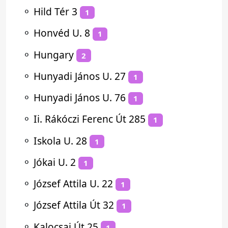
⚬
Hild Tér 3
1
⚬
Honvéd U. 8
1
⚬
Hungary
2
⚬
Hunyadi János U. 27
1
⚬
Hunyadi János U. 76
1
⚬
Ii. Rákóczi Ferenc Út 285
1
⚬
Iskola U. 28
1
⚬
Jókai U. 2
1
⚬
József Attila U. 22
1
⚬
József Attila Út 32
1
⚬
Kalocsai Út 25
1