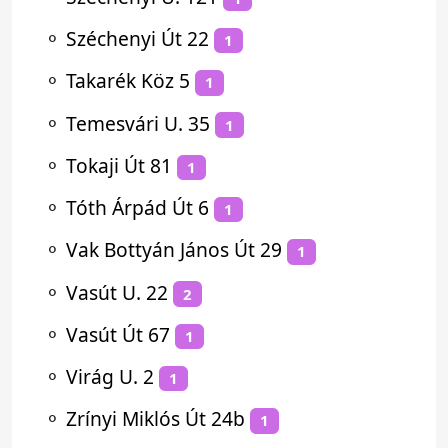
⚬
Széchenyi Út 22
1
⚬
Takarék Köz 5
1
⚬
Temesvári U. 35
1
⚬
Tokaji Út 81
1
⚬
Tóth Árpád Út 6
1
⚬
Vak Bottyán János Út 29
1
⚬
Vasút U. 22
2
⚬
Vasút Út 67
1
⚬
Virág U. 2
1
⚬
Zrínyi Miklós Út 24b
1