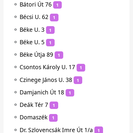
⚬
Bátori Út 76
1
⚬
Bécsi U. 62
1
⚬
Béke U. 3
1
⚬
Béke U. 5
1
⚬
Béke Útja 89
1
⚬
Csontos Károly U. 17
1
⚬
Czinege János U. 38
1
⚬
Damjanich Út 18
1
⚬
Deák Tér 7
1
⚬
Domaszék
1
⚬
Dr. Szlovencsák Imre Út 1/a
1