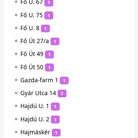
⚬
Fő U. 67
1
⚬
Fő U. 75
1
⚬
Fő U. 8
1
⚬
Fő Út 27/a
1
⚬
Fő Út 49
1
⚬
Fő Út 50
1
⚬
Gazda-farm 1
1
⚬
Gyár Utca 14
1
⚬
Hajdú U. 1
1
⚬
Hajdú U. 2
1
⚬
Hajmáskér
1