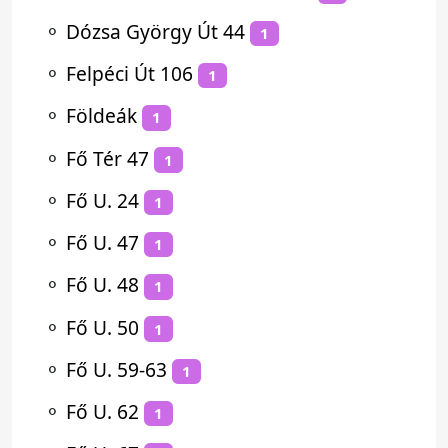
⚬
Dózsa György Út 44
1
⚬
Felpéci Út 106
1
⚬
Földeák
1
⚬
Fő Tér 47
1
⚬
Fő U. 24
1
⚬
Fő U. 47
1
⚬
Fő U. 48
1
⚬
Fő U. 50
1
⚬
Fő U. 59-63
1
⚬
Fő U. 62
1