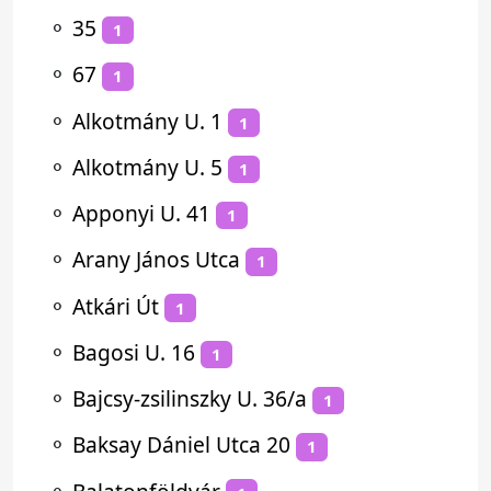
⚬
35
1
⚬
67
1
⚬
Alkotmány U. 1
1
⚬
Alkotmány U. 5
1
⚬
Apponyi U. 41
1
⚬
Arany János Utca
1
⚬
Atkári Út
1
⚬
Bagosi U. 16
1
⚬
Bajcsy-zsilinszky U. 36/a
1
⚬
Baksay Dániel Utca 20
1