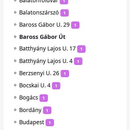
⚬
Balatonföldvár
1
⚬
Balatonszárszó
1
⚬
Baross Gábor U. 29
1
⚬
Baross Gábor Út
⚬
Batthyány Lajos U. 17
1
⚬
Batthyány Lajos U. 4
1
⚬
Berzsenyi U. 26
1
⚬
Bocskai U. 4
1
⚬
Bogács
1
⚬
Bordány
1
⚬
Budapest
1