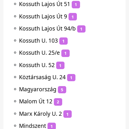
⚬
Kossuth Lajos Út 51
1
⚬
Kossuth Lajos Út 9
1
⚬
Kossuth Lajos Út 94/b
1
⚬
Kossuth U. 103
1
⚬
Kossuth U. 25/e
1
⚬
Kossuth U. 52
1
⚬
Köztársaság U. 24
1
⚬
Magyarország
5
⚬
Malom Út 12
2
⚬
Marx Károly U. 2
1
⚬
Mindszent
1