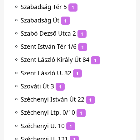
⚬
Szabadság Tér 5
1
⚬
Szabadság Út
1
⚬
Szabó Dezső Utca 2
1
⚬
Szent István Tér 1/6
1
⚬
Szent László Király Út 84
1
⚬
Szent László U. 32
1
⚬
Szováti Út 3
1
⚬
Széchenyi István Út 22
1
⚬
Széchenyi Ltp. 0/10
1
⚬
Széchenyi U. 10
1
⚬
Széchenyi U. 121
1