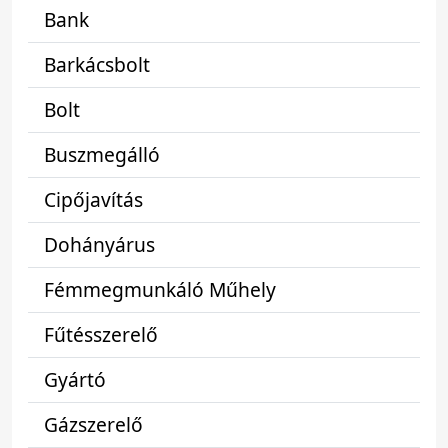
Bank
Barkácsbolt
Bolt
Buszmegálló
Cipőjavítás
Dohányárus
Fémmegmunkáló Műhely
Fűtésszerelő
Gyártó
Gázszerelő