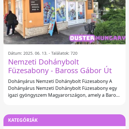
Dátum: 2025. 06. 13. - Találatok: 720
Nemzeti Dohánybolt
Füzesabony - Baross Gábor Út
Dohányárus Nemzeti Dohánybolt Füzesabony A
Dohányárus Nemzeti Dohánybolt Füzesabony egy
igazi gyöngyszem Magyarországon, amely a Baross
Gábor úton található.
KATEGÓRIÁK