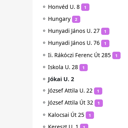
⚬
Honvéd U. 8
1
⚬
Hungary
2
⚬
Hunyadi János U. 27
1
⚬
Hunyadi János U. 76
1
⚬
Ii. Rákóczi Ferenc Út 285
1
⚬
Iskola U. 28
1
⚬
Jókai U. 2
⚬
József Attila U. 22
1
⚬
József Attila Út 32
1
⚬
Kalocsai Út 25
1
⚬
Kereszt U. 1
1