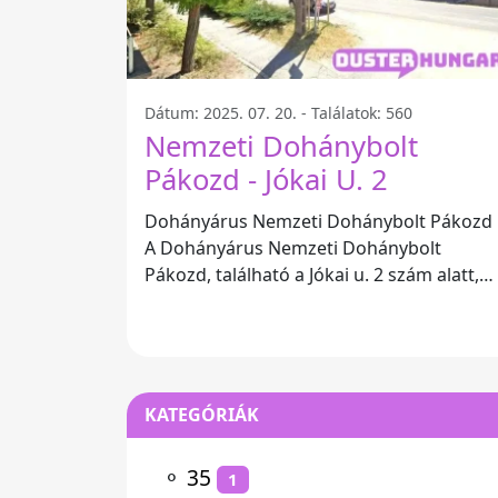
Dátum: 2025. 07. 20. - Találatok: 560
Nemzeti Dohánybolt
Pákozd - Jókai U. 2
Dohányárus Nemzeti Dohánybolt Pákozd
A Dohányárus Nemzeti Dohánybolt
Pákozd, található a Jókai u. 2 szám alatt,
egy kiváló hely a dohánytermékek
kedvelőinek.
KATEGÓRIÁK
⚬
35
1