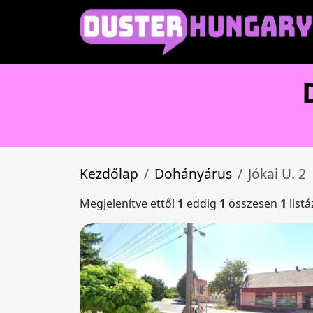
Kezdőlap
Dohányárus
Jókai U. 2
Megjelenítve ettől
1
eddig
1
összesen
1
list