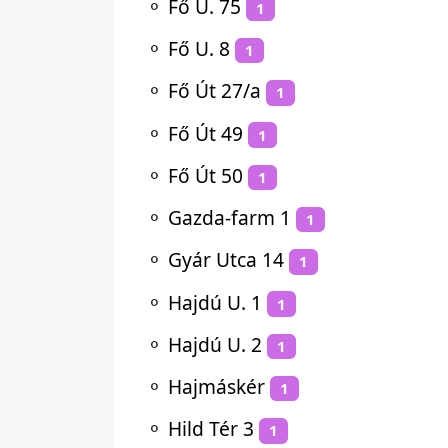
⚬
Fő U. 75
1
⚬
Fő U. 8
1
⚬
Fő Út 27/a
1
⚬
Fő Út 49
1
⚬
Fő Út 50
1
⚬
Gazda-farm 1
1
⚬
Gyár Utca 14
1
⚬
Hajdú U. 1
1
⚬
Hajdú U. 2
1
⚬
Hajmáskér
1
⚬
Hild Tér 3
1