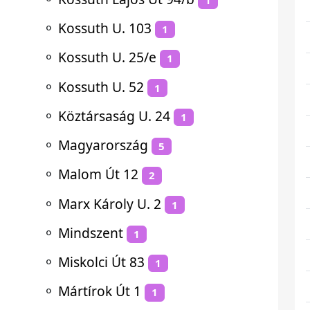
⚬
Kossuth U. 103
1
⚬
Kossuth U. 25/e
1
⚬
Kossuth U. 52
1
⚬
Köztársaság U. 24
1
⚬
Magyarország
5
⚬
Malom Út 12
2
⚬
Marx Károly U. 2
1
⚬
Mindszent
1
⚬
Miskolci Út 83
1
⚬
Mártírok Út 1
1