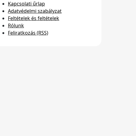
Kapcsolati űrlap
Adatvédelmi szabályzat
Feltételek és feltételek
Rólunk
Feliratkozás (RSS)