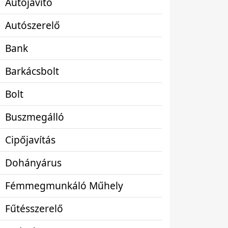
Autójavító
Autószerelő
Bank
Barkácsbolt
Bolt
Buszmegálló
Cipőjavítás
Dohányárus
Fémmegmunkáló Műhely
Fűtésszerelő