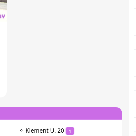
⚬
Klement U. 20
1