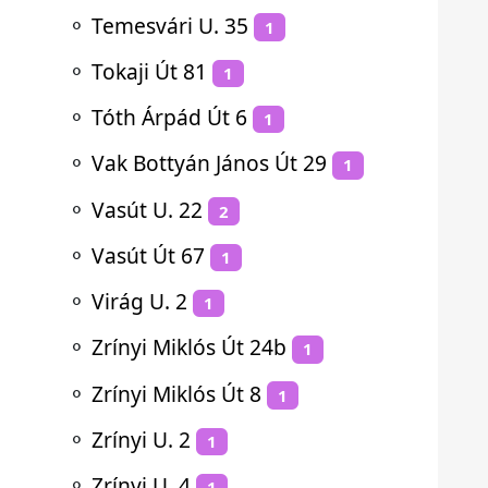
⚬
Temesvári U. 35
1
⚬
Tokaji Út 81
1
⚬
Tóth Árpád Út 6
1
⚬
Vak Bottyán János Út 29
1
⚬
Vasút U. 22
2
⚬
Vasút Út 67
1
⚬
Virág U. 2
1
⚬
Zrínyi Miklós Út 24b
1
⚬
Zrínyi Miklós Út 8
1
⚬
Zrínyi U. 2
1
⚬
Zrínyi U. 4
1