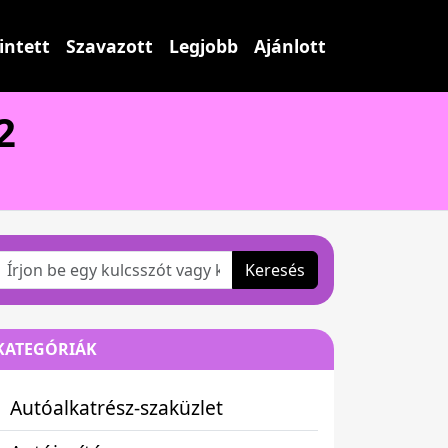
intett
Szavazott
Legjobb
Ajánlott
2
Keresés
KATEGÓRIÁK
Autóalkatrész-szaküzlet