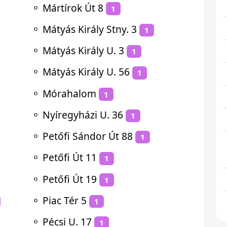
⚬
Mártírok Út 8
1
⚬
Mátyás Király Stny. 3
1
⚬
Mátyás Király U. 3
1
⚬
Mátyás Király U. 56
1
⚬
Mórahalom
1
⚬
Nyíregyházi U. 36
1
⚬
Petőfi Sándor Út 88
1
⚬
Petőfi Út 11
1
⚬
Petőfi Út 19
1
⚬
Piac Tér 5
1
⚬
Pécsi U. 17
1