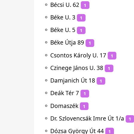
⚬
Bécsi U. 62
1
⚬
Béke U. 3
1
⚬
Béke U. 5
1
⚬
Béke Útja 89
1
⚬
Csontos Károly U. 17
1
⚬
Czinege János U. 38
1
⚬
Damjanich Út 18
1
⚬
Deák Tér 7
1
⚬
Domaszék
1
⚬
Dr. Szlovencsák Imre Út 1/a
1
⚬
Dózsa György Út 44
1