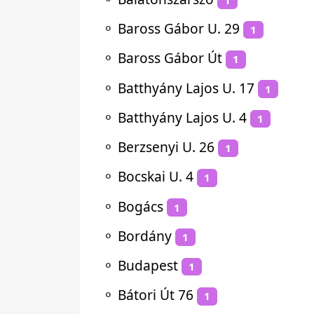
⚬
Baross Gábor U. 29
1
⚬
Baross Gábor Út
1
⚬
Batthyány Lajos U. 17
1
⚬
Batthyány Lajos U. 4
1
⚬
Berzsenyi U. 26
1
⚬
Bocskai U. 4
1
⚬
Bogács
1
⚬
Bordány
1
⚬
Budapest
1
⚬
Bátori Út 76
1