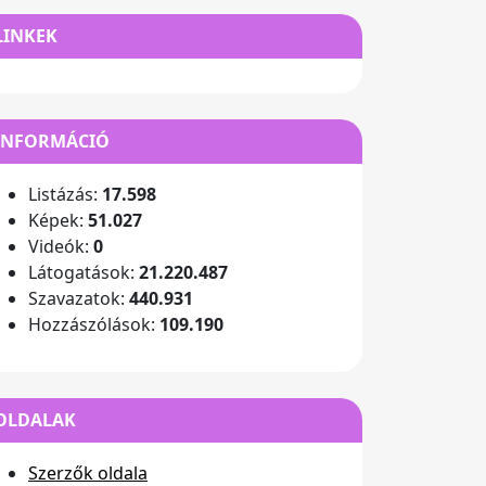
LINKEK
INFORMÁCIÓ
Listázás:
17.598
Képek:
51.027
Videók:
0
Látogatások:
21.220.487
Szavazatok:
440.931
Hozzászólások:
109.190
OLDALAK
Szerzők oldala