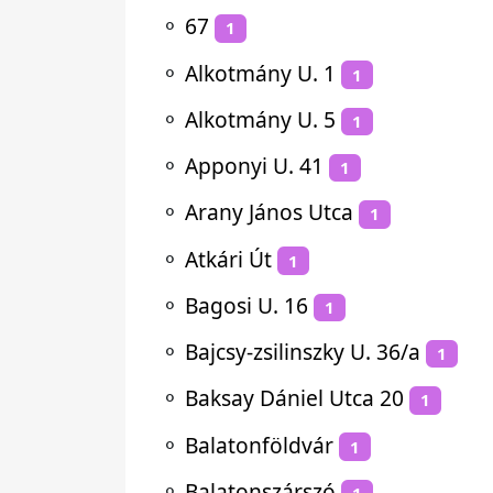
⚬
67
1
⚬
Alkotmány U. 1
1
⚬
Alkotmány U. 5
1
⚬
Apponyi U. 41
1
⚬
Arany János Utca
1
⚬
Atkári Út
1
⚬
Bagosi U. 16
1
⚬
Bajcsy-zsilinszky U. 36/a
1
⚬
Baksay Dániel Utca 20
1
⚬
Balatonföldvár
1
⚬
Balatonszárszó
1