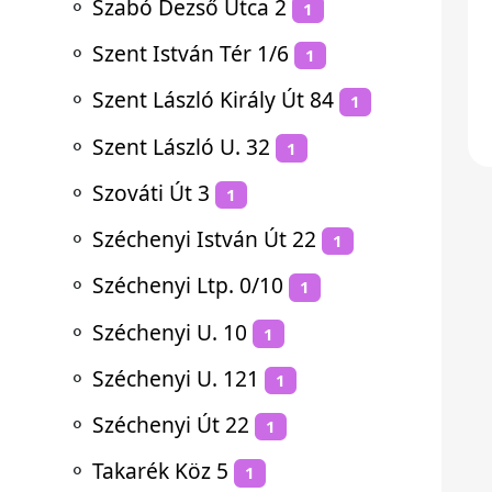
⚬
Szabó Dezső Utca 2
1
⚬
Szent István Tér 1/6
1
⚬
Szent László Király Út 84
1
⚬
Szent László U. 32
1
⚬
Szováti Út 3
1
⚬
Széchenyi István Út 22
1
⚬
Széchenyi Ltp. 0/10
1
⚬
Széchenyi U. 10
1
⚬
Széchenyi U. 121
1
⚬
Széchenyi Út 22
1
⚬
Takarék Köz 5
1