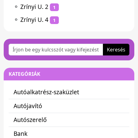
⚬
Zrínyi U. 2
1
⚬
Zrínyi U. 4
1
Keresés
KATEGÓRIÁK
Autóalkatrész-szaküzlet
Autójavító
Autószerelő
Bank