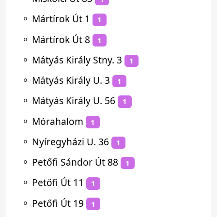
⚬
Mártírok Út 1
1
⚬
Mártírok Út 8
1
⚬
Mátyás Király Stny. 3
1
⚬
Mátyás Király U. 3
1
⚬
Mátyás Király U. 56
1
⚬
Mórahalom
1
⚬
Nyíregyházi U. 36
1
⚬
Petőfi Sándor Út 88
1
⚬
Petőfi Út 11
1
⚬
Petőfi Út 19
1