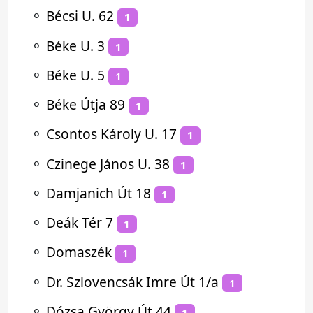
⚬
Bécsi U. 62
1
⚬
Béke U. 3
1
⚬
Béke U. 5
1
⚬
Béke Útja 89
1
⚬
Csontos Károly U. 17
1
⚬
Czinege János U. 38
1
⚬
Damjanich Út 18
1
⚬
Deák Tér 7
1
⚬
Domaszék
1
⚬
Dr. Szlovencsák Imre Út 1/a
1
⚬
Dózsa György Út 44
1