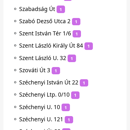
⚬
Szabadság Út
1
⚬
Szabó Dezső Utca 2
1
⚬
Szent István Tér 1/6
1
⚬
Szent László Király Út 84
1
⚬
Szent László U. 32
1
⚬
Szováti Út 3
1
⚬
Széchenyi István Út 22
1
⚬
Széchenyi Ltp. 0/10
1
⚬
Széchenyi U. 10
1
⚬
Széchenyi U. 121
1