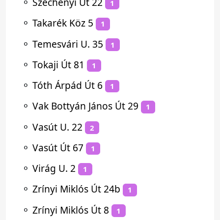
⚬
Széchenyi Út 22
1
⚬
Takarék Köz 5
1
⚬
Temesvári U. 35
1
⚬
Tokaji Út 81
1
⚬
Tóth Árpád Út 6
1
⚬
Vak Bottyán János Út 29
1
⚬
Vasút U. 22
2
⚬
Vasút Út 67
1
⚬
Virág U. 2
1
⚬
Zrínyi Miklós Út 24b
1
⚬
Zrínyi Miklós Út 8
1