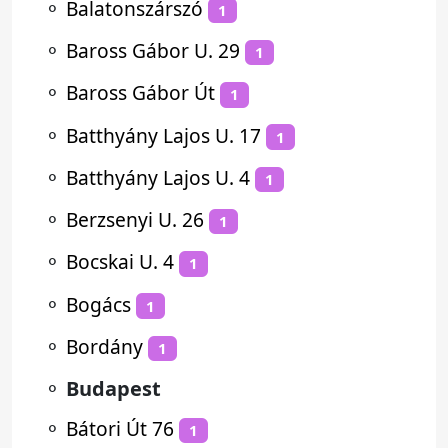
⚬
Balatonszárszó
1
⚬
Baross Gábor U. 29
1
⚬
Baross Gábor Út
1
⚬
Batthyány Lajos U. 17
1
⚬
Batthyány Lajos U. 4
1
⚬
Berzsenyi U. 26
1
⚬
Bocskai U. 4
1
⚬
Bogács
1
⚬
Bordány
1
⚬
Budapest
⚬
Bátori Út 76
1