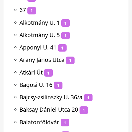
⚬
67
1
⚬
Alkotmány U. 1
1
⚬
Alkotmány U. 5
1
⚬
Apponyi U. 41
1
⚬
Arany János Utca
1
⚬
Atkári Út
1
⚬
Bagosi U. 16
1
⚬
Bajcsy-zsilinszky U. 36/a
1
⚬
Baksay Dániel Utca 20
1
⚬
Balatonföldvár
1