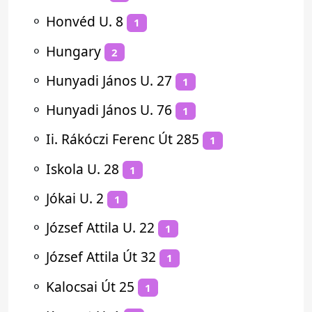
⚬
Honvéd U. 8
1
⚬
Hungary
2
⚬
Hunyadi János U. 27
1
⚬
Hunyadi János U. 76
1
⚬
Ii. Rákóczi Ferenc Út 285
1
⚬
Iskola U. 28
1
⚬
Jókai U. 2
1
⚬
József Attila U. 22
1
⚬
József Attila Út 32
1
⚬
Kalocsai Út 25
1