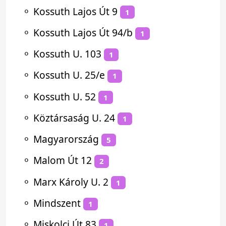
⚬
Kossuth Lajos Út 9
1
⚬
Kossuth Lajos Út 94/b
1
⚬
Kossuth U. 103
1
⚬
Kossuth U. 25/e
1
⚬
Kossuth U. 52
1
⚬
Köztársaság U. 24
1
⚬
Magyarország
5
⚬
Malom Út 12
2
⚬
Marx Károly U. 2
1
⚬
Mindszent
1
⚬
Miskolci Út 83
1