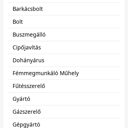
Barkácsbolt
Bolt
Buszmegálló
Cipőjavítás
Dohányárus
Fémmegmunkáló Műhely
Fűtésszerelő
Gyártó
Gázszerelő
Gépgyártó