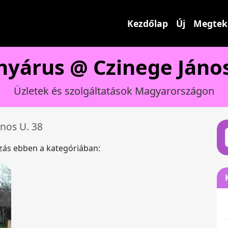
Kezdőlap
Új
Megtek
yárus @ Czinege János
Üzletek és szolgáltatások Magyarországon
ános U. 38
ázás ebben a kategóriában: