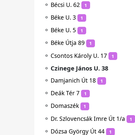
⚬
Bécsi U. 62
1
⚬
Béke U. 3
1
⚬
Béke U. 5
1
⚬
Béke Útja 89
1
⚬
Csontos Károly U. 17
1
⚬
Czinege János U. 38
⚬
Damjanich Út 18
1
⚬
Deák Tér 7
1
⚬
Domaszék
1
⚬
Dr. Szlovencsák Imre Út 1/a
1
⚬
Dózsa György Út 44
1