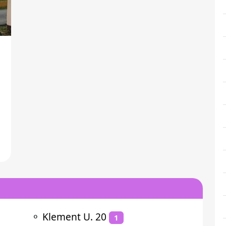
⚬
Klement U. 20
1