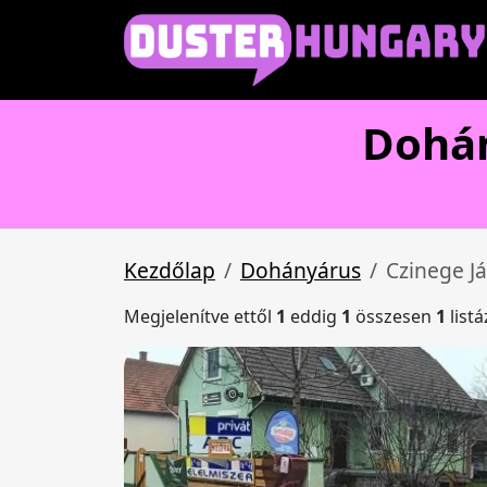
Dohán
Kezdőlap
Dohányárus
Czinege J
Megjelenítve ettől
1
eddig
1
összesen
1
list