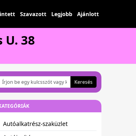
intett
Szavazott
Legjobb
Ajánlott
 U. 38
Keresés
KATEGÓRIÁK
Autóalkatrész-szaküzlet