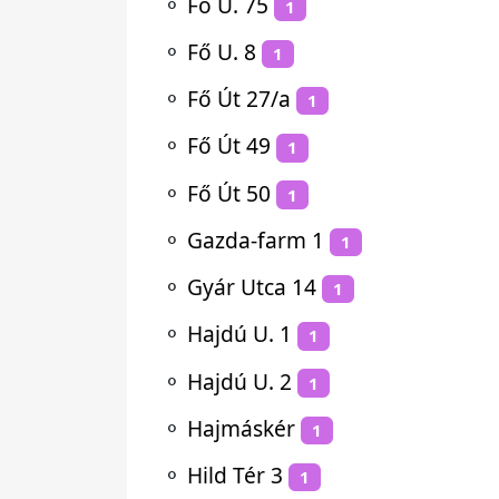
⚬
Fő U. 75
1
⚬
Fő U. 8
1
⚬
Fő Út 27/a
1
⚬
Fő Út 49
1
⚬
Fő Út 50
1
⚬
Gazda-farm 1
1
⚬
Gyár Utca 14
1
⚬
Hajdú U. 1
1
⚬
Hajdú U. 2
1
⚬
Hajmáskér
1
⚬
Hild Tér 3
1