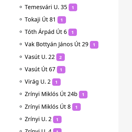
⚬
Temesvári U. 35
1
⚬
Tokaji Út 81
1
⚬
Tóth Árpád Út 6
1
⚬
Vak Bottyán János Út 29
1
⚬
Vasút U. 22
2
⚬
Vasút Út 67
1
⚬
Virág U. 2
1
⚬
Zrínyi Miklós Út 24b
1
⚬
Zrínyi Miklós Út 8
1
⚬
Zrínyi U. 2
1
⚬
Zrínyi U. 4
1