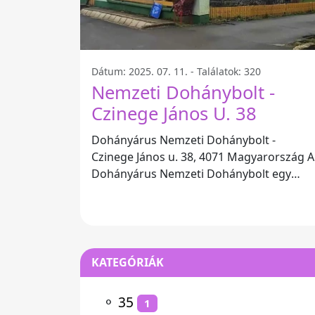
Dátum: 2025. 07. 11. - Találatok: 320
Nemzeti Dohánybolt -
Czinege János U. 38
Dohányárus Nemzeti Dohánybolt -
Czinege János u. 38, 4071 Magyarország A
Dohányárus Nemzeti Dohánybolt egy
kiváló hely a dohánytermékek
kedvelőinek. A bolt
KATEGÓRIÁK
⚬
35
1