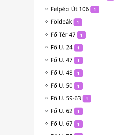
⚬
Felpéci Út 106
1
⚬
Földeák
1
⚬
Fő Tér 47
1
⚬
Fő U. 24
1
⚬
Fő U. 47
1
⚬
Fő U. 48
1
⚬
Fő U. 50
1
⚬
Fő U. 59-63
1
⚬
Fő U. 62
1
⚬
Fő U. 67
1