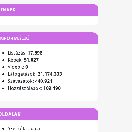
LINKEK
INFORMÁCIÓ
Listázás:
17.598
Képek:
51.027
Videók:
0
Látogatások:
21.174.303
Szavazatok:
440.921
Hozzászólások:
109.190
OLDALAK
Szerzők oldala