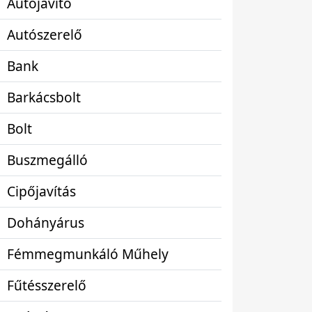
Autójavító
Autószerelő
Bank
Barkácsbolt
Bolt
Buszmegálló
Cipőjavítás
Dohányárus
Fémmegmunkáló Műhely
Fűtésszerelő