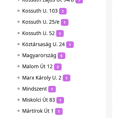
⚬
Kossuth U. 103
1
⚬
Kossuth U. 25/e
1
⚬
Kossuth U. 52
1
⚬
Köztársaság U. 24
1
⚬
Magyarország
5
⚬
Malom Út 12
2
⚬
Marx Károly U. 2
1
⚬
Mindszent
1
⚬
Miskolci Út 83
1
⚬
Mártírok Út 1
1