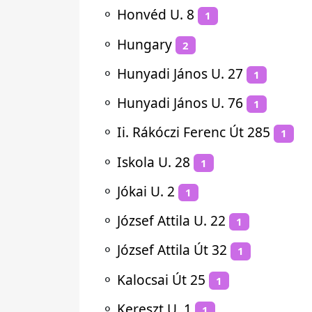
⚬
Honvéd U. 8
1
⚬
Hungary
2
⚬
Hunyadi János U. 27
1
⚬
Hunyadi János U. 76
1
⚬
Ii. Rákóczi Ferenc Út 285
1
⚬
Iskola U. 28
1
⚬
Jókai U. 2
1
⚬
József Attila U. 22
1
⚬
József Attila Út 32
1
⚬
Kalocsai Út 25
1
⚬
Kereszt U. 1
1