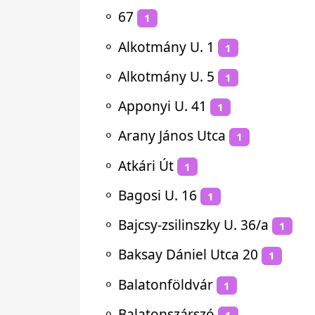
⚬
67
1
⚬
Alkotmány U. 1
1
⚬
Alkotmány U. 5
1
⚬
Apponyi U. 41
1
⚬
Arany János Utca
1
⚬
Atkári Út
1
⚬
Bagosi U. 16
1
⚬
Bajcsy-zsilinszky U. 36/a
1
⚬
Baksay Dániel Utca 20
1
⚬
Balatonföldvár
1
⚬
Balatonszárszó
1