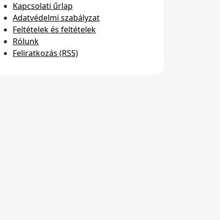
Kapcsolati űrlap
Adatvédelmi szabályzat
Feltételek és feltételek
Rólunk
Feliratkozás (RSS)