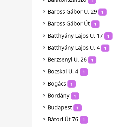
⚬
Baross Gábor U. 29
1
⚬
Baross Gábor Út
1
⚬
Batthyány Lajos U. 17
1
⚬
Batthyány Lajos U. 4
1
⚬
Berzsenyi U. 26
1
⚬
Bocskai U. 4
1
⚬
Bogács
1
⚬
Bordány
1
⚬
Budapest
1
⚬
Bátori Út 76
1