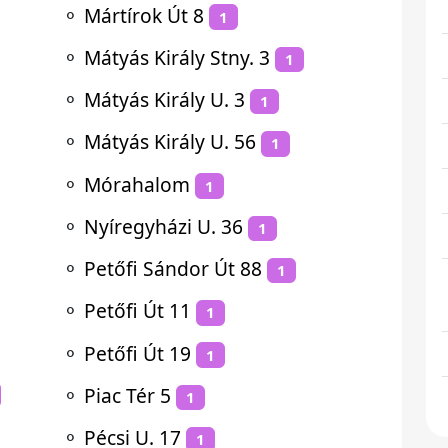
⚬
Mártírok Út 8
1
⚬
Mátyás Király Stny. 3
1
⚬
Mátyás Király U. 3
1
⚬
Mátyás Király U. 56
1
⚬
Mórahalom
1
⚬
Nyíregyházi U. 36
1
⚬
Petőfi Sándor Út 88
1
⚬
Petőfi Út 11
1
⚬
Petőfi Út 19
1
⚬
Piac Tér 5
1
⚬
Pécsi U. 17
1