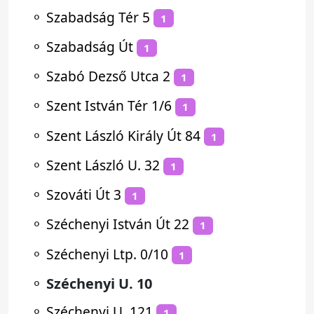
⚬
Szabadság Tér 5
1
⚬
Szabadság Út
1
⚬
Szabó Dezső Utca 2
1
⚬
Szent István Tér 1/6
1
⚬
Szent László Király Út 84
1
⚬
Szent László U. 32
1
⚬
Szováti Út 3
1
⚬
Széchenyi István Út 22
1
⚬
Széchenyi Ltp. 0/10
1
⚬
Széchenyi U. 10
⚬
Széchenyi U. 121
1