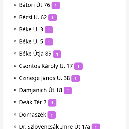
⚬
Bátori Út 76
1
⚬
Bécsi U. 62
1
⚬
Béke U. 3
1
⚬
Béke U. 5
1
⚬
Béke Útja 89
1
⚬
Csontos Károly U. 17
1
⚬
Czinege János U. 38
1
⚬
Damjanich Út 18
1
⚬
Deák Tér 7
1
⚬
Domaszék
1
⚬
Dr. Szlovencsák Imre Út 1/a
1