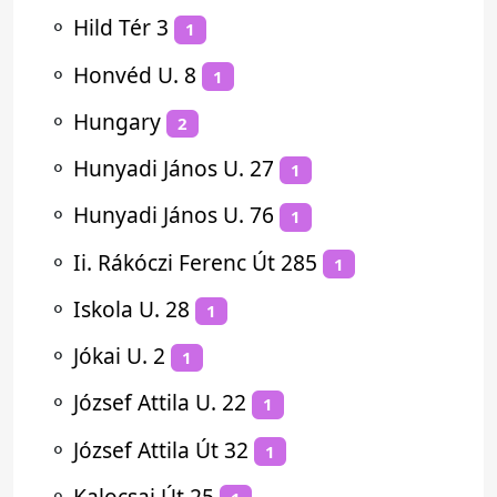
⚬
Hild Tér 3
1
⚬
Honvéd U. 8
1
⚬
Hungary
2
⚬
Hunyadi János U. 27
1
⚬
Hunyadi János U. 76
1
⚬
Ii. Rákóczi Ferenc Út 285
1
⚬
Iskola U. 28
1
⚬
Jókai U. 2
1
⚬
József Attila U. 22
1
⚬
József Attila Út 32
1
⚬
Kalocsai Út 25