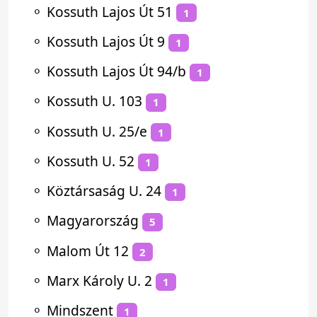
⚬
Kossuth Lajos Út 51
1
⚬
Kossuth Lajos Út 9
1
⚬
Kossuth Lajos Út 94/b
1
⚬
Kossuth U. 103
1
⚬
Kossuth U. 25/e
1
⚬
Kossuth U. 52
1
⚬
Köztársaság U. 24
1
⚬
Magyarország
5
⚬
Malom Út 12
2
⚬
Marx Károly U. 2
1
⚬
Mindszent
1