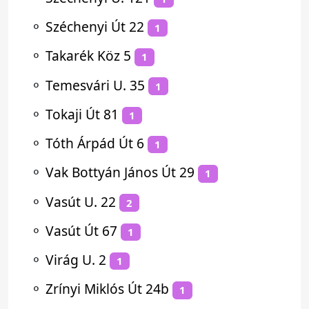
⚬
Széchenyi Út 22
1
⚬
Takarék Köz 5
1
⚬
Temesvári U. 35
1
⚬
Tokaji Út 81
1
⚬
Tóth Árpád Út 6
1
⚬
Vak Bottyán János Út 29
1
⚬
Vasút U. 22
2
⚬
Vasút Út 67
1
⚬
Virág U. 2
1
⚬
Zrínyi Miklós Út 24b
1