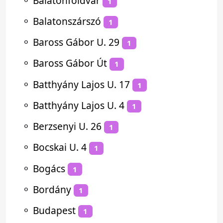
⚬
Balatonföldvár
1
⚬
Balatonszárszó
1
⚬
Baross Gábor U. 29
1
⚬
Baross Gábor Út
1
⚬
Batthyány Lajos U. 17
1
⚬
Batthyány Lajos U. 4
1
⚬
Berzsenyi U. 26
1
⚬
Bocskai U. 4
1
⚬
Bogács
1
⚬
Bordány
1
⚬
Budapest
1