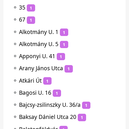
⚬
35
1
⚬
67
1
⚬
Alkotmány U. 1
1
⚬
Alkotmány U. 5
1
⚬
Apponyi U. 41
1
⚬
Arany János Utca
1
⚬
Atkári Út
1
⚬
Bagosi U. 16
1
⚬
Bajcsy-zsilinszky U. 36/a
1
⚬
Baksay Dániel Utca 20
1