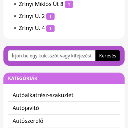
⚬
Zrínyi Miklós Út 8
1
⚬
Zrínyi U. 2
1
⚬
Zrínyi U. 4
1
Keresés
KATEGÓRIÁK
Autóalkatrész-szaküzlet
Autójavító
Autószerelő