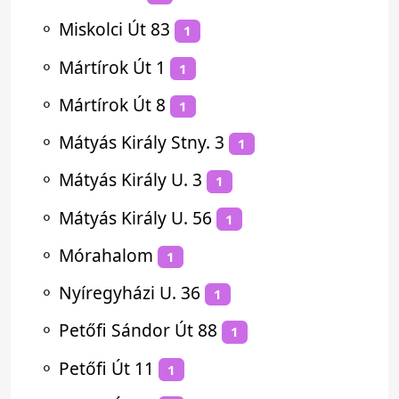
⚬
Miskolci Út 83
1
⚬
Mártírok Út 1
1
⚬
Mártírok Út 8
1
⚬
Mátyás Király Stny. 3
1
⚬
Mátyás Király U. 3
1
⚬
Mátyás Király U. 56
1
⚬
Mórahalom
1
⚬
Nyíregyházi U. 36
1
⚬
Petőfi Sándor Út 88
1
⚬
Petőfi Út 11
1