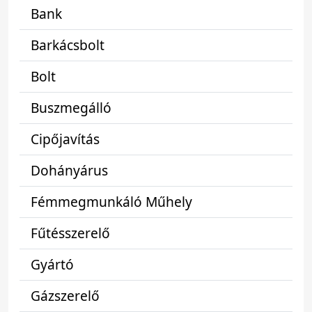
Bank
Barkácsbolt
Bolt
Buszmegálló
Cipőjavítás
Dohányárus
Fémmegmunkáló Műhely
Fűtésszerelő
Gyártó
Gázszerelő