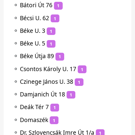
⚬
Bátori Út 76
1
⚬
Bécsi U. 62
1
⚬
Béke U. 3
1
⚬
Béke U. 5
1
⚬
Béke Útja 89
1
⚬
Csontos Károly U. 17
1
⚬
Czinege János U. 38
1
⚬
Damjanich Út 18
1
⚬
Deák Tér 7
1
⚬
Domaszék
1
⚬
Dr. Szlovencsák Imre Út 1/a
1