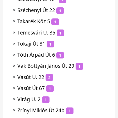
⚬
Széchenyi Út 22
1
⚬
Takarék Köz 5
1
⚬
Temesvári U. 35
1
⚬
Tokaji Út 81
1
⚬
Tóth Árpád Út 6
1
⚬
Vak Bottyán János Út 29
1
⚬
Vasút U. 22
2
⚬
Vasút Út 67
1
⚬
Virág U. 2
1
⚬
Zrínyi Miklós Út 24b
1