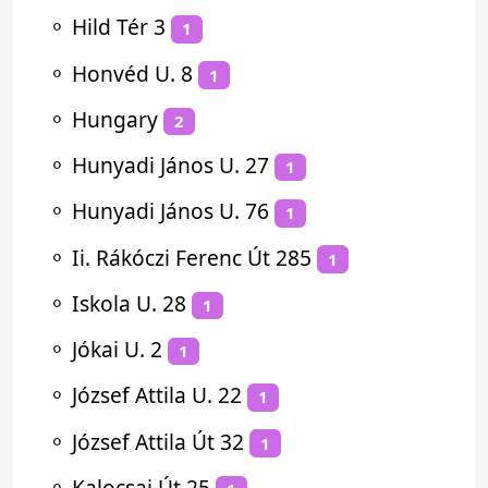
⚬
Hild Tér 3
1
⚬
Honvéd U. 8
1
⚬
Hungary
2
⚬
Hunyadi János U. 27
1
⚬
Hunyadi János U. 76
1
⚬
Ii. Rákóczi Ferenc Út 285
1
⚬
Iskola U. 28
1
⚬
Jókai U. 2
1
⚬
József Attila U. 22
1
⚬
József Attila Út 32
1
⚬
Kalocsai Út 25