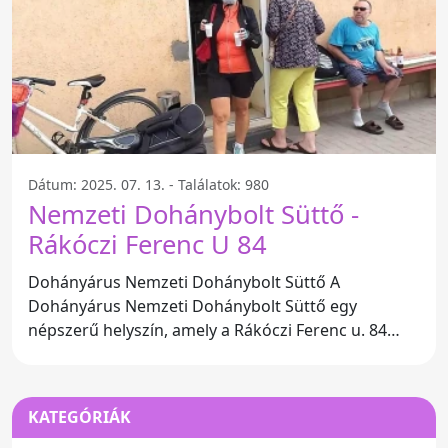
Dátum: 2025. 07. 13. - Találatok: 980
Nemzeti Dohánybolt Süttő -
Rákóczi Ferenc U 84
Dohányárus Nemzeti Dohánybolt Süttő A
Dohányárus Nemzeti Dohánybolt Süttő egy
népszerű helyszín, amely a Rákóczi Ferenc u. 84
szám alatt található,
KATEGÓRIÁK