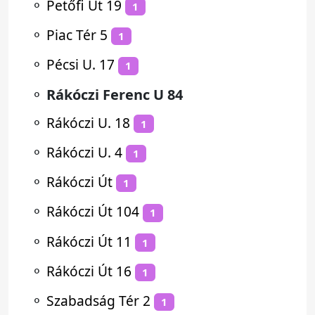
⚬
Petőfi Út 19
1
⚬
Piac Tér 5
1
⚬
Pécsi U. 17
1
⚬
Rákóczi Ferenc U 84
⚬
Rákóczi U. 18
1
⚬
Rákóczi U. 4
1
⚬
Rákóczi Út
1
⚬
Rákóczi Út 104
1
⚬
Rákóczi Út 11
1
⚬
Rákóczi Út 16
1
⚬
Szabadság Tér 2
1