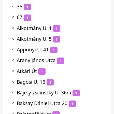
⚬
35
1
⚬
67
1
⚬
Alkotmány U. 1
1
⚬
Alkotmány U. 5
1
⚬
Apponyi U. 41
1
⚬
Arany János Utca
1
⚬
Atkári Út
1
⚬
Bagosi U. 16
1
⚬
Bajcsy-zsilinszky U. 36/a
1
⚬
Baksay Dániel Utca 20
1