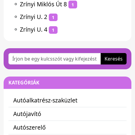
⚬
Zrínyi Miklós Út 8
1
⚬
Zrínyi U. 2
1
⚬
Zrínyi U. 4
1
Keresés
KATEGÓRIÁK
Autóalkatrész-szaküzlet
Autójavító
Autószerelő