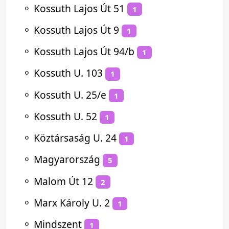
⚬
Kossuth Lajos Út 51
1
⚬
Kossuth Lajos Út 9
1
⚬
Kossuth Lajos Út 94/b
1
⚬
Kossuth U. 103
1
⚬
Kossuth U. 25/e
1
⚬
Kossuth U. 52
1
⚬
Köztársaság U. 24
1
⚬
Magyarország
5
⚬
Malom Út 12
2
⚬
Marx Károly U. 2
1
⚬
Mindszent
1