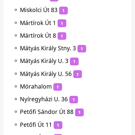
⚬
Miskolci Út 83
1
⚬
Mártírok Út 1
1
⚬
Mártírok Út 8
1
⚬
Mátyás Király Stny. 3
1
⚬
Mátyás Király U. 3
1
⚬
Mátyás Király U. 56
1
⚬
Mórahalom
1
⚬
Nyíregyházi U. 36
1
⚬
Petőfi Sándor Út 88
1
⚬
Petőfi Út 11
1