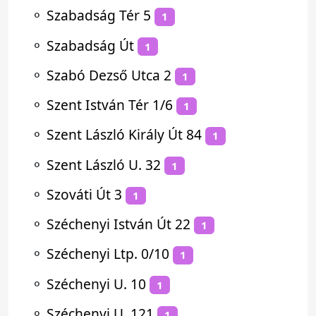
⚬
Szabadság Tér 5
1
⚬
Szabadság Út
1
⚬
Szabó Dezső Utca 2
1
⚬
Szent István Tér 1/6
1
⚬
Szent László Király Út 84
1
⚬
Szent László U. 32
1
⚬
Szováti Út 3
1
⚬
Széchenyi István Út 22
1
⚬
Széchenyi Ltp. 0/10
1
⚬
Széchenyi U. 10
1
⚬
Széchenyi U. 121
1