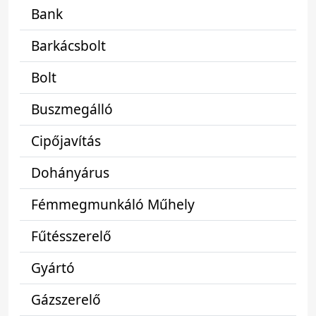
Bank
Barkácsbolt
Bolt
Buszmegálló
Cipőjavítás
Dohányárus
Fémmegmunkáló Műhely
Fűtésszerelő
Gyártó
Gázszerelő