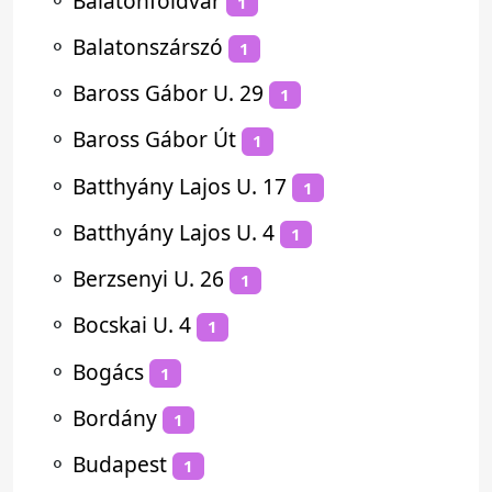
⚬
Balatonföldvár
1
⚬
Balatonszárszó
1
⚬
Baross Gábor U. 29
1
⚬
Baross Gábor Út
1
⚬
Batthyány Lajos U. 17
1
⚬
Batthyány Lajos U. 4
1
⚬
Berzsenyi U. 26
1
⚬
Bocskai U. 4
1
⚬
Bogács
1
⚬
Bordány
1
⚬
Budapest
1