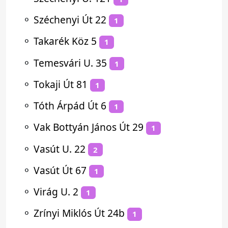
⚬
Széchenyi Út 22
1
⚬
Takarék Köz 5
1
⚬
Temesvári U. 35
1
⚬
Tokaji Út 81
1
⚬
Tóth Árpád Út 6
1
⚬
Vak Bottyán János Út 29
1
⚬
Vasút U. 22
2
⚬
Vasút Út 67
1
⚬
Virág U. 2
1
⚬
Zrínyi Miklós Út 24b
1