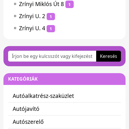
⚬
Zrínyi Miklós Út 8
1
⚬
Zrínyi U. 2
1
⚬
Zrínyi U. 4
1
Keresés
KATEGÓRIÁK
Autóalkatrész-szaküzlet
Autójavító
Autószerelő