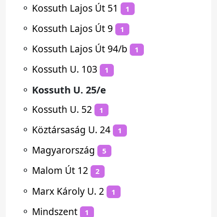
⚬
Kossuth Lajos Út 51
1
⚬
Kossuth Lajos Út 9
1
⚬
Kossuth Lajos Út 94/b
1
⚬
Kossuth U. 103
1
⚬
Kossuth U. 25/e
⚬
Kossuth U. 52
1
⚬
Köztársaság U. 24
1
⚬
Magyarország
5
⚬
Malom Út 12
2
⚬
Marx Károly U. 2
1
⚬
Mindszent
1