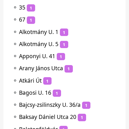
⚬
35
1
⚬
67
1
⚬
Alkotmány U. 1
1
⚬
Alkotmány U. 5
1
⚬
Apponyi U. 41
1
⚬
Arany János Utca
1
⚬
Atkári Út
1
⚬
Bagosi U. 16
1
⚬
Bajcsy-zsilinszky U. 36/a
1
⚬
Baksay Dániel Utca 20
1