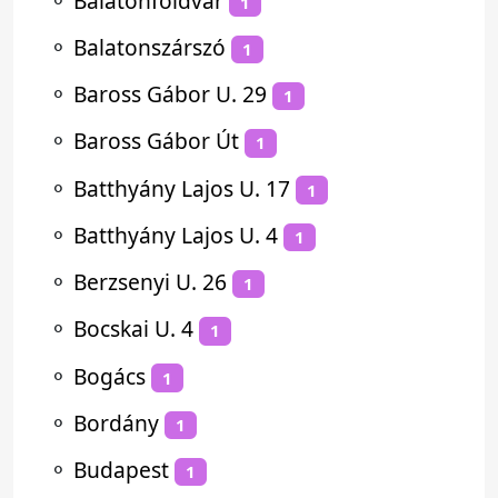
⚬
Balatonföldvár
1
⚬
Balatonszárszó
1
⚬
Baross Gábor U. 29
1
⚬
Baross Gábor Út
1
⚬
Batthyány Lajos U. 17
1
⚬
Batthyány Lajos U. 4
1
⚬
Berzsenyi U. 26
1
⚬
Bocskai U. 4
1
⚬
Bogács
1
⚬
Bordány
1
⚬
Budapest
1