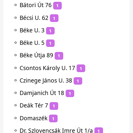
⚬
Bátori Út 76
1
⚬
Bécsi U. 62
1
⚬
Béke U. 3
1
⚬
Béke U. 5
1
⚬
Béke Útja 89
1
⚬
Csontos Károly U. 17
1
⚬
Czinege János U. 38
1
⚬
Damjanich Út 18
1
⚬
Deák Tér 7
1
⚬
Domaszék
1
⚬
Dr. Szlovencsák Imre Út 1/a
1