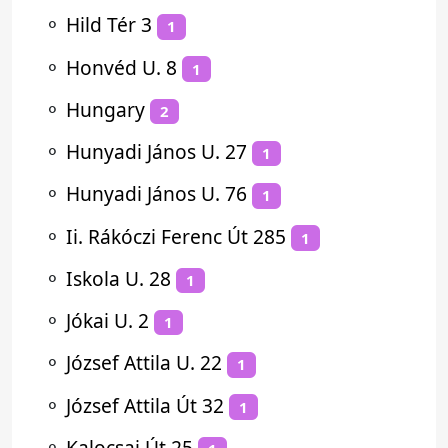
⚬
Hild Tér 3
1
⚬
Honvéd U. 8
1
⚬
Hungary
2
⚬
Hunyadi János U. 27
1
⚬
Hunyadi János U. 76
1
⚬
Ii. Rákóczi Ferenc Út 285
1
⚬
Iskola U. 28
1
⚬
Jókai U. 2
1
⚬
József Attila U. 22
1
⚬
József Attila Út 32
1
⚬
Kalocsai Út 25