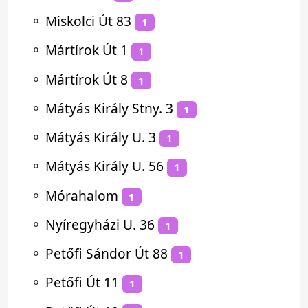
⚬
Miskolci Út 83
1
⚬
Mártírok Út 1
1
⚬
Mártírok Út 8
1
⚬
Mátyás Király Stny. 3
1
⚬
Mátyás Király U. 3
1
⚬
Mátyás Király U. 56
1
⚬
Mórahalom
1
⚬
Nyíregyházi U. 36
1
⚬
Petőfi Sándor Út 88
1
⚬
Petőfi Út 11
1