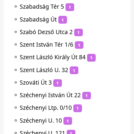
⚬
Szabadság Tér 5
1
⚬
Szabadság Út
1
⚬
Szabó Dezső Utca 2
1
⚬
Szent István Tér 1/6
1
⚬
Szent László Király Út 84
1
⚬
Szent László U. 32
1
⚬
Szováti Út 3
1
⚬
Széchenyi István Út 22
1
⚬
Széchenyi Ltp. 0/10
1
⚬
Széchenyi U. 10
1
⚬
Széchenyi U. 121
1