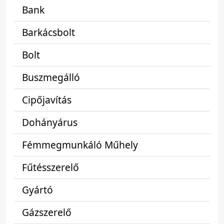
Bank
Barkácsbolt
Bolt
Buszmegálló
Cipőjavítás
Dohányárus
Fémmegmunkáló Műhely
Fűtésszerelő
Gyártó
Gázszerelő