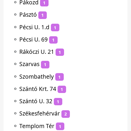
⚬
Pákozd
1
⚬
Pásztó
1
⚬
Pécsi U. 1.d
1
⚬
Pécsi U. 69
1
⚬
Rákóczi U. 21
1
⚬
Szarvas
1
⚬
Szombathely
1
⚬
Szántó Krt. 74
1
⚬
Szántó U. 32
1
⚬
Székesfehérvár
2
⚬
Templom Tér
1