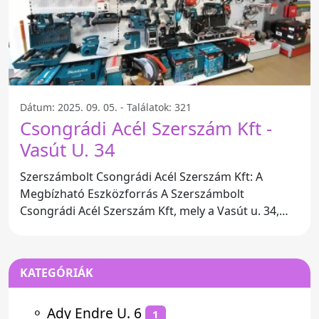
Dátum: 2025. 09. 05. - Találatok: 321
Csongrádi Acél Szerszám Kft -
Vasút U. 34
Szerszámbolt Csongrádi Acél Szerszám Kft: A
Megbízható Eszközforrás A Szerszámbolt
Csongrádi Acél Szerszám Kft, mely a Vasút u. 34,
6640 Magyarország címen
KATEGÓRIÁK
⚬
Ady Endre U. 6
1