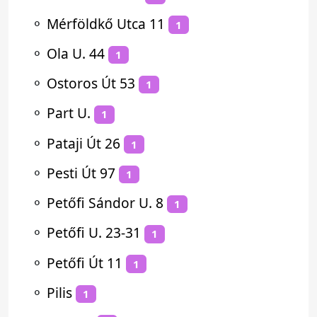
⚬
Mérföldkő Utca 11
1
⚬
Ola U. 44
1
⚬
Ostoros Út 53
1
⚬
Part U.
1
⚬
Pataji Út 26
1
⚬
Pesti Út 97
1
⚬
Petőfi Sándor U. 8
1
⚬
Petőfi U. 23-31
1
⚬
Petőfi Út 11
1
⚬
Pilis
1