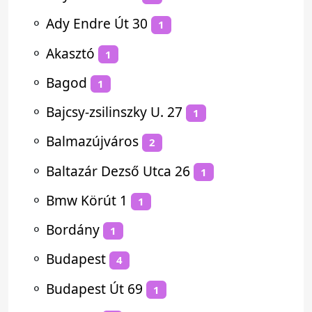
⚬
Ady Endre Út 30
1
⚬
Akasztó
1
⚬
Bagod
1
⚬
Bajcsy-zsilinszky U. 27
1
⚬
Balmazújváros
2
⚬
Baltazár Dezső Utca 26
1
⚬
Bmw Körút 1
1
⚬
Bordány
1
⚬
Budapest
4
⚬
Budapest Út 69
1