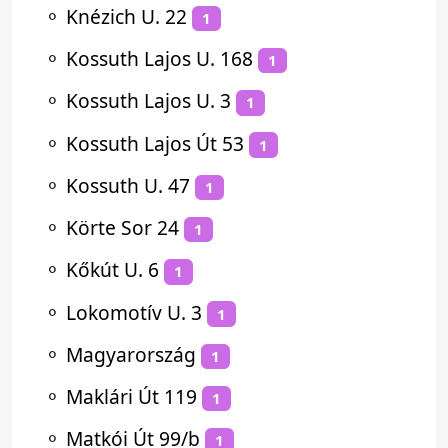
⚬
Knézich U. 22
1
⚬
Kossuth Lajos U. 168
1
⚬
Kossuth Lajos U. 3
1
⚬
Kossuth Lajos Út 53
1
⚬
Kossuth U. 47
1
⚬
Körte Sor 24
1
⚬
Kőkút U. 6
1
⚬
Lokomotív U. 3
1
⚬
Magyarország
1
⚬
Maklári Út 119
1
⚬
Matkói Út 99/b
1