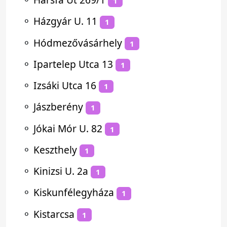
1
⚬
Házgyár U. 11
1
⚬
Hódmezővásárhely
1
⚬
Ipartelep Utca 13
1
⚬
Izsáki Utca 16
1
⚬
Jászberény
1
⚬
Jókai Mór U. 82
1
⚬
Keszthely
1
⚬
Kinizsi U. 2a
1
⚬
Kiskunfélegyháza
1
⚬
Kistarcsa
1