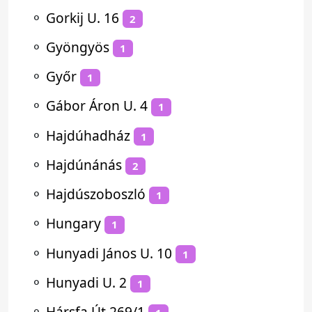
⚬
Gorkij U. 16
2
⚬
Gyöngyös
1
⚬
Győr
1
⚬
Gábor Áron U. 4
1
⚬
Hajdúhadház
1
⚬
Hajdúnánás
2
⚬
Hajdúszoboszló
1
⚬
Hungary
1
⚬
Hunyadi János U. 10
1
⚬
Hunyadi U. 2
1
⚬
Hársfa Út 269/1