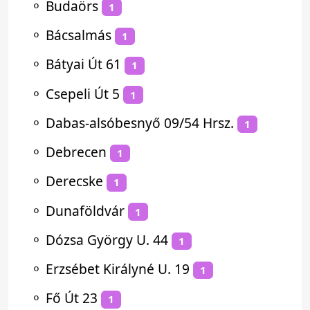
⚬
Budaörs
1
⚬
Bácsalmás
1
⚬
Bátyai Út 61
1
⚬
Csepeli Út 5
1
⚬
Dabas-alsóbesnyő 09/54 Hrsz.
1
⚬
Debrecen
1
⚬
Derecske
1
⚬
Dunaföldvár
1
⚬
Dózsa György U. 44
1
⚬
Erzsébet Királyné U. 19
1
⚬
Fő Út 23
1