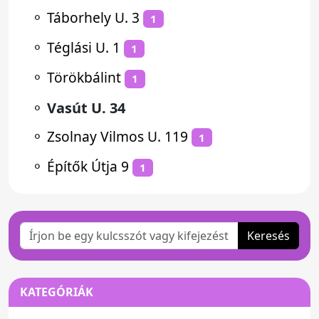
⚬
Táborhely U. 3
1
⚬
Téglási U. 1
1
⚬
Törökbálint
1
⚬
Vasút U. 34
⚬
Zsolnay Vilmos U. 119
1
⚬
Építők Útja 9
1
Keresés
KATEGÓRIÁK