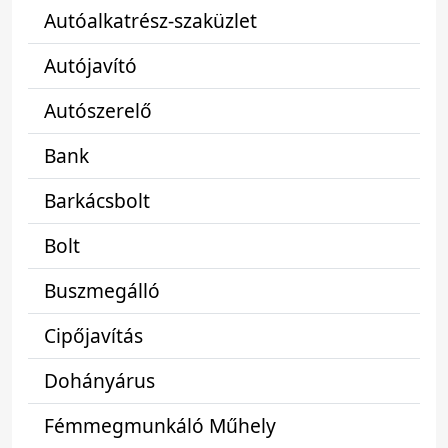
Autóalkatrész-szaküzlet
Autójavító
Autószerelő
Bank
Barkácsbolt
Bolt
Buszmegálló
Cipőjavítás
Dohányárus
Fémmegmunkáló Műhely