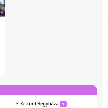
⚬
Kiskunfélegyháza
1