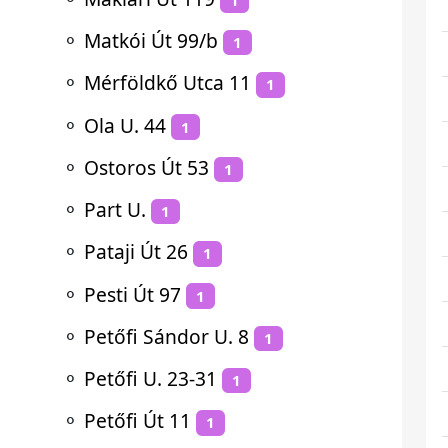
⚬
Matkói Út 99/b
1
⚬
Mérföldkő Utca 11
1
⚬
Ola U. 44
1
⚬
Ostoros Út 53
1
⚬
Part U.
1
⚬
Pataji Út 26
1
⚬
Pesti Út 97
1
⚬
Petőfi Sándor U. 8
1
⚬
Petőfi U. 23-31
1
⚬
Petőfi Út 11
1