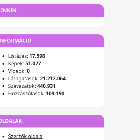
LINKEK
INFORMÁCIÓ
Listázás:
17.598
Képek:
51.027
Videók:
0
Látogatások:
21.212.064
Szavazatok:
440.931
Hozzászólások:
109.190
OLDALAK
Szerzők oldala