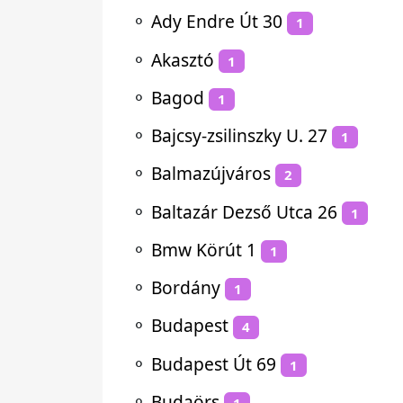
⚬
Ady Endre Út 30
1
⚬
Akasztó
1
⚬
Bagod
1
⚬
Bajcsy-zsilinszky U. 27
1
⚬
Balmazújváros
2
⚬
Baltazár Dezső Utca 26
1
⚬
Bmw Körút 1
1
⚬
Bordány
1
⚬
Budapest
4
⚬
Budapest Út 69
1
⚬
Budaörs
1