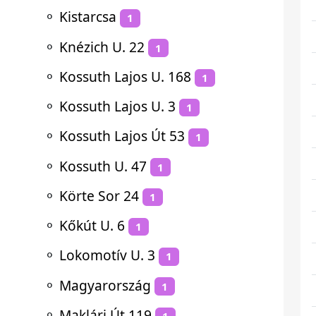
⚬
Kistarcsa
1
⚬
Knézich U. 22
1
⚬
Kossuth Lajos U. 168
1
⚬
Kossuth Lajos U. 3
1
⚬
Kossuth Lajos Út 53
1
⚬
Kossuth U. 47
1
⚬
Körte Sor 24
1
⚬
Kőkút U. 6
1
⚬
Lokomotív U. 3
1
⚬
Magyarország
1
⚬
Maklári Út 119
1