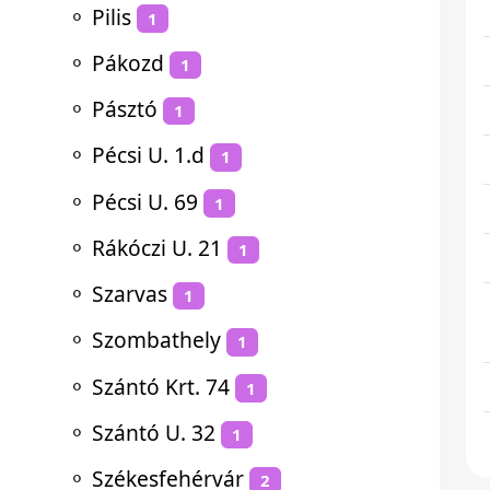
⚬
Pilis
1
⚬
Pákozd
1
⚬
Pásztó
1
⚬
Pécsi U. 1.d
1
⚬
Pécsi U. 69
1
⚬
Rákóczi U. 21
1
⚬
Szarvas
1
⚬
Szombathely
1
⚬
Szántó Krt. 74
1
⚬
Szántó U. 32
1
⚬
Székesfehérvár
2