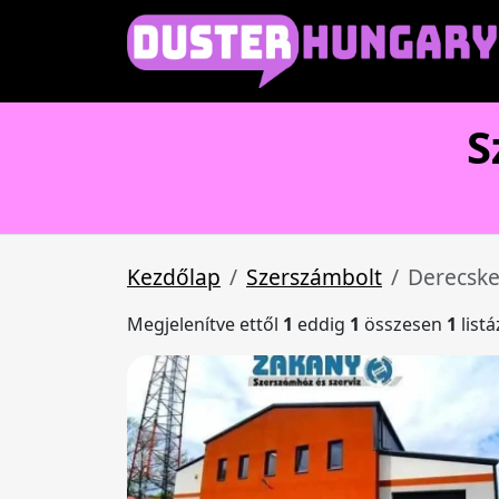
S
Kezdőlap
Szerszámbolt
Derecsk
Megjelenítve ettől
1
eddig
1
összesen
1
list