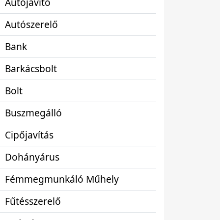
Autójavító
Autószerelő
Bank
Barkácsbolt
Bolt
Buszmegálló
Cipőjavítás
Dohányárus
Fémmegmunkáló Műhely
Fűtésszerelő