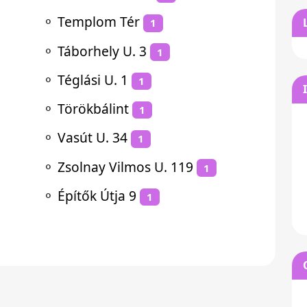
⚬
Templom Tér
1
⚬
Táborhely U. 3
1
⚬
Téglási U. 1
1
⚬
Törökbálint
1
⚬
Vasút U. 34
1
⚬
Zsolnay Vilmos U. 119
1
⚬
Építők Útja 9
1