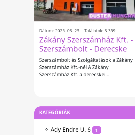
Dátum: 2025. 03. 23. - Találatok: 3 359
Zákány Szerszámház Kft. -
Szerszámbolt - Derecske
Szerszámbolt és Szolgáltatások a Zákány
Szerszámház Kft.-nél A Zákány
Szerszámház Kft. a derecskei
szerszámbolt, ahol mindent megtalál,
amire a barkácsoláshoz
KATEGÓRIÁK
⚬
Ady Endre U. 6
1