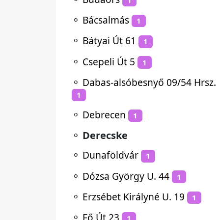
⚬
Bácsalmás
1
⚬
Bátyai Út 61
1
⚬
Csepeli Út 5
1
⚬
Dabas-alsóbesnyő 09/54 Hrsz.
1
⚬
Debrecen
1
⚬
Derecske
⚬
Dunaföldvár
1
⚬
Dózsa György U. 44
1
⚬
Erzsébet Királyné U. 19
1
⚬
Fő Út 23
1