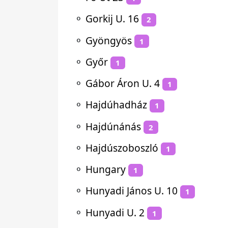
⚬
Gorkij U. 16
2
⚬
Gyöngyös
1
⚬
Győr
1
⚬
Gábor Áron U. 4
1
⚬
Hajdúhadház
1
⚬
Hajdúnánás
2
⚬
Hajdúszoboszló
1
⚬
Hungary
1
⚬
Hunyadi János U. 10
1
⚬
Hunyadi U. 2
1