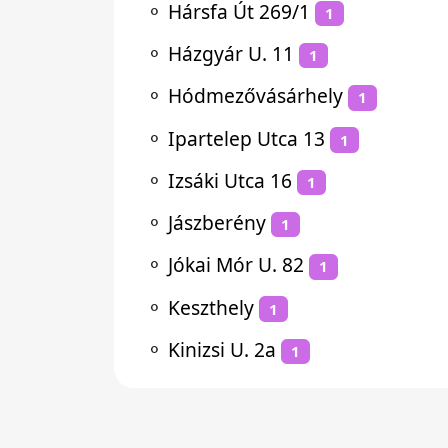
⚬
Hársfa Út 269/1
1
⚬
Házgyár U. 11
1
⚬
Hódmezővásárhely
1
⚬
Ipartelep Utca 13
1
⚬
Izsáki Utca 16
1
⚬
Jászberény
1
⚬
Jókai Mór U. 82
1
⚬
Keszthely
1
⚬
Kinizsi U. 2a
1