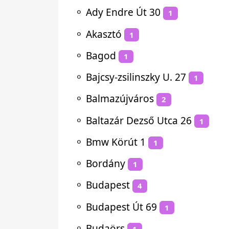
⚬
Ady Endre Út 30
1
⚬
Akasztó
1
⚬
Bagod
1
⚬
Bajcsy-zsilinszky U. 27
1
⚬
Balmazújváros
2
⚬
Baltazár Dezső Utca 26
1
⚬
Bmw Körút 1
1
⚬
Bordány
1
⚬
Budapest
4
⚬
Budapest Út 69
1
⚬
Budaörs
1