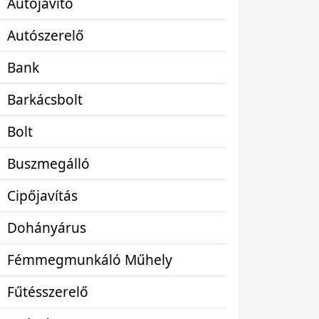
Autójavító
Autószerelő
Bank
Barkácsbolt
Bolt
Buszmegálló
Cipőjavítás
Dohányárus
Fémmegmunkáló Műhely
Fűtésszerelő