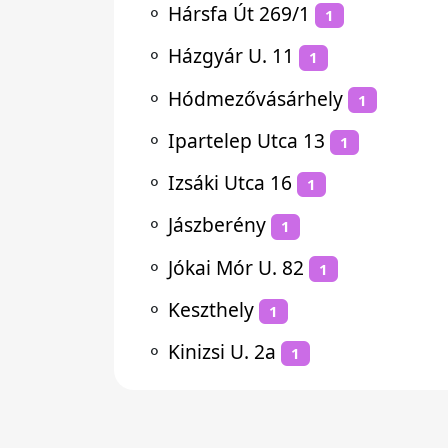
⚬
Hársfa Út 269/1
1
⚬
Házgyár U. 11
1
⚬
Hódmezővásárhely
1
⚬
Ipartelep Utca 13
1
⚬
Izsáki Utca 16
1
⚬
Jászberény
1
⚬
Jókai Mór U. 82
1
⚬
Keszthely
1
⚬
Kinizsi U. 2a
1