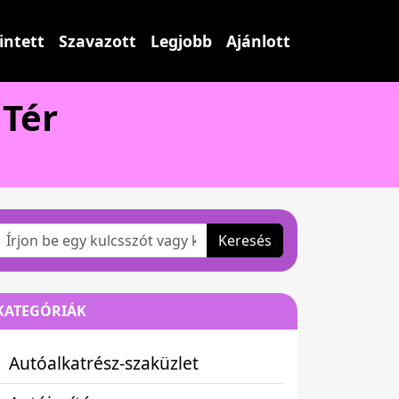
intett
Szavazott
Legjobb
Ajánlott
Tér
Keresés
KATEGÓRIÁK
Autóalkatrész-szaküzlet