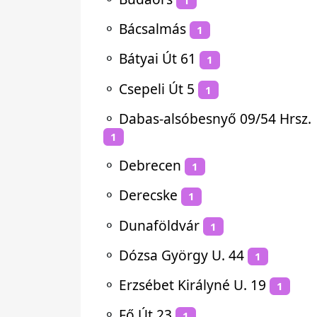
⚬
Bácsalmás
1
⚬
Bátyai Út 61
1
⚬
Csepeli Út 5
1
⚬
Dabas-alsóbesnyő 09/54 Hrsz.
1
⚬
Debrecen
1
⚬
Derecske
1
⚬
Dunaföldvár
1
⚬
Dózsa György U. 44
1
⚬
Erzsébet Királyné U. 19
1
⚬
Fő Út 23
1