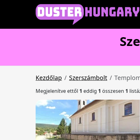
Sz
Kezdőlap
Szerszámbolt
Templom
Megjelenítve ettől
1
eddig
1
összesen
1
list