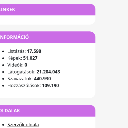
LINKEK
INFORMÁCIÓ
Listázás:
17.598
Képek:
51.027
Videók:
0
Látogatások:
21.204.043
Szavazatok:
440.930
Hozzászólások:
109.190
OLDALAK
Szerzők oldala