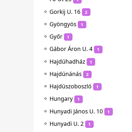
⚬
Gorkij U. 16
2
⚬
Gyöngyös
1
⚬
Győr
1
⚬
Gábor Áron U. 4
1
⚬
Hajdúhadház
1
⚬
Hajdúnánás
2
⚬
Hajdúszoboszló
1
⚬
Hungary
1
⚬
Hunyadi János U. 10
1
⚬
Hunyadi U. 2
1