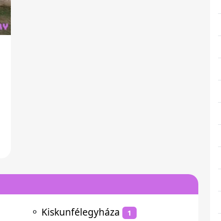
⚬
Kiskunfélegyháza
1