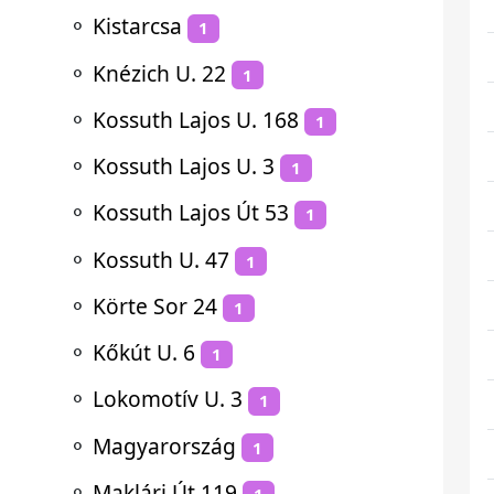
⚬
Kistarcsa
1
⚬
Knézich U. 22
1
⚬
Kossuth Lajos U. 168
1
⚬
Kossuth Lajos U. 3
1
⚬
Kossuth Lajos Út 53
1
⚬
Kossuth U. 47
1
⚬
Körte Sor 24
1
⚬
Kőkút U. 6
1
⚬
Lokomotív U. 3
1
⚬
Magyarország
1
⚬
Maklári Út 119
1