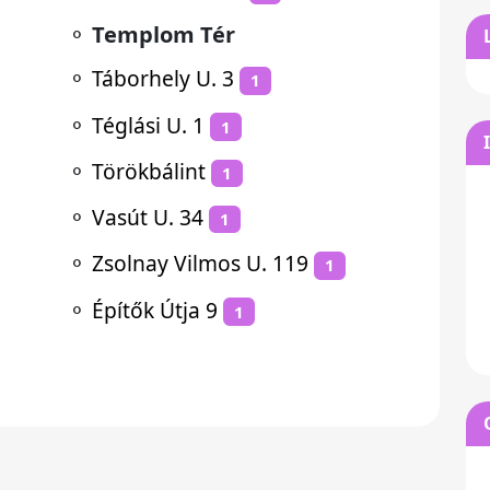
⚬
Templom Tér
⚬
Táborhely U. 3
1
⚬
Téglási U. 1
1
⚬
Törökbálint
1
⚬
Vasút U. 34
1
⚬
Zsolnay Vilmos U. 119
1
⚬
Építők Útja 9
1