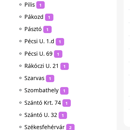
⚬
Pilis
1
⚬
Pákozd
1
⚬
Pásztó
1
⚬
Pécsi U. 1.d
1
⚬
Pécsi U. 69
1
⚬
Rákóczi U. 21
1
⚬
Szarvas
1
⚬
Szombathely
1
⚬
Szántó Krt. 74
1
⚬
Szántó U. 32
1
⚬
Székesfehérvár
2