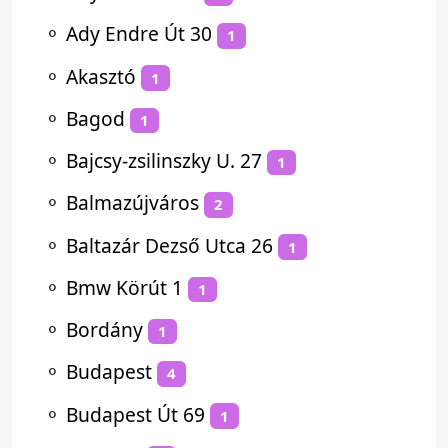
⚬
Ady Endre Út 30
1
⚬
Akasztó
1
⚬
Bagod
1
⚬
Bajcsy-zsilinszky U. 27
1
⚬
Balmazújváros
2
⚬
Baltazár Dezső Utca 26
1
⚬
Bmw Körút 1
1
⚬
Bordány
1
⚬
Budapest
4
⚬
Budapest Út 69
1