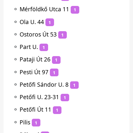
⚬
Mérföldkő Utca 11
1
⚬
Ola U. 44
1
⚬
Ostoros Út 53
1
⚬
Part U.
1
⚬
Pataji Út 26
1
⚬
Pesti Út 97
1
⚬
Petőfi Sándor U. 8
1
⚬
Petőfi U. 23-31
1
⚬
Petőfi Út 11
1
⚬
Pilis
1