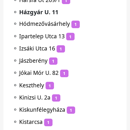
1
⚬
Házgyár U. 11
⚬
Hódmezővásárhely
1
⚬
Ipartelep Utca 13
1
⚬
Izsáki Utca 16
1
⚬
Jászberény
1
⚬
Jókai Mór U. 82
1
⚬
Keszthely
1
⚬
Kinizsi U. 2a
1
⚬
Kiskunfélegyháza
1
⚬
Kistarcsa
1