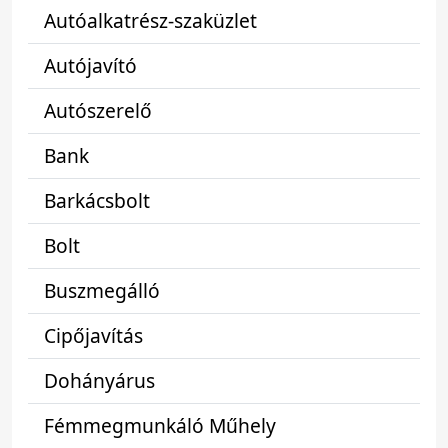
Autóalkatrész-szaküzlet
Autójavító
Autószerelő
Bank
Barkácsbolt
Bolt
Buszmegálló
Cipőjavítás
Dohányárus
Fémmegmunkáló Műhely