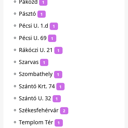
⚬
Pákozd
1
⚬
Pásztó
1
⚬
Pécsi U. 1.d
1
⚬
Pécsi U. 69
1
⚬
Rákóczi U. 21
1
⚬
Szarvas
1
⚬
Szombathely
1
⚬
Szántó Krt. 74
1
⚬
Szántó U. 32
1
⚬
Székesfehérvár
2
⚬
Templom Tér
1