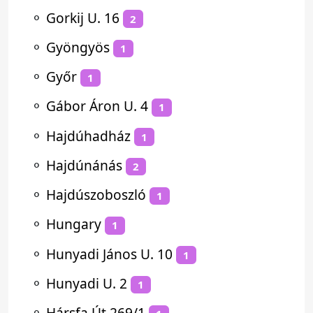
⚬
Gorkij U. 16
2
⚬
Gyöngyös
1
⚬
Győr
1
⚬
Gábor Áron U. 4
1
⚬
Hajdúhadház
1
⚬
Hajdúnánás
2
⚬
Hajdúszoboszló
1
⚬
Hungary
1
⚬
Hunyadi János U. 10
1
⚬
Hunyadi U. 2
1
⚬
Hársfa Út 269/1