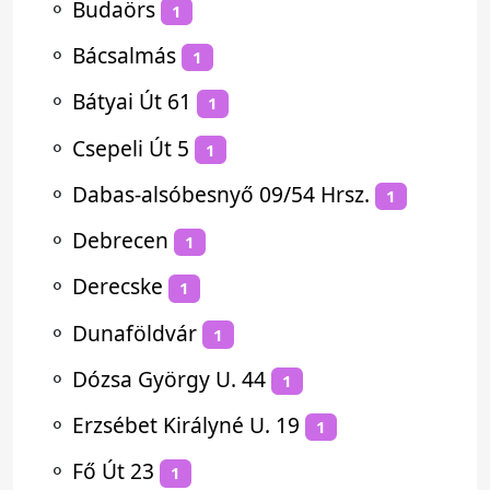
⚬
Budaörs
1
⚬
Bácsalmás
1
⚬
Bátyai Út 61
1
⚬
Csepeli Út 5
1
⚬
Dabas-alsóbesnyő 09/54 Hrsz.
1
⚬
Debrecen
1
⚬
Derecske
1
⚬
Dunaföldvár
1
⚬
Dózsa György U. 44
1
⚬
Erzsébet Királyné U. 19
1
⚬
Fő Út 23
1