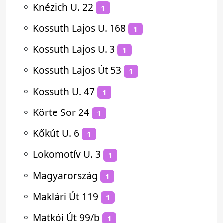
⚬
Knézich U. 22
1
⚬
Kossuth Lajos U. 168
1
⚬
Kossuth Lajos U. 3
1
⚬
Kossuth Lajos Út 53
1
⚬
Kossuth U. 47
1
⚬
Körte Sor 24
1
⚬
Kőkút U. 6
1
⚬
Lokomotív U. 3
1
⚬
Magyarország
1
⚬
Maklári Út 119
1
⚬
Matkói Út 99/b
1