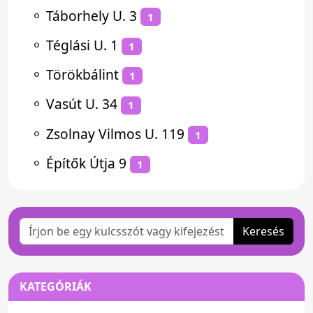
⚬
Táborhely U. 3
1
⚬
Téglási U. 1
1
⚬
Törökbálint
1
⚬
Vasút U. 34
1
⚬
Zsolnay Vilmos U. 119
1
⚬
Építők Útja 9
1
Keresés
KATEGÓRIÁK