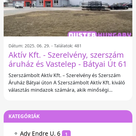
Dátum: 2025. 06. 29. - Találatok: 481
Aktív Kft. - Szerelvény, szerszám
áruház és Vastelep - Bátyai Út 61
Szerszámbolt Aktív Kft. – Szerelvény és Szerszám
Áruház Bátyai úton A Szerszámbolt Aktív Kft. kiváló
választás mindazok számára, akik minőségi
szerszámokat és
KATEGÓRIÁK
⚬
Ady Endre U. 6
1