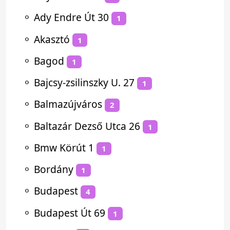
⚬
Ady Endre Út 30
1
⚬
Akasztó
1
⚬
Bagod
1
⚬
Bajcsy-zsilinszky U. 27
1
⚬
Balmazújváros
2
⚬
Baltazár Dezső Utca 26
1
⚬
Bmw Körút 1
1
⚬
Bordány
1
⚬
Budapest
4
⚬
Budapest Út 69
1