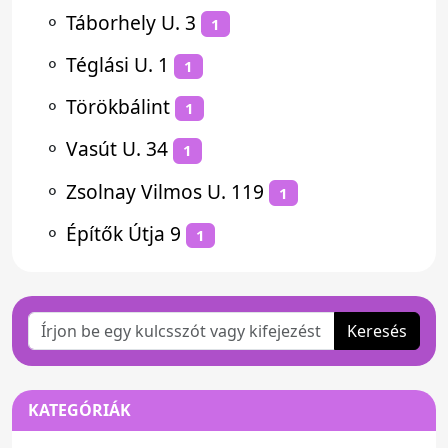
⚬
Táborhely U. 3
1
⚬
Téglási U. 1
1
⚬
Törökbálint
1
⚬
Vasút U. 34
1
⚬
Zsolnay Vilmos U. 119
1
⚬
Építők Útja 9
1
Keresés
KATEGÓRIÁK