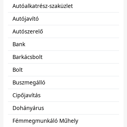
Autóalkatrész-szaküzlet
Autójavító
Autószerelő
Bank
Barkácsbolt
Bolt
Buszmegálló
Cipőjavítás
Dohányárus
Fémmegmunkáló Műhely