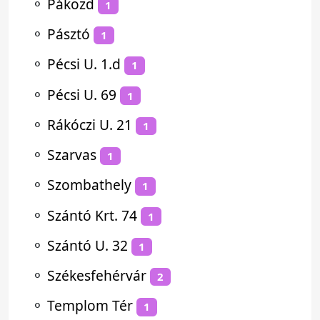
⚬
Pákozd
1
⚬
Pásztó
1
⚬
Pécsi U. 1.d
1
⚬
Pécsi U. 69
1
⚬
Rákóczi U. 21
1
⚬
Szarvas
1
⚬
Szombathely
1
⚬
Szántó Krt. 74
1
⚬
Szántó U. 32
1
⚬
Székesfehérvár
2
⚬
Templom Tér
1