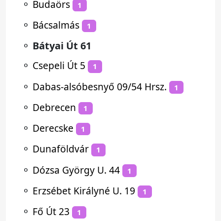
⚬
Budaörs
1
⚬
Bácsalmás
1
⚬
Bátyai Út 61
⚬
Csepeli Út 5
1
⚬
Dabas-alsóbesnyő 09/54 Hrsz.
1
⚬
Debrecen
1
⚬
Derecske
1
⚬
Dunaföldvár
1
⚬
Dózsa György U. 44
1
⚬
Erzsébet Királyné U. 19
1
⚬
Fő Út 23
1