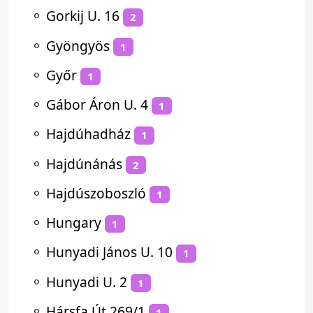
⚬
Gorkij U. 16
2
⚬
Gyöngyös
1
⚬
Győr
1
⚬
Gábor Áron U. 4
1
⚬
Hajdúhadház
1
⚬
Hajdúnánás
2
⚬
Hajdúszoboszló
1
⚬
Hungary
1
⚬
Hunyadi János U. 10
1
⚬
Hunyadi U. 2
1
⚬
Hársfa Út 269/1
1