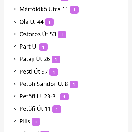
⚬
Mérföldkő Utca 11
1
⚬
Ola U. 44
1
⚬
Ostoros Út 53
1
⚬
Part U.
1
⚬
Pataji Út 26
1
⚬
Pesti Út 97
1
⚬
Petőfi Sándor U. 8
1
⚬
Petőfi U. 23-31
1
⚬
Petőfi Út 11
1
⚬
Pilis
1