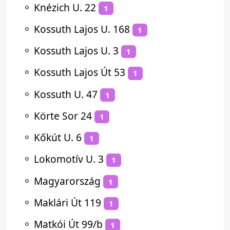
⚬
Knézich U. 22
1
⚬
Kossuth Lajos U. 168
1
⚬
Kossuth Lajos U. 3
1
⚬
Kossuth Lajos Út 53
1
⚬
Kossuth U. 47
1
⚬
Körte Sor 24
1
⚬
Kőkút U. 6
1
⚬
Lokomotív U. 3
1
⚬
Magyarország
1
⚬
Maklári Út 119
1
⚬
Matkói Út 99/b
1