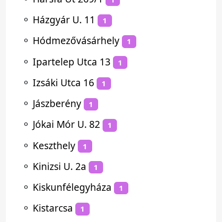
⚬
Házgyár U. 11
1
⚬
Hódmezővásárhely
1
⚬
Ipartelep Utca 13
1
⚬
Izsáki Utca 16
1
⚬
Jászberény
1
⚬
Jókai Mór U. 82
1
⚬
Keszthely
1
⚬
Kinizsi U. 2a
1
⚬
Kiskunfélegyháza
1
⚬
Kistarcsa
1