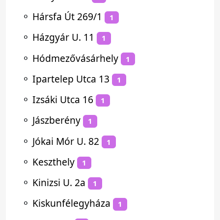
⚬
Hársfa Út 269/1
1
⚬
Házgyár U. 11
1
⚬
Hódmezővásárhely
1
⚬
Ipartelep Utca 13
1
⚬
Izsáki Utca 16
1
⚬
Jászberény
1
⚬
Jókai Mór U. 82
1
⚬
Keszthely
1
⚬
Kinizsi U. 2a
1
⚬
Kiskunfélegyháza
1