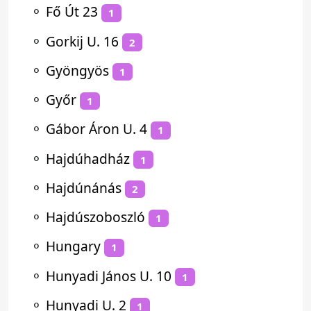
⚬
Fő Út 23
1
⚬
Gorkij U. 16
2
⚬
Gyöngyös
1
⚬
Győr
1
⚬
Gábor Áron U. 4
1
⚬
Hajdúhadház
1
⚬
Hajdúnánás
2
⚬
Hajdúszoboszló
1
⚬
Hungary
1
⚬
Hunyadi János U. 10
1
⚬
Hunyadi U. 2
1