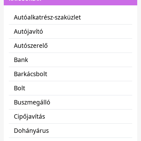
Autóalkatrész-szaküzlet
Autójavító
Autószerelő
Bank
Barkácsbolt
Bolt
Buszmegálló
Cipőjavítás
Dohányárus