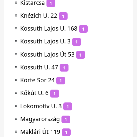
⚬
Kistarcsa
1
⚬
Knézich U. 22
1
⚬
Kossuth Lajos U. 168
1
⚬
Kossuth Lajos U. 3
1
⚬
Kossuth Lajos Út 53
1
⚬
Kossuth U. 47
1
⚬
Körte Sor 24
1
⚬
Kőkút U. 6
1
⚬
Lokomotív U. 3
1
⚬
Magyarország
1
⚬
Maklári Út 119
1