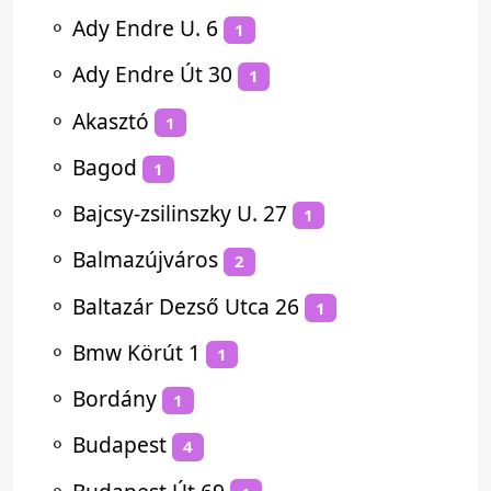
⚬
Ady Endre U. 6
1
⚬
Ady Endre Út 30
1
⚬
Akasztó
1
⚬
Bagod
1
⚬
Bajcsy-zsilinszky U. 27
1
⚬
Balmazújváros
2
⚬
Baltazár Dezső Utca 26
1
⚬
Bmw Körút 1
1
⚬
Bordány
1
⚬
Budapest
4