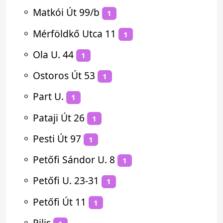
⚬
Matkói Út 99/b
1
⚬
Mérföldkő Utca 11
1
⚬
Ola U. 44
1
⚬
Ostoros Út 53
1
⚬
Part U.
1
⚬
Pataji Út 26
1
⚬
Pesti Út 97
1
⚬
Petőfi Sándor U. 8
1
⚬
Petőfi U. 23-31
1
⚬
Petőfi Út 11
1
⚬
Pilis