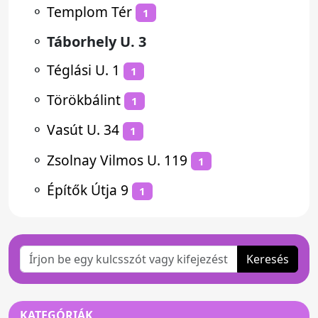
⚬
Templom Tér
1
⚬
Táborhely U. 3
⚬
Téglási U. 1
1
⚬
Törökbálint
1
⚬
Vasút U. 34
1
⚬
Zsolnay Vilmos U. 119
1
⚬
Építők Útja 9
1
Keresés
KATEGÓRIÁK