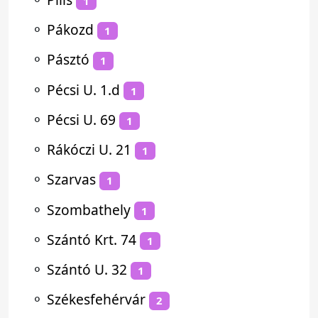
1
⚬
Pákozd
1
⚬
Pásztó
1
⚬
Pécsi U. 1.d
1
⚬
Pécsi U. 69
1
⚬
Rákóczi U. 21
1
⚬
Szarvas
1
⚬
Szombathely
1
⚬
Szántó Krt. 74
1
⚬
Szántó U. 32
1
⚬
Székesfehérvár
2