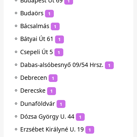
⚬
Budapest Út 69
1
⚬
Budaörs
1
⚬
Bácsalmás
1
⚬
Bátyai Út 61
1
⚬
Csepeli Út 5
1
⚬
Dabas-alsóbesnyő 09/54 Hrsz.
1
⚬
Debrecen
1
⚬
Derecske
1
⚬
Dunaföldvár
1
⚬
Dózsa György U. 44
1
⚬
Erzsébet Királyné U. 19
1