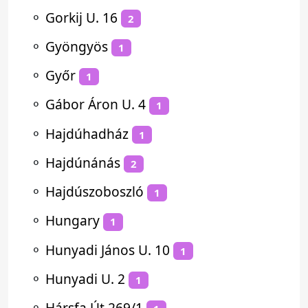
⚬
Gorkij U. 16
2
⚬
Gyöngyös
1
⚬
Győr
1
⚬
Gábor Áron U. 4
1
⚬
Hajdúhadház
1
⚬
Hajdúnánás
2
⚬
Hajdúszoboszló
1
⚬
Hungary
1
⚬
Hunyadi János U. 10
1
⚬
Hunyadi U. 2
1
⚬
Hársfa Út 269/1