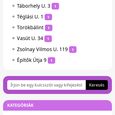
⚬
Táborhely U. 3
1
⚬
Téglási U. 1
1
⚬
Törökbálint
1
⚬
Vasút U. 34
1
⚬
Zsolnay Vilmos U. 119
1
⚬
Építők Útja 9
1
Keresés
KATEGÓRIÁK