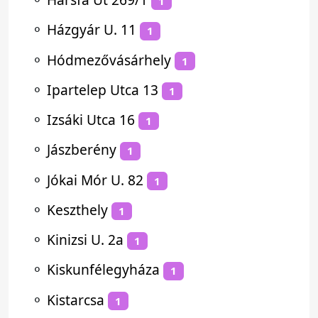
1
⚬
Házgyár U. 11
1
⚬
Hódmezővásárhely
1
⚬
Ipartelep Utca 13
1
⚬
Izsáki Utca 16
1
⚬
Jászberény
1
⚬
Jókai Mór U. 82
1
⚬
Keszthely
1
⚬
Kinizsi U. 2a
1
⚬
Kiskunfélegyháza
1
⚬
Kistarcsa
1