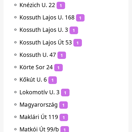
⚬
Knézich U. 22
1
⚬
Kossuth Lajos U. 168
1
⚬
Kossuth Lajos U. 3
1
⚬
Kossuth Lajos Út 53
1
⚬
Kossuth U. 47
1
⚬
Körte Sor 24
1
⚬
Kőkút U. 6
1
⚬
Lokomotív U. 3
1
⚬
Magyarország
1
⚬
Maklári Út 119
1
⚬
Matkói Út 99/b
1