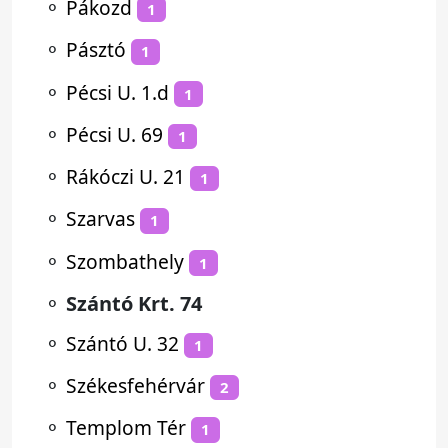
⚬
Pákozd
1
⚬
Pásztó
1
⚬
Pécsi U. 1.d
1
⚬
Pécsi U. 69
1
⚬
Rákóczi U. 21
1
⚬
Szarvas
1
⚬
Szombathely
1
⚬
Szántó Krt. 74
⚬
Szántó U. 32
1
⚬
Székesfehérvár
2
⚬
Templom Tér
1