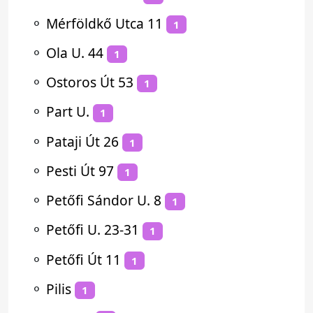
⚬
Mérföldkő Utca 11
1
⚬
Ola U. 44
1
⚬
Ostoros Út 53
1
⚬
Part U.
1
⚬
Pataji Út 26
1
⚬
Pesti Út 97
1
⚬
Petőfi Sándor U. 8
1
⚬
Petőfi U. 23-31
1
⚬
Petőfi Út 11
1
⚬
Pilis
1