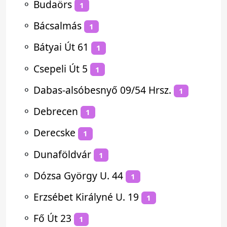
⚬
Budaörs
1
⚬
Bácsalmás
1
⚬
Bátyai Út 61
1
⚬
Csepeli Út 5
1
⚬
Dabas-alsóbesnyő 09/54 Hrsz.
1
⚬
Debrecen
1
⚬
Derecske
1
⚬
Dunaföldvár
1
⚬
Dózsa György U. 44
1
⚬
Erzsébet Királyné U. 19
1
⚬
Fő Út 23
1