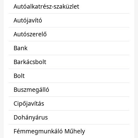
Autóalkatrész-szaküzlet
Autójavító
Autószerelő
Bank
Barkácsbolt
Bolt
Buszmegálló
Cipőjavítás
Dohányárus
Fémmegmunkáló Műhely