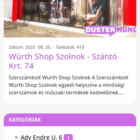
Dátum: 2025. 08. 20. - Találatok: 419
Würth Shop Szolnok - Szántó
Krt. 74
Szerszámbolt Würth Shop Szolnok A Szerszámbolt
Würth Shop Szolnok egyedi helyszíne a minőségi
szerszámok és műszaki termékek kedvelőinek.
Címünk: Szántó krt.
KATEGÓRIÁK
⚬
Ady Endre U. 6
1