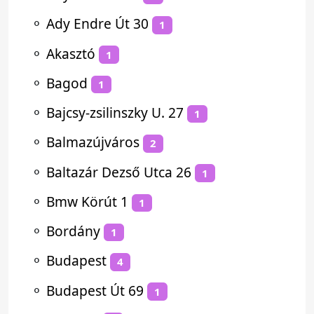
⚬
Ady Endre Út 30
1
⚬
Akasztó
1
⚬
Bagod
1
⚬
Bajcsy-zsilinszky U. 27
1
⚬
Balmazújváros
2
⚬
Baltazár Dezső Utca 26
1
⚬
Bmw Körút 1
1
⚬
Bordány
1
⚬
Budapest
4
⚬
Budapest Út 69
1