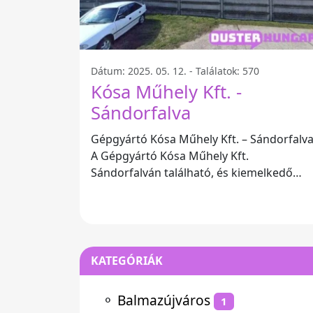
Dátum: 2025. 05. 12. - Találatok: 570
Kósa Műhely Kft. -
Sándorfalva
Gépgyártó Kósa Műhely Kft. – Sándorfalv
A Gépgyártó Kósa Műhely Kft.
Sándorfalván található, és kiemelkedő
szolgáltatásaival hamar népszerűvé vált a
helyiek
KATEGÓRIÁK
⚬
Balmazújváros
1