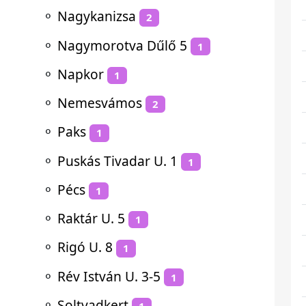
⚬
Nagykanizsa
2
⚬
Nagymorotva Dűlő 5
1
⚬
Napkor
1
⚬
Nemesvámos
2
⚬
Paks
1
⚬
Puskás Tivadar U. 1
1
⚬
Pécs
1
⚬
Raktár U. 5
1
⚬
Rigó U. 8
1
⚬
Rév István U. 3-5
1
⚬
Soltvadkert
1