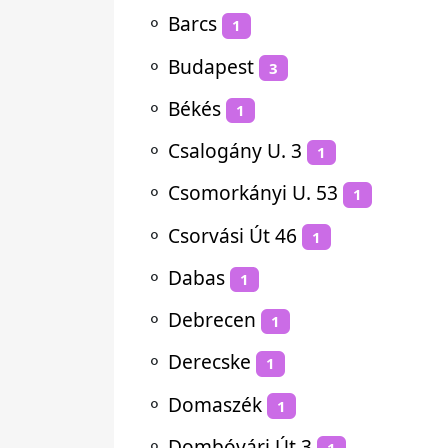
⚬
Barcs
1
⚬
Budapest
3
⚬
Békés
1
⚬
Csalogány U. 3
1
⚬
Csomorkányi U. 53
1
⚬
Csorvási Út 46
1
⚬
Dabas
1
⚬
Debrecen
1
⚬
Derecske
1
⚬
Domaszék
1
⚬
Dombóvári Út 3
1