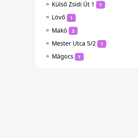
⚬
Külső Zsidi Út 1
1
⚬
Lövő
1
⚬
Makó
2
⚬
Mester Utca 5/2
1
⚬
Mágocs
1