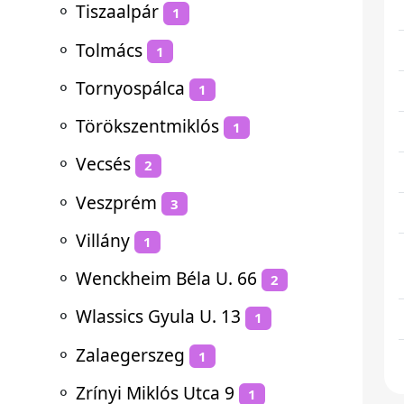
⚬
Tiszaalpár
1
⚬
Tolmács
1
⚬
Tornyospálca
1
⚬
Törökszentmiklós
1
⚬
Vecsés
2
⚬
Veszprém
3
⚬
Villány
1
⚬
Wenckheim Béla U. 66
2
⚬
Wlassics Gyula U. 13
1
⚬
Zalaegerszeg
1
⚬
Zrínyi Miklós Utca 9
1