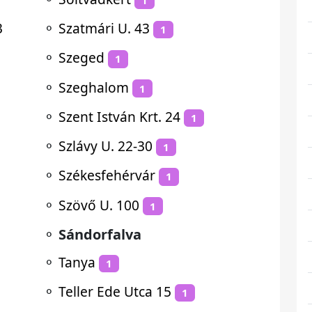
3
⚬
Szatmári U. 43
1
⚬
Szeged
1
⚬
Szeghalom
1
⚬
Szent István Krt. 24
1
⚬
Szlávy U. 22-30
1
⚬
Székesfehérvár
1
⚬
Szövő U. 100
1
⚬
Sándorfalva
⚬
Tanya
1
⚬
Teller Ede Utca 15
1