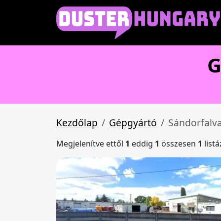
G
Kezdőlap
Gépgyártó
Sándorfalv
Megjelenítve ettől
1
eddig
1
összesen
1
list