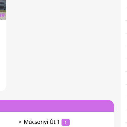
a
⚬
Múcsonyi Út 1
1