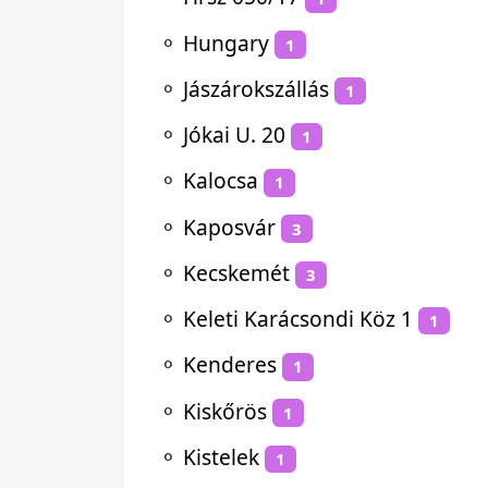
⚬
Hungary
1
⚬
Jászárokszállás
1
⚬
Jókai U. 20
1
⚬
Kalocsa
1
⚬
Kaposvár
3
⚬
Kecskemét
3
⚬
Keleti Karácsondi Köz 1
1
⚬
Kenderes
1
⚬
Kiskőrös
1
⚬
Kistelek
1