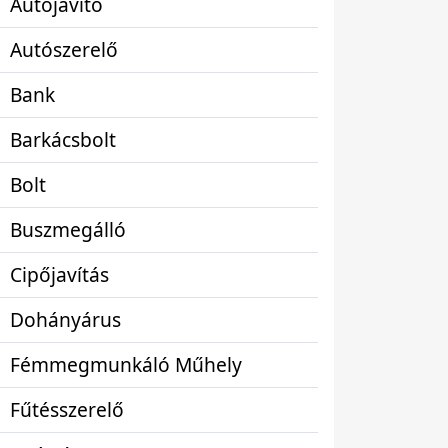
Autójavító
Autószerelő
Bank
Barkácsbolt
Bolt
Buszmegálló
Cipőjavítás
Dohányárus
Fémmegmunkáló Műhely
Fűtésszerelő