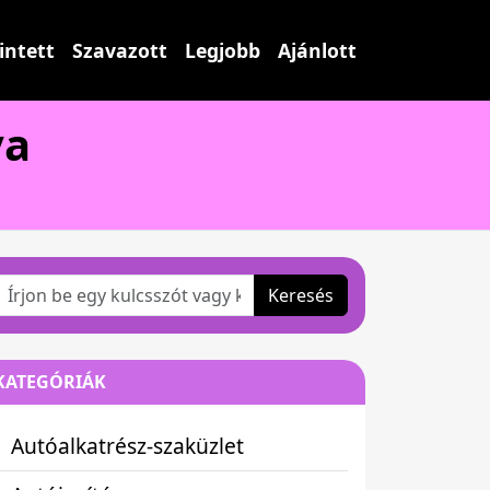
intett
Szavazott
Legjobb
Ajánlott
va
Keresés
KATEGÓRIÁK
Autóalkatrész-szaküzlet