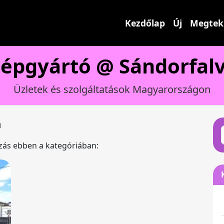
Kezdőlap
Új
Megtek
épgyártó @ Sándorfal
Üzletek és szolgáltatások Magyarországon
a
ázás ebben a kategóriában: