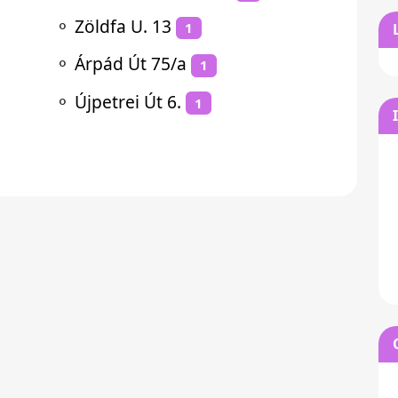
⚬
Zöldfa U. 13
1
⚬
Árpád Út 75/a
1
⚬
Újpetrei Út 6.
1