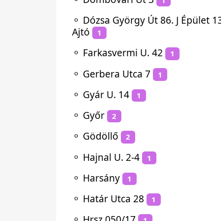
⚬
Dózsa György Út 86. J Épület 1
Ajtó
1
⚬
Farkasvermi U. 42
1
⚬
Gerbera Utca 7
1
⚬
Gyár U. 14
1
⚬
Győr
2
⚬
Gödöllő
2
⚬
Hajnal U. 2-4
1
⚬
Harsány
1
⚬
Határ Utca 28
1
⚬
Hrsz 050/17
1