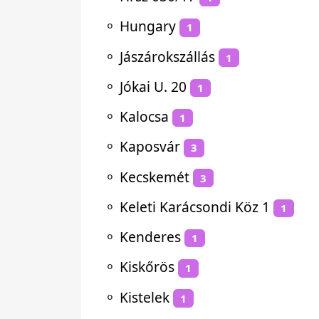
⚬
Hungary
1
⚬
Jászárokszállás
1
⚬
Jókai U. 20
1
⚬
Kalocsa
1
⚬
Kaposvár
3
⚬
Kecskemét
3
⚬
Keleti Karácsondi Köz 1
1
⚬
Kenderes
1
⚬
Kiskőrös
1
⚬
Kistelek
1