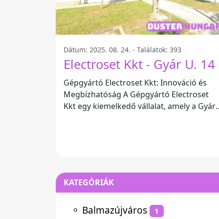
Dátum: 2025. 08. 24. - Találatok: 393
Electroset Kkt - Gyár U. 14
Gépgyártó Electroset Kkt: Innováció és
Megbízhatóság A Gépgyártó Electroset
Kkt egy kiemelkedő vállalat, amely a Gyár
u. 14, 5600 Magyarország címen
KATEGÓRIÁK
⚬
Balmazújváros
1