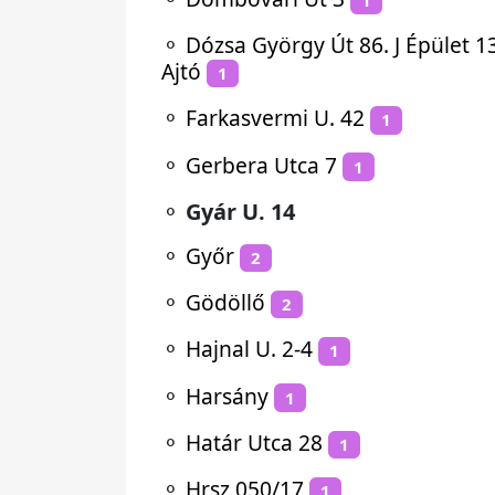
⚬
Dózsa György Út 86. J Épület 1
Ajtó
1
⚬
Farkasvermi U. 42
1
⚬
Gerbera Utca 7
1
⚬
Gyár U. 14
⚬
Győr
2
⚬
Gödöllő
2
⚬
Hajnal U. 2-4
1
⚬
Harsány
1
⚬
Határ Utca 28
1
⚬
Hrsz 050/17
1