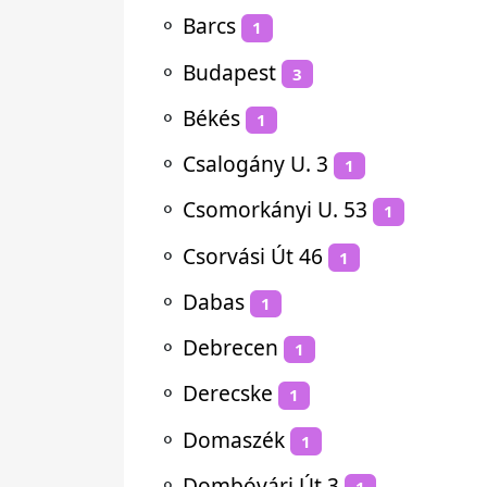
⚬
Barcs
1
⚬
Budapest
3
⚬
Békés
1
⚬
Csalogány U. 3
1
⚬
Csomorkányi U. 53
1
⚬
Csorvási Út 46
1
⚬
Dabas
1
⚬
Debrecen
1
⚬
Derecske
1
⚬
Domaszék
1
⚬
Dombóvári Út 3
1