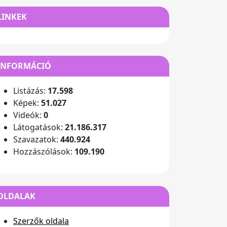
LINKEK
INFORMÁCIÓ
Listázás:
17.598
Képek:
51.027
Videók:
0
Látogatások:
21.186.317
Szavazatok:
440.924
Hozzászólások:
109.190
OLDALAK
Szerzők oldala