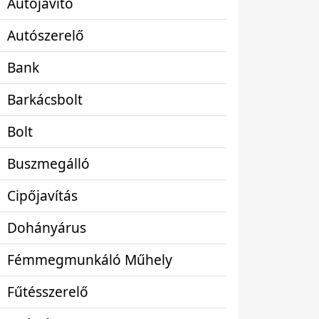
Autójavító
Autószerelő
Bank
Barkácsbolt
Bolt
Buszmegálló
Cipőjavítás
Dohányárus
Fémmegmunkáló Műhely
Fűtésszerelő