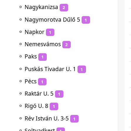
⚬
Nagykanizsa
2
⚬
Nagymorotva Dűlő 5
1
⚬
Napkor
1
⚬
Nemesvámos
2
⚬
Paks
1
⚬
Puskás Tivadar U. 1
1
⚬
Pécs
1
⚬
Raktár U. 5
1
⚬
Rigó U. 8
1
⚬
Rév István U. 3-5
1
⚬
Soltvadkert
1