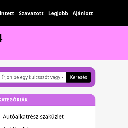
intett
Szavazott
Legjobb
Ajánlott
4
Keresés
KATEGÓRIÁK
Autóalkatrész-szaküzlet