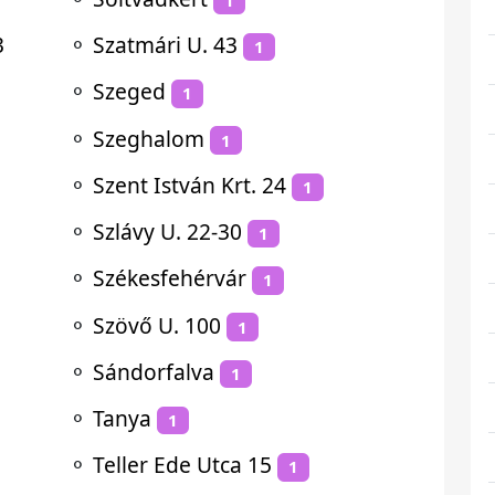
3
⚬
Szatmári U. 43
1
⚬
Szeged
1
⚬
Szeghalom
1
⚬
Szent István Krt. 24
1
⚬
Szlávy U. 22-30
1
⚬
Székesfehérvár
1
⚬
Szövő U. 100
1
⚬
Sándorfalva
1
⚬
Tanya
1
⚬
Teller Ede Utca 15
1