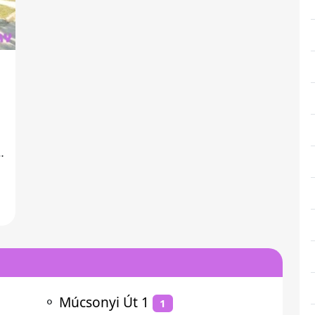
⚬
Múcsonyi Út 1
1