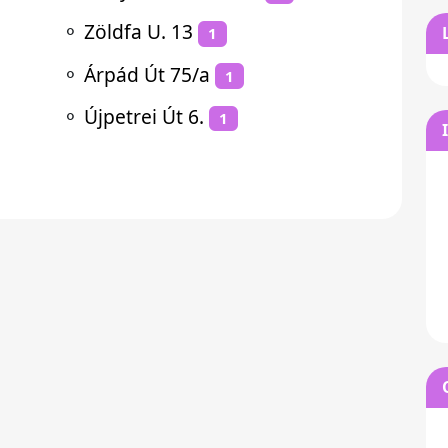
⚬
Zöldfa U. 13
1
⚬
Árpád Út 75/a
1
⚬
Újpetrei Út 6.
1