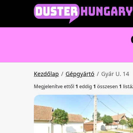
Kezdőlap
Gépgyártó
Gyár U. 14
Megjelenítve ettől
1
eddig
1
összesen
1
list