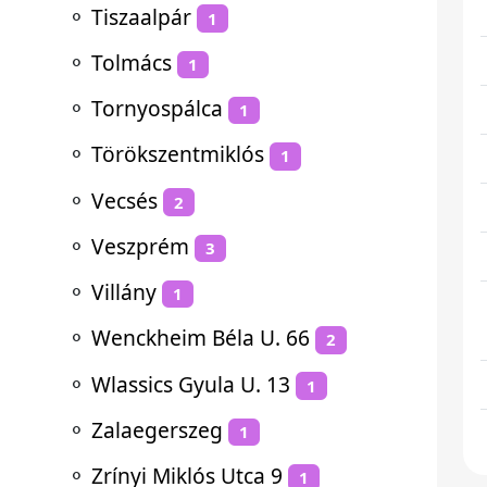
⚬
Tiszaalpár
1
⚬
Tolmács
1
⚬
Tornyospálca
1
⚬
Törökszentmiklós
1
⚬
Vecsés
2
⚬
Veszprém
3
⚬
Villány
1
⚬
Wenckheim Béla U. 66
2
⚬
Wlassics Gyula U. 13
1
⚬
Zalaegerszeg
1
⚬
Zrínyi Miklós Utca 9
1