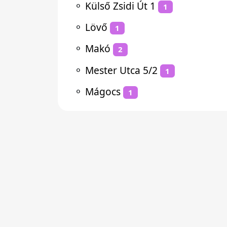
⚬
Külső Zsidi Út 1
1
⚬
Lövő
1
⚬
Makó
2
⚬
Mester Utca 5/2
1
⚬
Mágocs
1