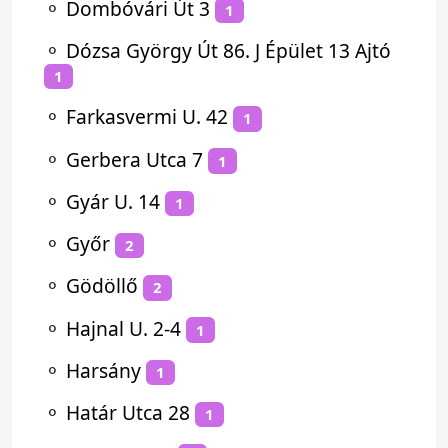
⚬
Dombóvári Út 3
1
⚬
Dózsa György Út 86. J Épület 13 Ajtó
1
⚬
Farkasvermi U. 42
1
⚬
Gerbera Utca 7
1
⚬
Gyár U. 14
1
⚬
Győr
2
⚬
Gödöllő
2
⚬
Hajnal U. 2-4
1
⚬
Harsány
1
⚬
Határ Utca 28
1