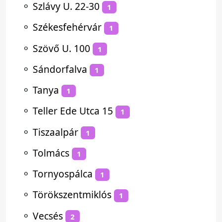
⚬
Szlávy U. 22-30
1
⚬
Székesfehérvár
1
⚬
Szövő U. 100
1
⚬
Sándorfalva
1
⚬
Tanya
1
⚬
Teller Ede Utca 15
1
⚬
Tiszaalpár
1
⚬
Tolmács
1
⚬
Tornyospálca
1
⚬
Törökszentmiklós
1
⚬
Vecsés
2