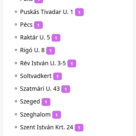
⚬
Puskás Tivadar U. 1
1
⚬
Pécs
1
⚬
Raktár U. 5
1
⚬
Rigó U. 8
1
⚬
Rév István U. 3-5
1
⚬
Soltvadkert
1
⚬
Szatmári U. 43
1
⚬
Szeged
1
⚬
Szeghalom
1
⚬
Szent István Krt. 24
1