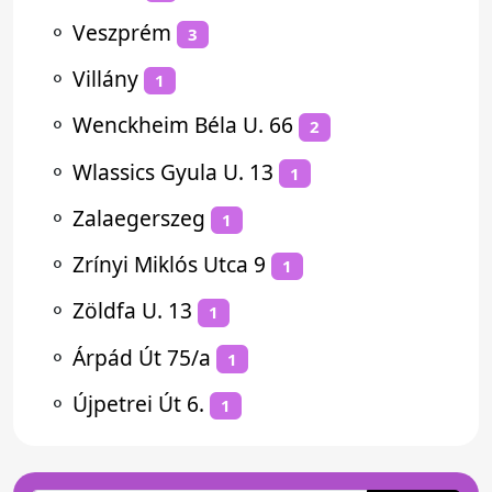
⚬
Veszprém
3
⚬
Villány
1
⚬
Wenckheim Béla U. 66
2
⚬
Wlassics Gyula U. 13
1
⚬
Zalaegerszeg
1
⚬
Zrínyi Miklós Utca 9
1
⚬
Zöldfa U. 13
1
⚬
Árpád Út 75/a
1
⚬
Újpetrei Út 6.
1