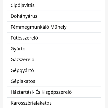
Cipőjavítás
Dohányárus
Fémmegmunkáló Műhely
Fűtésszerelő
Gyártó
Gázszerelő
Gépgyártó
Géplakatos
Háztartási- És Kisgépszerelő
Karosszérialakatos