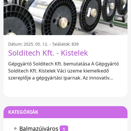
Dátum: 2025. 05. 12. - Találatok: 839
Solditech Kft. - Kistelek
Gépgyártó Solditech Kft. bemutatása A Gépgyártó
Solditech Kft. Kistelek Váci üzeme kiemelkedő
szereplője a gépgyártási iparnak. Az innovatív
megoldásaikról és
KATEGÓRIÁK
⚬
Balmazújváros
1