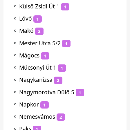
⚬
Külső Zsidi Út 1
1
⚬
Lövő
1
⚬
Makó
2
⚬
Mester Utca 5/2
1
⚬
Mágocs
1
⚬
Múcsonyi Út 1
1
⚬
Nagykanizsa
2
⚬
Nagymorotva Dűlő 5
1
⚬
Napkor
1
⚬
Nemesvámos
2
⚬
Paks
1