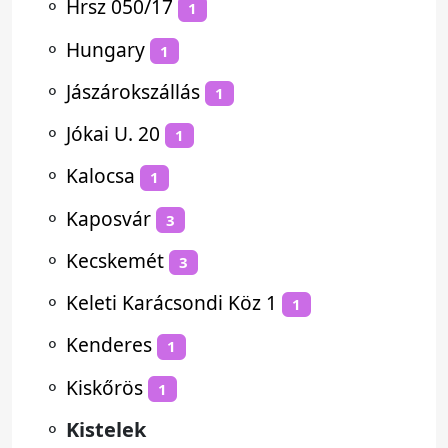
⚬
Hrsz 050/17
1
⚬
Hungary
1
⚬
Jászárokszállás
1
⚬
Jókai U. 20
1
⚬
Kalocsa
1
⚬
Kaposvár
3
⚬
Kecskemét
3
⚬
Keleti Karácsondi Köz 1
1
⚬
Kenderes
1
⚬
Kiskőrös
1
⚬
Kistelek