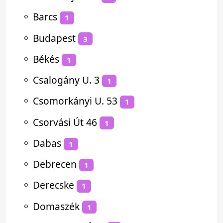
⚬
Barcs
1
⚬
Budapest
3
⚬
Békés
1
⚬
Csalogány U. 3
1
⚬
Csomorkányi U. 53
1
⚬
Csorvási Út 46
1
⚬
Dabas
1
⚬
Debrecen
1
⚬
Derecske
1
⚬
Domaszék
1