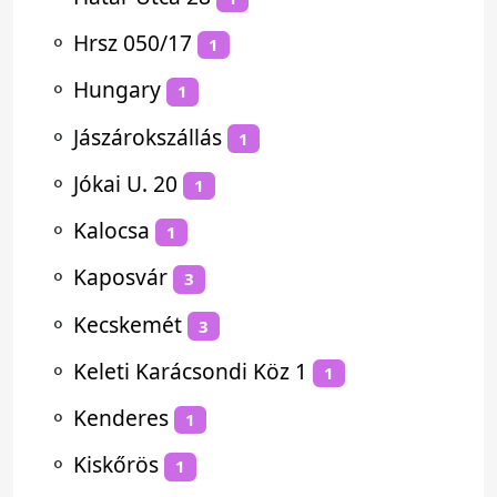
⚬
Hrsz 050/17
1
⚬
Hungary
1
⚬
Jászárokszállás
1
⚬
Jókai U. 20
1
⚬
Kalocsa
1
⚬
Kaposvár
3
⚬
Kecskemét
3
⚬
Keleti Karácsondi Köz 1
1
⚬
Kenderes
1
⚬
Kiskőrös
1