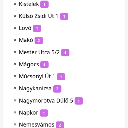
⚬
Kistelek
1
⚬
Külső Zsidi Út 1
1
⚬
Lövő
1
⚬
Makó
2
⚬
Mester Utca 5/2
1
⚬
Mágocs
1
⚬
Múcsonyi Út 1
1
⚬
Nagykanizsa
2
⚬
Nagymorotva Dűlő 5
1
⚬
Napkor
1
⚬
Nemesvámos
2