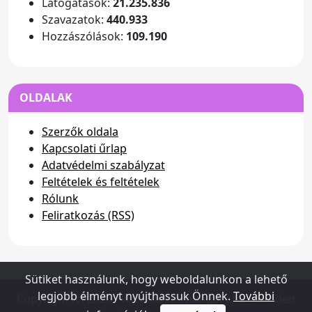
Látogatások:
21.235.836
Szavazatok:
440.933
Hozzászólások:
109.190
OLDALAK
Szerzők oldala
Kapcsolati űrlap
Adatvédelmi szabályzat
Feltételek és feltételek
Rólunk
Feliratkozás (RSS)
Sütiket használunk, hogy weboldalunkon a lehető
legjobb élményt nyújthassuk Önnek.
További
Copyright (c) 2026 - www.dusterhungary.hu - Minden