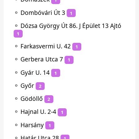
⚬
Dombóvári Út 3
1
⚬
Dózsa György Út 86. J Épület 13 Ajtó
1
⚬
Farkasvermi U. 42
1
⚬
Gerbera Utca 7
1
⚬
Gyár U. 14
1
⚬
Győr
2
⚬
Gödöllő
2
⚬
Hajnal U. 2-4
1
⚬
Harsány
1
⚬
Határ Utca 28
1