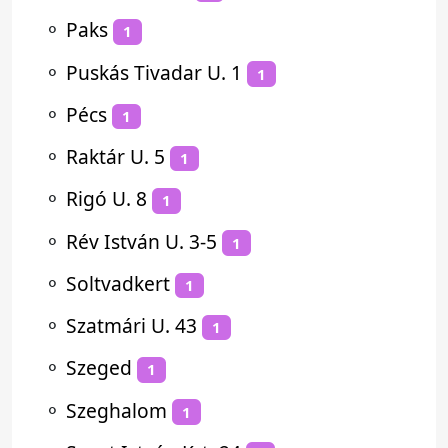
⚬
Paks
1
⚬
Puskás Tivadar U. 1
1
⚬
Pécs
1
⚬
Raktár U. 5
1
⚬
Rigó U. 8
1
⚬
Rév István U. 3-5
1
⚬
Soltvadkert
1
⚬
Szatmári U. 43
1
⚬
Szeged
1
⚬
Szeghalom
1