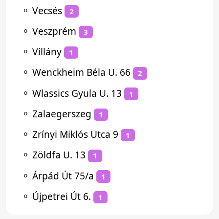
⚬
Vecsés
2
⚬
Veszprém
3
⚬
Villány
1
⚬
Wenckheim Béla U. 66
2
⚬
Wlassics Gyula U. 13
1
⚬
Zalaegerszeg
1
⚬
Zrínyi Miklós Utca 9
1
⚬
Zöldfa U. 13
1
⚬
Árpád Út 75/a
1
⚬
Újpetrei Út 6.
1