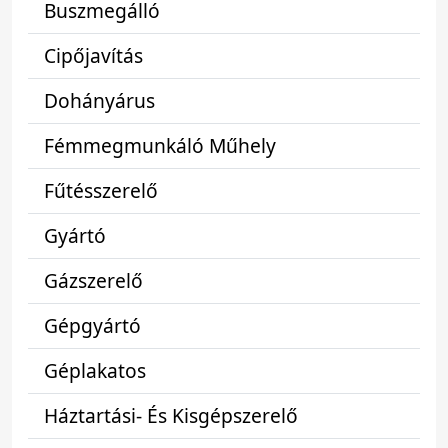
Buszmegálló
Cipőjavítás
Dohányárus
Fémmegmunkáló Műhely
Fűtésszerelő
Gyártó
Gázszerelő
Gépgyártó
Géplakatos
Háztartási- És Kisgépszerelő