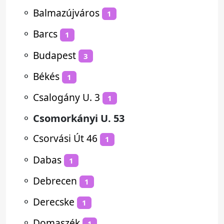
⚬
Balmazújváros
1
⚬
Barcs
1
⚬
Budapest
3
⚬
Békés
1
⚬
Csalogány U. 3
1
⚬
Csomorkányi U. 53
⚬
Csorvási Út 46
1
⚬
Dabas
1
⚬
Debrecen
1
⚬
Derecske
1
⚬
Domaszék
1