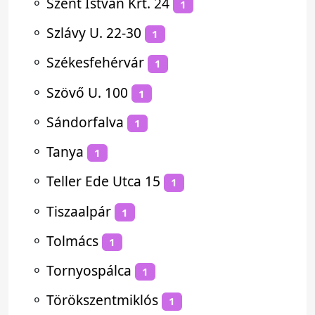
⚬
Szent István Krt. 24
1
⚬
Szlávy U. 22-30
1
⚬
Székesfehérvár
1
⚬
Szövő U. 100
1
⚬
Sándorfalva
1
⚬
Tanya
1
⚬
Teller Ede Utca 15
1
⚬
Tiszaalpár
1
⚬
Tolmács
1
⚬
Tornyospálca
1
⚬
Törökszentmiklós
1