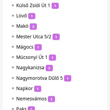
⚬
Külső Zsidi Út 1
1
⚬
Lövő
1
⚬
Makó
2
⚬
Mester Utca 5/2
1
⚬
Mágocs
1
⚬
Múcsonyi Út 1
1
⚬
Nagykanizsa
2
⚬
Nagymorotva Dűlő 5
1
⚬
Napkor
1
⚬
Nemesvámos
2
⚬
Paks
1