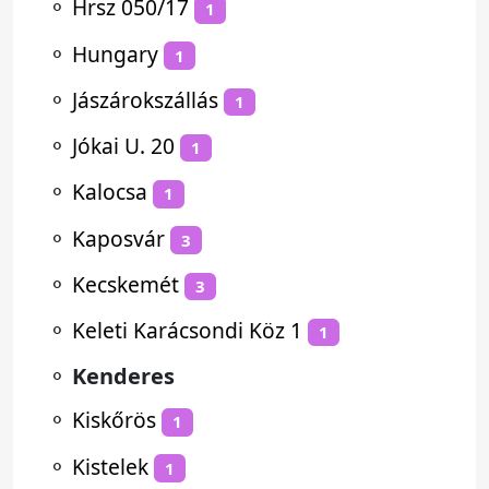
⚬
Hrsz 050/17
1
⚬
Hungary
1
⚬
Jászárokszállás
1
⚬
Jókai U. 20
1
⚬
Kalocsa
1
⚬
Kaposvár
3
⚬
Kecskemét
3
⚬
Keleti Karácsondi Köz 1
1
⚬
Kenderes
⚬
Kiskőrös
1
⚬
Kistelek
1