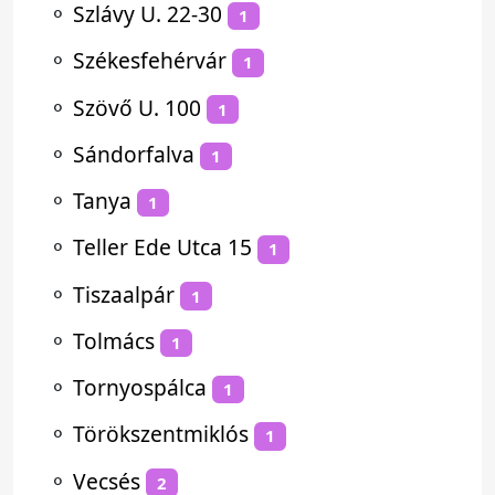
⚬
Szlávy U. 22-30
1
⚬
Székesfehérvár
1
⚬
Szövő U. 100
1
⚬
Sándorfalva
1
⚬
Tanya
1
⚬
Teller Ede Utca 15
1
⚬
Tiszaalpár
1
⚬
Tolmács
1
⚬
Tornyospálca
1
⚬
Törökszentmiklós
1
⚬
Vecsés
2