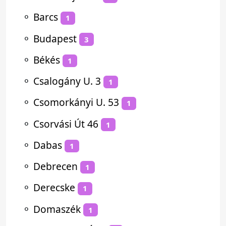
⚬
Barcs
1
⚬
Budapest
3
⚬
Békés
1
⚬
Csalogány U. 3
1
⚬
Csomorkányi U. 53
1
⚬
Csorvási Út 46
1
⚬
Dabas
1
⚬
Debrecen
1
⚬
Derecske
1
⚬
Domaszék
1