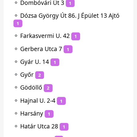
⚬
Dombóvári Út 3
1
⚬
Dózsa György Út 86. J Épület 13 Ajtó
1
⚬
Farkasvermi U. 42
1
⚬
Gerbera Utca 7
1
⚬
Gyár U. 14
1
⚬
Győr
2
⚬
Gödöllő
2
⚬
Hajnal U. 2-4
1
⚬
Harsány
1
⚬
Határ Utca 28
1