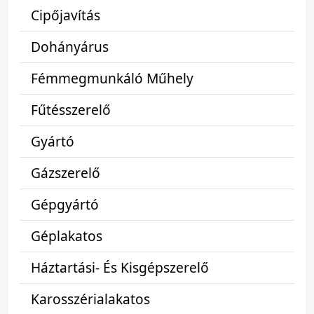
Cipőjavítás
Dohányárus
Fémmegmunkáló Műhely
Fűtésszerelő
Gyártó
Gázszerelő
Gépgyártó
Géplakatos
Háztartási- És Kisgépszerelő
Karosszérialakatos