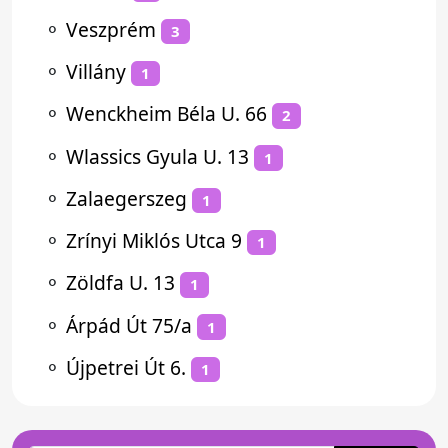
⚬
Veszprém
3
⚬
Villány
1
⚬
Wenckheim Béla U. 66
2
⚬
Wlassics Gyula U. 13
1
⚬
Zalaegerszeg
1
⚬
Zrínyi Miklós Utca 9
1
⚬
Zöldfa U. 13
1
⚬
Árpád Út 75/a
1
⚬
Újpetrei Út 6.
1