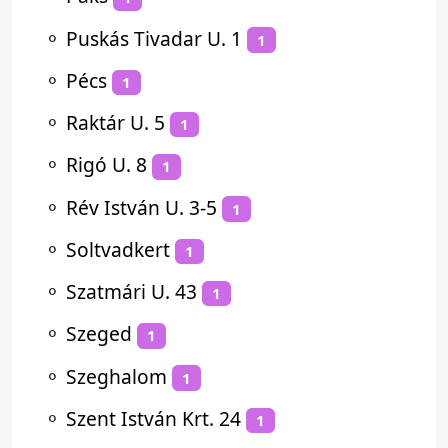
⚬
Puskás Tivadar U. 1
1
⚬
Pécs
1
⚬
Raktár U. 5
1
⚬
Rigó U. 8
1
⚬
Rév István U. 3-5
1
⚬
Soltvadkert
1
⚬
Szatmári U. 43
1
⚬
Szeged
1
⚬
Szeghalom
1
⚬
Szent István Krt. 24
1