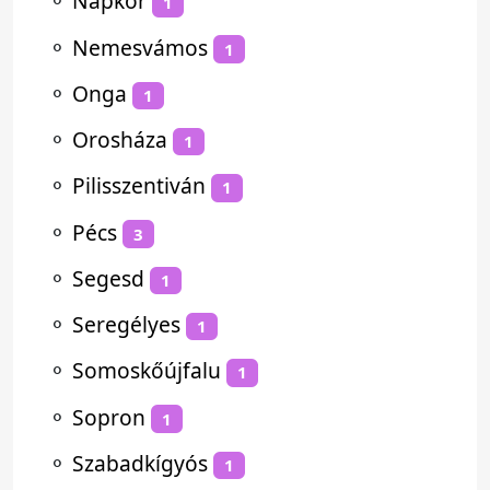
⚬
Napkor
1
⚬
Nemesvámos
1
⚬
Onga
1
⚬
Orosháza
1
⚬
Pilisszentiván
1
⚬
Pécs
3
⚬
Segesd
1
⚬
Seregélyes
1
⚬
Somoskőújfalu
1
⚬
Sopron
1
⚬
Szabadkígyós
1