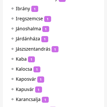
⚬
Ibrány
1
⚬
Iregszemcse
1
⚬
Jánoshalma
1
⚬
Járdánháza
1
⚬
Jászszentandrás
1
⚬
Kaba
1
⚬
Kalocsa
1
⚬
Kaposvár
1
⚬
Kapuvár
1
⚬
Karancsalja
1