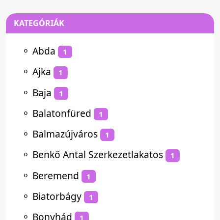
KATEGÓRIÁK
⚬
Abda
1
⚬
Ajka
1
⚬
Baja
1
⚬
Balatonfüred
1
⚬
Balmazújváros
1
⚬
Benkő Antal Szerkezetlakatos
1
⚬
Beremend
1
⚬
Biatorbágy
1
⚬
Bonyhád
1