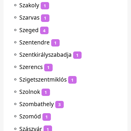
⚬
Szakoly
1
⚬
Szarvas
1
⚬
Szeged
4
⚬
Szentendre
1
⚬
Szentkirályszabadja
1
⚬
Szerencs
1
⚬
Szigetszentmiklós
1
⚬
Szolnok
1
⚬
Szombathely
3
⚬
Szomód
1
⚬
Szászvár
1