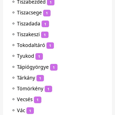
⚬
Tiszabezdéd
1
⚬
Tiszacsege
1
⚬
Tiszadada
1
⚬
Tiszakeszi
1
⚬
Tokodaltáró
1
⚬
Tyukod
1
⚬
Tápiógyörgye
1
⚬
Tárkány
1
⚬
Tömörkény
1
⚬
Vecsés
1
⚬
Vác
1