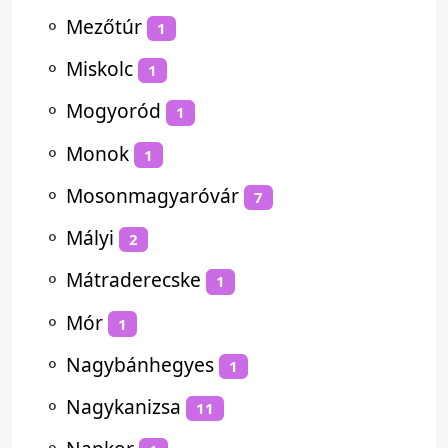
⚬
Mezőtúr
1
⚬
Miskolc
1
⚬
Mogyoród
1
⚬
Monok
1
⚬
Mosonmagyaróvár
7
⚬
Mályi
2
⚬
Mátraderecske
1
⚬
Mór
1
⚬
Nagybánhegyes
1
⚬
Nagykanizsa
11