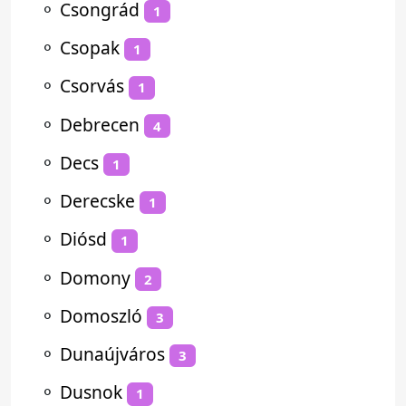
⚬
Csongrád
1
⚬
Csopak
1
⚬
Csorvás
1
⚬
Debrecen
4
⚬
Decs
1
⚬
Derecske
1
⚬
Diósd
1
⚬
Domony
2
⚬
Domoszló
3
⚬
Dunaújváros
3
⚬
Dusnok
1