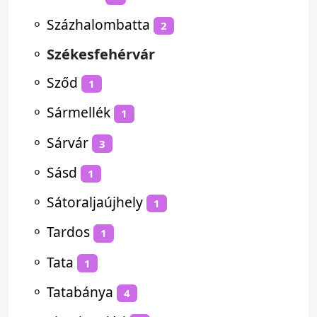
⚬
Százhalombatta
2
⚬
Székesfehérvár
⚬
Sződ
1
⚬
Sármellék
1
⚬
Sárvár
3
⚬
Sásd
1
⚬
Sátoraljaújhely
1
⚬
Tardos
1
⚬
Tata
1
⚬
Tatabánya
4