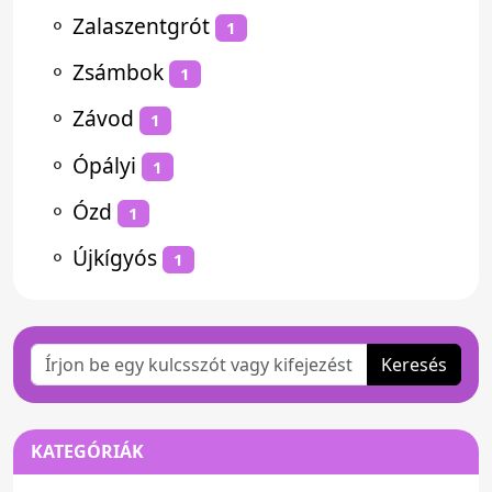
⚬
Zalaszentgrót
1
⚬
Zsámbok
1
⚬
Závod
1
⚬
Ópályi
1
⚬
Ózd
1
⚬
Újkígyós
1
Keresés
KATEGÓRIÁK