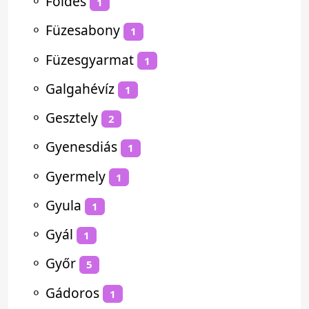
⚬
Földes
1
⚬
Füzesabony
1
⚬
Füzesgyarmat
1
⚬
Galgahévíz
1
⚬
Gesztely
2
⚬
Gyenesdiás
1
⚬
Gyermely
1
⚬
Gyula
1
⚬
Gyál
1
⚬
Győr
5
⚬
Gádoros
1