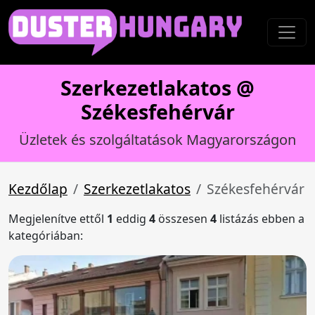
Szerkezetlakatos @
Székesfehérvár
Üzletek és szolgáltatások Magyarországon
Kezdőlap
Szerkezetlakatos
Székesfehérvár
Megjelenítve ettől
1
eddig
4
összesen
4
listázás ebben a
kategóriában: