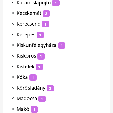
⚬
Karancslapujtő
1
⚬
Kecskemét
2
⚬
Kerecsend
1
⚬
Kerepes
1
⚬
Kiskunfélegyháza
1
⚬
Kiskőrös
1
⚬
Kistelek
1
⚬
Kóka
1
⚬
Körösladány
2
⚬
Madocsa
1
⚬
Makó
1