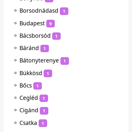
⚬
Borsodnádasd
1
⚬
Budapest
9
⚬
Bácsborsód
1
⚬
Báránd
1
⚬
Bátonyterenye
1
⚬
Bükkösd
1
⚬
Bőcs
1
⚬
Cegléd
1
⚬
Cigánd
1
⚬
Csatka
1