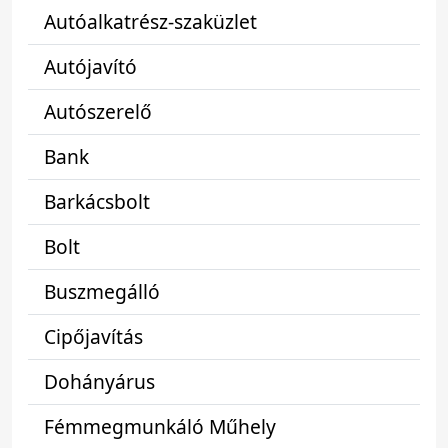
Autóalkatrész-szaküzlet
Autójavító
Autószerelő
Bank
Barkácsbolt
Bolt
Buszmegálló
Cipőjavítás
Dohányárus
Fémmegmunkáló Műhely