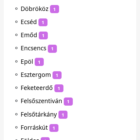
⚬
Döbrököz
1
⚬
Ecséd
1
⚬
Emőd
1
⚬
Encsencs
1
⚬
Epöl
1
⚬
Esztergom
1
⚬
Feketeerdő
1
⚬
Felsőszentiván
1
⚬
Felsőtárkány
1
⚬
Forráskút
1