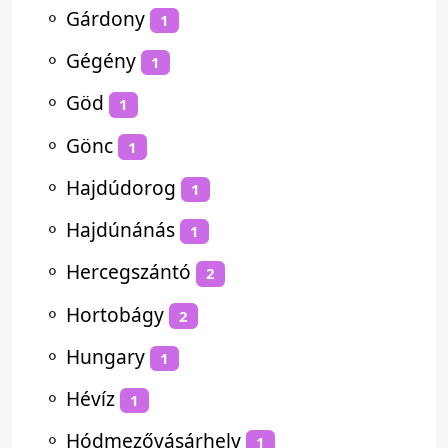
⚬
Gárdony
1
⚬
Gégény
1
⚬
Göd
1
⚬
Gönc
1
⚬
Hajdúdorog
1
⚬
Hajdúnánás
1
⚬
Hercegszántó
2
⚬
Hortobágy
2
⚬
Hungary
1
⚬
Hévíz
1
⚬
Hódmezővásárhely
1